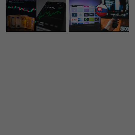
Bitcoin čaká zlomový
Slováci zabúdajú na
moment. Vieme, ako na
kľúčový parameter.
ňom môžeš poriadne
Takto si vyberieš
zarobiť
najlepšiu TV (+TOP 5
modelov)