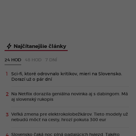
Najčítanejšie články
24 HOD
48 HOD
7 DNÍ
Sci-fi, ktoré odrovnalo kritikov, mieri na Slovensko.
Dorazí už o pár dní
Na Netflix dorazila geniálna novinka aj s dabingom. Má
aj slovenský rukopis
Veľká zmena pre elektrokolobežkárov. Tieto modely už
nebudú môcť na cesty, hrozí pokuta 300 eur
Slovensko čaká noc plná padajúcich hviezd. Takéto