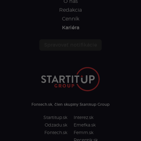
O nás
Redakcia
Cenník
Kariéra
Spravovať notifikácie
Fontech.sk, člen skupiny Startitup Group
Startitup.sk
Interez.sk
Odzadu.sk
Emefka.sk
Fontech.sk
Femm.sk
Receptik.sk