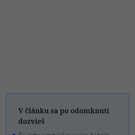
V článku sa po odomknutí
dozvieš
Čo všetko potrebuješ na svojom Androide