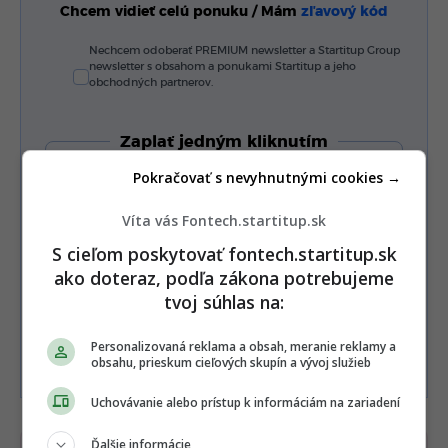
Chcem vidieť celú ponuku / Mám
zľavový kód
Nechcem odoberať PREMIUM newsletter a Startitup Group
newsletter s obsahom a ponukami Startitup a jeho
obchodných partnerov.
Zaplať jedným kliknutím
Pokračovať s nevyhnutnými cookies →
Víta vás Fontech.startitup.sk
Alebo
S cieľom poskytovať fontech.startitup.sk
Zaplatiť kartou
ako doteraz, podľa zákona potrebujeme
tvoj súhlas na:
Súhlasím s
Podmienkami ochrany súkromia
,
Personalizovaná reklama a obsah, meranie reklamy a
Podmienkami používania
,
Všeobecnými obchodnými
obsahu, prieskum cieľových skupín a vývoj služieb
podmienkami
a
Podmienkami TrustPay.
Uchovávanie alebo prístup k informáciám na zariadení
Ďalšie informácie