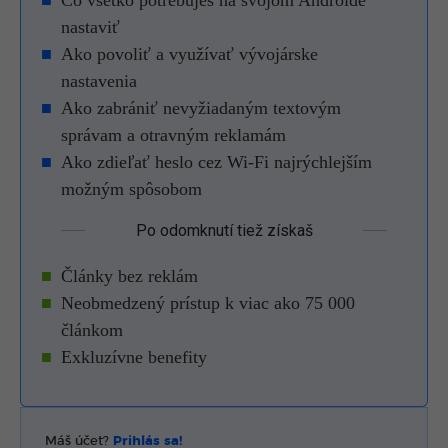
nastaviť
Ako povoliť a využívať vývojárske
nastavenia
Ako zabrániť nevyžiadaným textovým
správam a otravným reklamám
Ako zdieľať heslo cez Wi-Fi najrýchlejším
možným spôsobom
Po odomknutí tiež získaš
Články bez reklám
Neobmedzený prístup k viac ako 75 000
článkom
Exkluzívne benefity
Máš účet?
Prihlás sa!