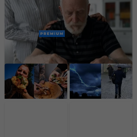
Chceš sa vyhnúť demencii v starobe? Zmenou
troch návykov medzi 45. a 65. rokom získaš vyše
dekádu zdravého života
PREMIUM
Mladý Ukrajinec otvoril v
SHMÚ zvyšuje výstrahy:
Bratislave nový street
Búrky s krúpami
food za 30-tisíc eur. Prax
zasiahnu stred aj východ,
získal v michelinských
na týchto miestach
reštauráciách
hrozia bleskové povodne