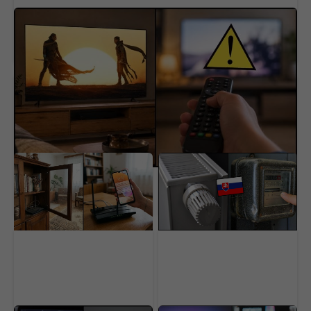
Televízory Slovákov úmyselne zhoršujú kvalitu
obrazu. Je to špinavý marketing, takto ho
opravíš
Pomalé Wi-Fi nemusí
Expert prezradil tajné
byť problém operátora.
triky, ktorými Slováci
Väčšina domácností robí
ušetria stovky eur na
7 zbytočných chýb
energiách