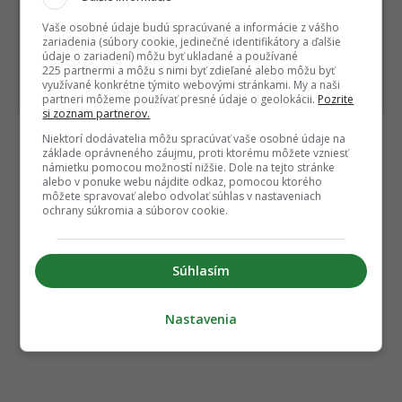
Dostaň Fontech do svojich Google
Vaše osobné údaje budú spracúvané a informácie z vášho
odporúčaní
zariadenia (súbory cookie, jedinečné identifikátory a ďalšie
údaje o zariadení) môžu byť ukladané a používané
225 partnermi a môžu s nimi byť zdieľané alebo môžu byť
Pridať ako preferovaný zdroj
využívané konkrétne týmito webovými stránkami. My a naši
Fontech, odkaz sa otvorí 
partneri môžeme používať presné údaje o geolokácii.
Pozrite
si zoznam partnerov.
Niektorí dodávatelia môžu spracúvať vaše osobné údaje na
základe oprávneného záujmu, proti ktorému môžete vzniesť
Čítaj viac z kategórie:
Ako na to?
námietku pomocou možností nižšie. Dole na tejto stránke
alebo v ponuke webu nájdite odkaz, pomocou ktorého
môžete spravovať alebo odvolať súhlas v nastaveniach
ochrany súkromia a súborov cookie.
Súhlasím
Nastavenia