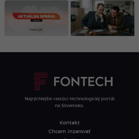
MIMORIADNE: Požiar v
Slováci sú majstri v
Slovnafte pod kontrolou,
daňových únikoch: V
príčina sa bude
rebríčku sme porazili aj
vyšetrovať
Mongolsko, takto
vyzerajú naše praktiky
Najrýchlejšie rastúci technologický portál
na Slovensku.
Kontakt
Chcem inzerovať