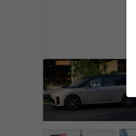
Slávna čínska automobilka a bojuje 
zákazníkov. Predaje chce zvýšiť rap
znižovaním ceny
Američania poslali do
Prekr