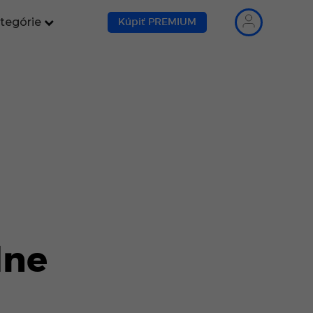
tegórie
Kúpiť PREMIUM
lne