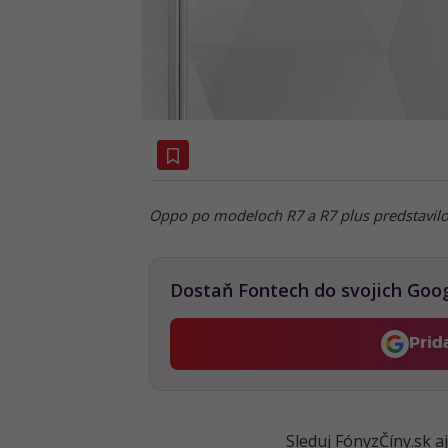
Oppo po modeloch R7 a R7 plus predstavilo 
Dostaň Fontech do svojich Goo
Prid
Sleduj FónyzČíny.sk a