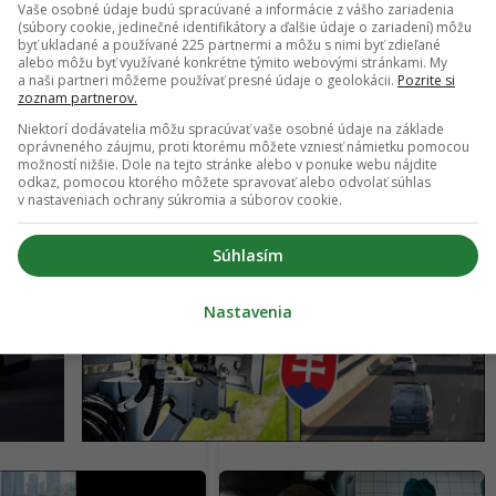
Vaše osobné údaje budú spracúvané a informácie z vášho zariadenia
(súbory cookie, jedinečné identifikátory a ďalšie údaje o zariadení) môžu
byť ukladané a používané 225 partnermi a môžu s nimi byť zdieľané
alebo môžu byť využívané konkrétne týmito webovými stránkami. My
a naši partneri môžeme používať presné údaje o geolokácii.
Pozrite si
zoznam partnerov.
Niektorí dodávatelia môžu spracúvať vaše osobné údaje na základe
oprávneného záujmu, proti ktorému môžete vzniesť námietku pomocou
možností nižšie. Dole na tejto stránke alebo v ponuke webu nájdite
odkaz, pomocou ktorého môžete spravovať alebo odvolať súhlas
v nastaveniach ochrany súkromia a súborov cookie.
o
Slovenské cesty zaplavujú záhadné radary.
Súhlasím
ídnym
Ministerstvo tají dôležitú vec, vodiči si
musia dať pozor
Nastavenia
očíš rýchlosť a satelit
Najšialenejšia komédia