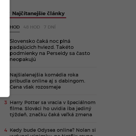
Najčítanejšie články
24 HOD
48 HOD
7 DNÍ
Slovensko čaká noc plná
padajúcich hviezd. Takéto
podmienky na Perseidy sa často
neopakujú
Najšialenejšia komédia roka
pribudla online aj s dabingom.
Cena však rozosmeje
Harry Potter sa vracia v špeciálnom
filme. Slováci ho uvidia iba jediný
týždeň, značku čaká veľká zmena
Kedy bude Odysea online? Nolan si