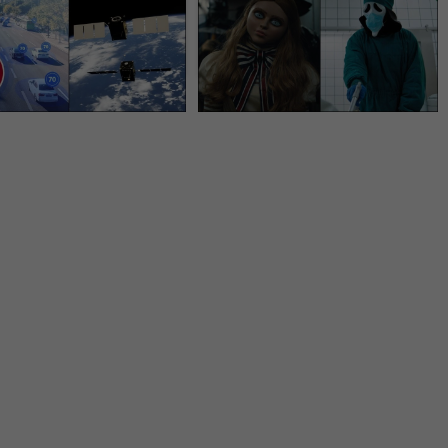
neď zabrzdí. EÚ vydala
roka pribudla online aj s
visko ku
dabingom. Cena však
roverznému sytému
rozosmeje