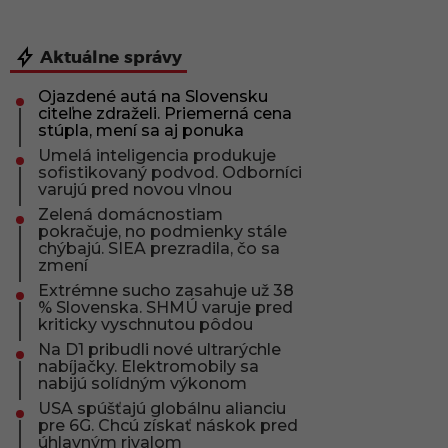
Aktuálne správy
Ojazdené autá na Slovensku
citeľne zdraželi. Priemerná cena
stúpla, mení sa aj ponuka
Umelá inteligencia produkuje
sofistikovaný podvod. Odborníci
varujú pred novou vlnou
Zelená domácnostiam
pokračuje, no podmienky stále
chýbajú. SIEA prezradila, čo sa
zmení
Extrémne sucho zasahuje už 38
% Slovenska. SHMÚ varuje pred
kriticky vyschnutou pôdou
Na D1 pribudli nové ultrarýchle
nabíjačky. Elektromobily sa
nabijú solídným výkonom
USA spúšťajú globálnu alianciu
pre 6G. Chcú získať náskok pred
úhlavným rivalom