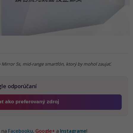
Mirror 5s, mid-range smartfón, ktorý by mohol zaujať.
gle odporúčaní
ať ako preferovaný zdroj
Fontech, odkaz sa otvorí v novom okne
j na
Facebooku
,
Google+
a
Instagrame
!