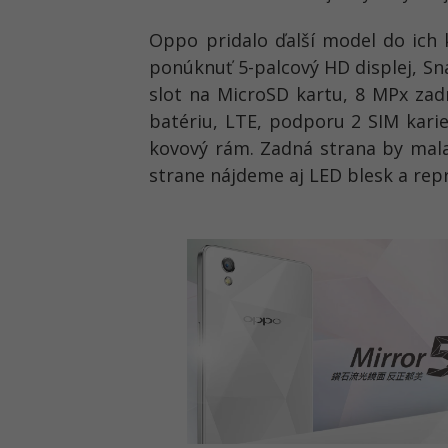
Oppo pridalo ďalší model do ich 
ponúknuť 5-palcový HD displej, S
slot na MicroSD kartu, 8 MPx za
batériu, LTE, podporu 2 SIM karie
kovový rám. Zadná strana by mala
strane nájdeme aj LED blesk a rep