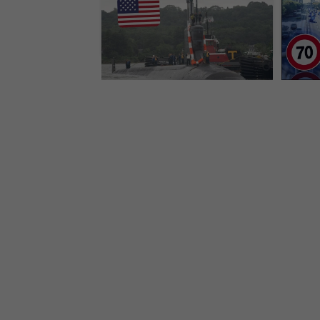
Európy nenápadnú zbraň s
ťa ih
obrovským dosahom.
stano
Plnila jasné misie
kont