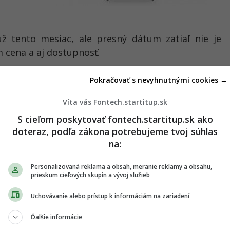
 tento mesiac, ale presný dátum zatiaľ nie je
m cena a aj dostupnosť.
Zdroj:
Phonearena.com
Pokračovať s nevyhnutnými cookies →
Víta vás Fontech.startitup.sk
S cieľom poskytovať fontech.startitup.sk ako
pade, že máš postreh alebo si našiel v článku chybu, napíš nám
doteraz, podľa zákona potrebujeme tvoj súhlas
na
redakcia@fontech.sk
.
na:
Personalizovaná reklama a obsah, meranie reklamy a obsahu,
 TIP redakcii na článok
prieskum cieľových skupín a vývoj služieb
Uchovávanie alebo prístup k informáciám na zariadení
TERAZ ČÍTAJÚ
Ďalšie informácie