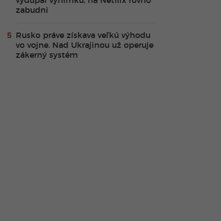
vydupal výnimku, na Netflix rovno
zabudni
Rusko práve získava veľkú výhodu
vo vojne. Nad Ukrajinou už operuje
zákerný systém