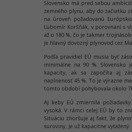
Slovensko má pred sebou ambicióz
zemného plynu, aby do začiatku zi
na úroveň požadovanú Európskou
Ľubomír Koršňák, v porovnaní s v
až o 180 %, čo je takmer trojnáso
je hlavný dovozný plynovod cez Ma
Podľa pravidiel EÚ musia byť zás
minimálne na 90 %. Slovensko je
kapacity, ak sa započíta aj zá
naplnenosť 45 %. To je výrazne me
tomto období pohybovala okolo 7
Aj keby EÚ zmiernila požiadavk
vysoká. V rámci celej EÚ by to zn
Situáciu zhoršuje aj fakt, že ply
suroviny, je už kapacitne vyťažený.