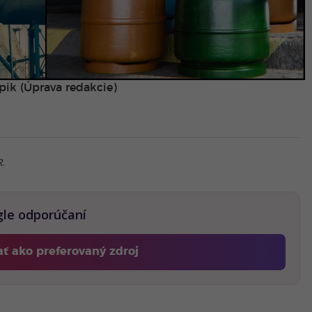
pik (Úprava redakcie)
R.
gle odporúčaní
ať ako preferovaný zdroj
Fontech, odkaz sa otvorí v novom okne