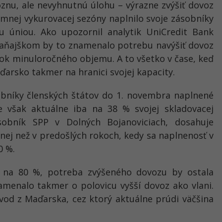
nu, ale nevyhnutnú úlohu – výrazne zvýšiť dovoz
mnej vykurovacej sezóny naplnilo svoje zásobníky
 úniou. Ako upozornil analytik UniCredit Bank
laňajškom by to znamenalo potrebu navýšiť dovoz
bok minuloročného objemu. A to všetko v čase, keď
ďarsko takmer na hranici svojej kapacity.
obníky členských štátov do 1. novembra naplnené
 však aktuálne iba na 38 % svojej skladovacej
sobník SPP v Dolných Bojanoviciach, dosahuje
nej než v predošlých rokoch, kedy sa naplnenosť v
0 %.
y na 80 %, potreba zvýšeného dovozu by ostala
amenalo takmer o polovicu vyšší dovoz ako vlani.
novod z Maďarska, cez ktorý aktuálne prúdi väčšina