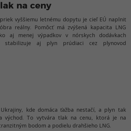
tlak na ceny
napriek vyššiemu letnému dopytu je cieľ EÚ naplniť
óbra reálny. Pomôcť má zvýšená kapacita LNG
ko aj menej výpadkov v nórskych dodávkach
 stabilizuje aj plyn prúdiaci cez plynovod
 Ukrajiny, kde domáca ťažba nestačí, a plyn tak
a východ. To vytvára tlak na cenu, ktorá je na
m tranzitným bodom a podielu drahšieho LNG.