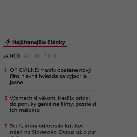
Najčítanejšie články
24 HOD
48 HOD
7 DNÍ
OFICIÁLNE: Matrix dostane nový
film, hlavná hviezda sa vyjadrila
jasne
Výsmech divákom. Netflix pridal
do ponuky geniálne filmy, pozrie si
ich málokto
Sci-fi, ktoré odrovnalo kritikov,
mieri na Slovensko. Dorazí už o pár