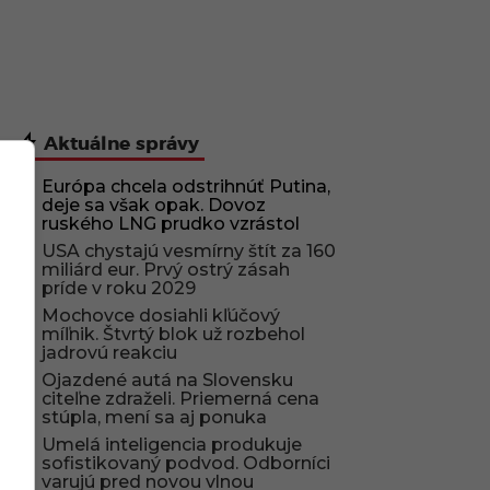
Aktuálne správy
Európa chcela odstrihnúť Putina,
deje sa však opak. Dovoz
ruského LNG prudko vzrástol
USA chystajú vesmírny štít za 160
miliárd eur. Prvý ostrý zásah
príde v roku 2029
Mochovce dosiahli kľúčový
míľnik. Štvrtý blok už rozbehol
jadrovú reakciu
Ojazdené autá na Slovensku
citeľne zdraželi. Priemerná cena
stúpla, mení sa aj ponuka
Umelá inteligencia produkuje
sofistikovaný podvod. Odborníci
varujú pred novou vlnou