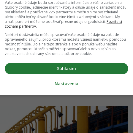
ia, že cieľ je dosiahnuteľný
Vaše osobné údaje budú spracúvané a informácie z vášho zariadenia
(súbory cookie, jedinečné identifikátory a ďalšie údaje o zariadení) môžu
byť ukladané a používané 225 partnermi a môžu s nimi byť zdieľané
ol, že plynári sú pripravení zabezpečiť dostatok
alebo môžu byť využívané konkrétne týmito webovými stránkami. My
a naši partneri môžeme používať presné údaje o geolokácii.
Pozrite si
tóbra. Ich časť už má naplnenosť takmer 42 % a
zoznam partnerov.
ykurovacej sezóny dosiahnutá plná kapacita. SPP
Niektorí dodávatelia môžu spracúvať vaše osobné údaje na základe
oprávneného záujmu, proti ktorému môžete vzniesť námietku pomocou
yn nakupuje nielen od Gazprom Export, ale aj od
možností nižšie. Dole na tejto stránke alebo v ponuke webu nájdite
E, pričom využíva aj dodávky cez Rakúsko, Českú
odkaz, pomocou ktorého môžete spravovať alebo odvolať súhlas
v nastaveniach ochrany súkromia a súborov cookie.
Súhlasím
lne dosahuje približne 8 miliónov m³ denne z
úska. Celková ročná spotreba krajiny sa pritom
Nastavenia