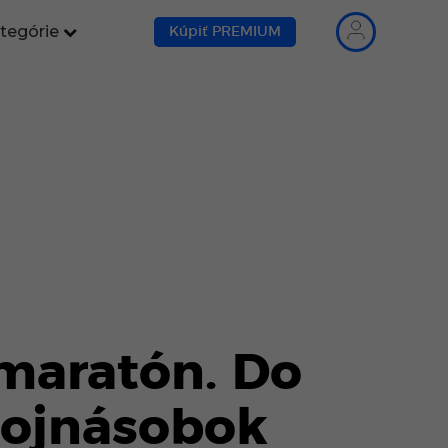
tegórie
Kúpiť PREMIUM
maratón. Do
trojnásobok