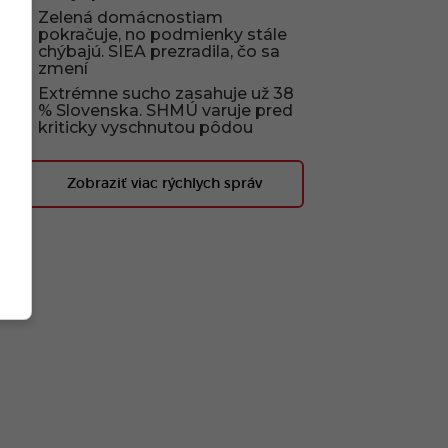
Zelená domácnostiam
pokračuje, no podmienky stále
chýbajú. SIEA prezradila, čo sa
zmení
Extrémne sucho zasahuje už 38
% Slovenska. SHMÚ varuje pred
kriticky vyschnutou pôdou
Zobraziť viac rýchlych správ