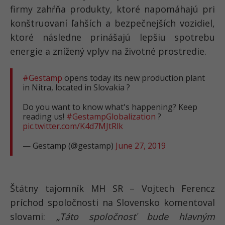
firmy zahŕňa produkty, ktoré napomáhajú pri
konštruovaní ľahších a bezpečnejších vozidiel,
ktoré následne prinášajú lepšiu spotrebu
energie a znížený vplyv na životné prostredie.
#Gestamp
opens today its new production plant
in Nitra, located in Slovakia ?
Do you want to know what's happening? Keep
reading us!
#GestampGlobalization
?
pic.twitter.com/K4d7MJtRlk
— Gestamp (@gestamp)
June 27, 2019
Štátny tajomník MH SR – Vojtech Ferencz
príchod spoločnosti na Slovensko komentoval
slovami:
„Táto spoločnosť bude hlavným