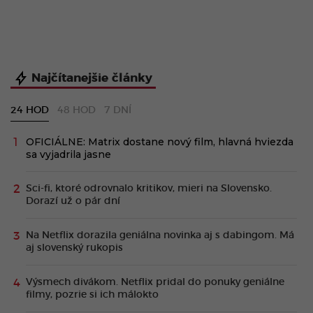
Najčítanejšie články
24 HOD
48 HOD
7 DNÍ
OFICIÁLNE: Matrix dostane nový film, hlavná hviezda
sa vyjadrila jasne
Sci-fi, ktoré odrovnalo kritikov, mieri na Slovensko.
Dorazí už o pár dní
Na Netflix dorazila geniálna novinka aj s dabingom. Má
aj slovenský rukopis
Výsmech divákom. Netflix pridal do ponuky geniálne
filmy, pozrie si ich málokto