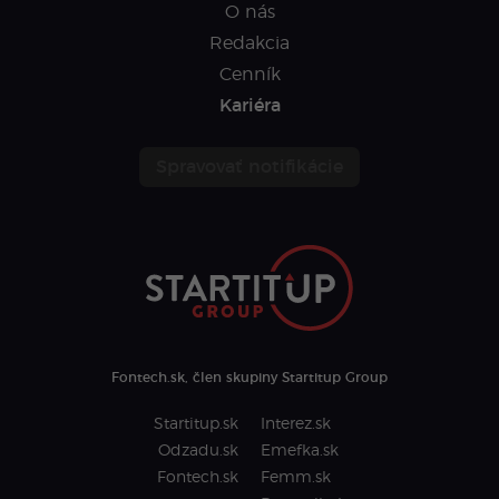
O nás
Redakcia
Cenník
Kariéra
Spravovať notifikácie
Fontech.sk, člen skupiny Startitup Group
Startitup.sk
Interez.sk
Odzadu.sk
Emefka.sk
Fontech.sk
Femm.sk