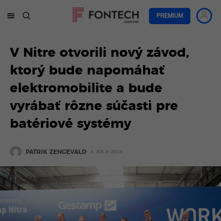
PREMIUM
V Nitre otvorili nový závod,
ktorý bude napomáhať
elektromobilite a bude
vyrábať rôzne súčasti pre
batériové systémy
PATRIK ZENGEVALD
8. JÚLA 2019