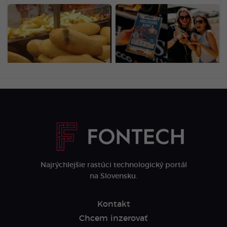
Na bochníku chleba sa
Gastro na
objavila myš. Fotka z
LOVESTREAME: Za
predajne známeho
hotdog dáš 5 eur,
reťazca obletela internet
palacinka vyjde až na 20
eur (PREHĽAD CIEN)
Najrýchlejšie rastúci technologický portál
na Slovensku.
Kontakt
Chcem inzerovať