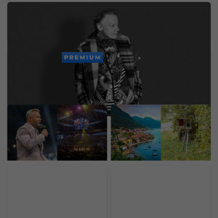
Zomrel svetoznámy hudobný velikán. Stál za
legendárnymi hitmi Madonny, U2 či Brintey
Spears
PREMIUM
Ondřej Novotný z
Dedinka s 353
Oktagonu. Za McGregora
obyvateľmi zarobila na
by dal aj 50 miliónov eur,
radare milióny. Vodiči si z
organizáciu by predal za
dovoleniek nosia drahé
astronomickú sumu
suveníry