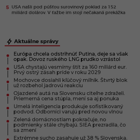
USA našli pod púšťou surovinový poklad za 152
miliárd dolárov. V ťažbe im stojí nečakaná prekážka
Aktuálne správy
Európa chcela odstrihnúť Putina, deje sa však
opak. Dovoz ruského LNG prudko vzrástol
USA chystajú vesmírny štít za 160 miliárd eur.
Prvý ostrý zásah príde v roku 2029
Mochovce dosiahli kľúčový míľnik. Štvrtý blok
už rozbehol jadrovú reakciu
Ojazdené autá na Slovensku citeľne zdraželi.
Priemerná cena stúpla, mení sa aj ponuka
Umelá inteligencia produkuje sofistikovaný
podvod. Odborníci varujú pred novou vlnou
Zelená domácnostiam pokračuje, no
podmienky stále chýbajú. SIEA prezradila, čo
sa zmení
Extrémne sucho zasahuje už 38 % Slovenska.