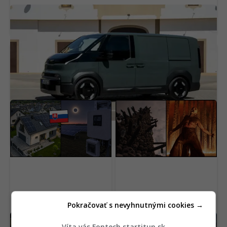
Záujem ľudí je ohromujúci, tvrdí riaditeľ.
Elektrická Kia valcuje konkurenciu v Európe
Zatmenie Slnka oberie
Nedocenený klenot
európsku fotovoltiku až
práve dorazil online aj s
o 9,7 GW výkonu. Koľko
dabingom. Na jednom
stratia Slováci?
mieste sú všetky filmy
Pokračovať s nevyhnutnými cookies →
BMW vytočilo vodičov.
Čína buduje obrovský
Víta vás Fontech.startitup.sk