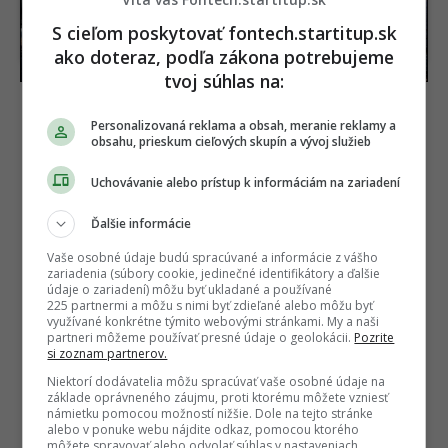
Do áut im po novom
„solárny múr“.
posiela otravnú reklamu
Megaprojekt má zastaviť
S cieľom poskytovať fontech.startitup.sk
ekologickú pohromu
ako doteraz, podľa zákona potrebujeme
tvoj súhlas na:
Personalizovaná reklama a obsah, meranie reklamy a
obsahu, prieskum cieľových skupín a vývoj služieb
Uchovávanie alebo prístup k informáciám na zariadení
Ďalšie informácie
Vaše osobné údaje budú spracúvané a informácie z vášho
zariadenia (súbory cookie, jedinečné identifikátory a ďalšie
údaje o zariadení) môžu byť ukladané a používané
225 partnermi a môžu s nimi byť zdieľané alebo môžu byť
využívané konkrétne týmito webovými stránkami. My a naši
partneri môžeme používať presné údaje o geolokácii.
Pozrite
si zoznam partnerov.
Niektorí dodávatelia môžu spracúvať vaše osobné údaje na
základe oprávneného záujmu, proti ktorému môžete vzniesť
námietku pomocou možností nižšie. Dole na tejto stránke
alebo v ponuke webu nájdite odkaz, pomocou ktorého
môžete spravovať alebo odvolať súhlas v nastaveniach