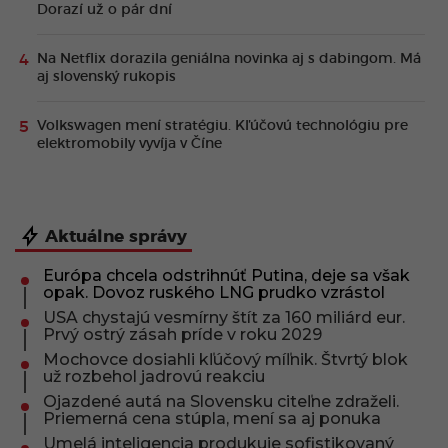
Dorazí už o pár dní
Na Netflix dorazila geniálna novinka aj s dabingom. Má
aj slovenský rukopis
Volkswagen mení stratégiu. Kľúčovú technológiu pre
elektromobily vyvíja v Číne
Aktuálne správy
Európa chcela odstrihnúť Putina, deje sa však
opak. Dovoz ruského LNG prudko vzrástol
USA chystajú vesmírny štít za 160 miliárd eur.
Prvý ostrý zásah príde v roku 2029
Mochovce dosiahli kľúčový míľnik. Štvrtý blok
už rozbehol jadrovú reakciu
Ojazdené autá na Slovensku citeľne zdraželi.
Priemerná cena stúpla, mení sa aj ponuka
Umelá inteligencia produkuje sofistikovaný