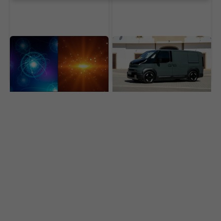
Veľký prelom vo fyzike:
Záujem ľudí je
Vedci naučili teplo prúdiť
ohromujúci, tvrdí riaditeľ.
ako svetlo v optickom
Elektrická Kia valcuje
vlákne
konkurenciu v Európe