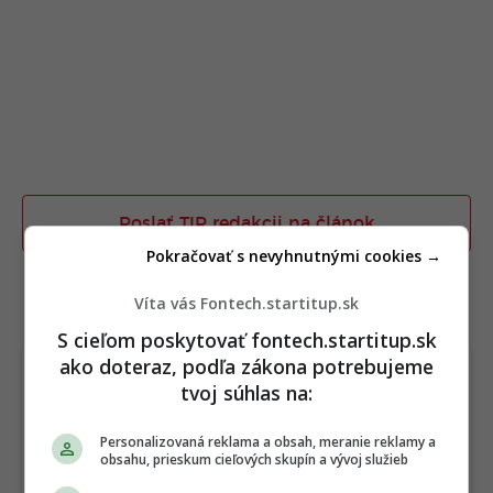
Poslať TIP redakcii na článok
Pokračovať s nevyhnutnými cookies →
Víta vás Fontech.startitup.sk
TERAZ ČÍTAJÚ
S cieľom poskytovať fontech.startitup.sk
ako doteraz, podľa zákona potrebujeme
tvoj súhlas na:
Personalizovaná reklama a obsah, meranie reklamy a
obsahu, prieskum cieľových skupín a vývoj služieb