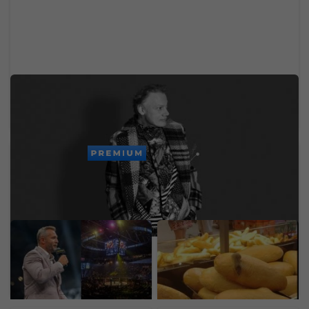
Zomrel svetoznámy hudobný velikán. Stál za
legendárnymi hitmi Madonny, U2 či Brintey
Spears
PREMIUM
Ondřej Novotný z
Na bochníku chleba sa
Oktagonu. Za McGregora
objavila myš. Fotka z
by dal aj 50 miliónov eur,
predajne známeho
organizáciu by predal za
reťazca obletela internet
astronomickú sumu