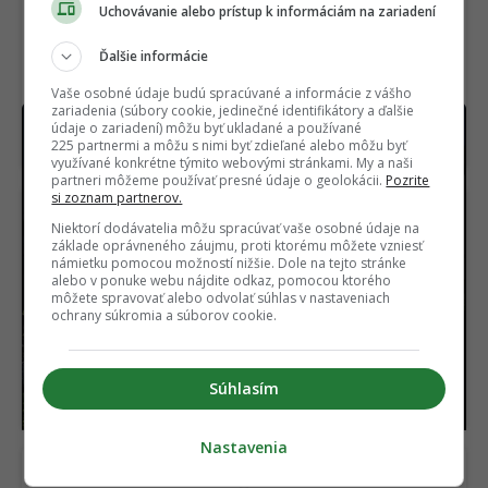
Uchovávanie alebo prístup k informáciám na zariadení
Ďalšie informácie
Vaše osobné údaje budú spracúvané a informácie z vášho
zariadenia (súbory cookie, jedinečné identifikátory a ďalšie
Na festival som si zobral 6 technologických
údaje o zariadení) môžu byť ukladané a používané
vychytávok. Dve z nich mi zachránili deň aj noc
225 partnermi a môžu s nimi byť zdieľané alebo môžu byť
využívané konkrétne týmito webovými stránkami. My a naši
partneri môžeme používať presné údaje o geolokácii.
Pozrite
si zoznam partnerov.
Niektorí dodávatelia môžu spracúvať vaše osobné údaje na
základe oprávneného záujmu, proti ktorému môžete vzniesť
námietku pomocou možností nižšie. Dole na tejto stránke
alebo v ponuke webu nájdite odkaz, pomocou ktorého
môžete spravovať alebo odvolať súhlas v nastaveniach
ochrany súkromia a súborov cookie.
RECENZIA
Samsung
Vedci tomu nerozumejú.
vyrobil takmer najlepší
Jadro Zeme náhle
smartfón. Pokazil ho
zmenilo smer
však tým najdôležitejším
Súhlasím
(RECENZIA)
Nastavenia