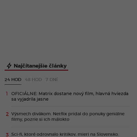
Najčítanejšie články
24 HOD
48 HOD
7 DNÍ
OFICIÁLNE: Matrix dostane nový film, hlavná hviezda
sa vyjadrila jasne
Výsmech divákom. Netflix pridal do ponuky geniálne
filmy, pozrie si ich málokto
Sci-fi, ktoré odrovnalo kritikov, mieri na Slovensko.