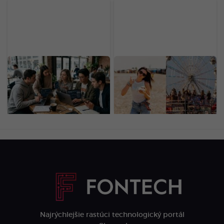
Dôchodok už v 20-ke:
„Za 3 dni minieme aj 1
Generácia Z odmieta
000 eur.“ Slováci
drieť do staroby, zavádza
prezradili, aké sumy minú
nový trend
na festivale
LOVESTREAM (ANKETA)
Najrýchlejšie rastúci technologický portál