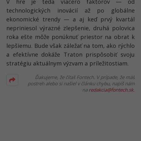
V hre je teda viacero faktorov — od
technologických inovácií až po globálne
ekonomické trendy — a aj keď prvý kvartál
nepriniesol výrazné zlepšenie, druhá polovica
roka ešte môže ponúknuť priestor na obrat k
lepšiemu. Bude však záležať na tom, ako rýchlo
a efektívne dokáže Traton prispôsobiť svoju
stratégiu aktuálnym výzvam a príležitostiam.
Ďakujeme, že čítaš Fontech. V prípade, že máš
postreh alebo si našiel v článku chybu, napíš nám
na
redakcia@fontech.sk
.