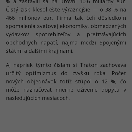
% a zastavili sa na úrovni 10,6 miliardy eur.
Čistý zisk klesol ešte výraznejšie — o 38 % na
466 miliónov eur. Firma tak čelí dôsledkom
spomalenia svetovej ekonomiky, obmedzených
výdavkov spotrebiteľov a pretrvávajúcich
obchodných napätí, najmä medzi Spojenými
štátmi a ďalšími krajinami.
Aj napriek týmto číslam si Traton zachováva
určitý optimizmus do zvyšku roka. Počet
nových objednávok totiž stúpol o 12 %, čo
môže naznačovať mierne oživenie dopytu v
nasledujúcich mesiacoch.