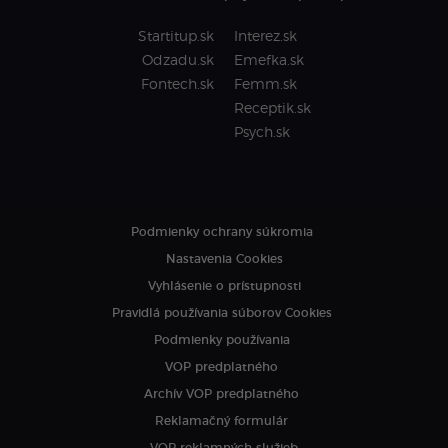
Startitup.sk
Interez.sk
Odzadu.sk
Emefka.sk
Fontech.sk
Femm.sk
Receptik.sk
Psych.sk
Podmienky ochrany súkromia
Nastavenia Cookies
Vyhlásenie o prístupnosti
Pravidlá používania súborov Cookies
Podmienky používania
VOP predplatného
Archív VOP predplatného
Reklamačný formulár