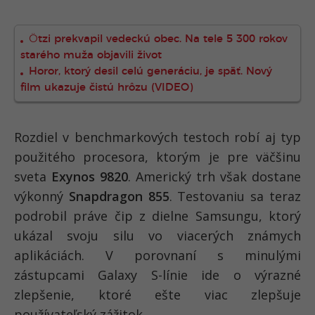
Ötzi prekvapil vedeckú obec. Na tele 5 300 rokov
starého muža objavili život
Horor, ktorý desil celú generáciu, je späť. Nový
film ukazuje čistú hrôzu (VIDEO)
Rozdiel v benchmarkových testoch robí aj typ
použitého procesora, ktorým je pre väčšinu
sveta
Exynos 9820
. Americký trh však dostane
výkonný
Snapdragon 855
. Testovaniu sa teraz
podrobil práve čip z dielne Samsungu, ktorý
ukázal svoju silu vo viacerých známych
aplikáciách. V porovnaní s minulými
zástupcami Galaxy S-línie ide o výrazné
zlepšenie, ktoré ešte viac zlepšuje
používateľský zážitok.