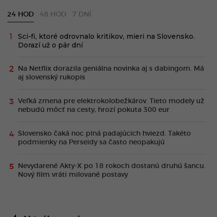
24 HOD
48 HOD
7 DNÍ
Sci-fi, ktoré odrovnalo kritikov, mieri na Slovensko.
Dorazí už o pár dní
Na Netflix dorazila geniálna novinka aj s dabingom. Má
aj slovenský rukopis
Veľká zmena pre elektrokolobežkárov. Tieto modely už
nebudú môcť na cesty, hrozí pokuta 300 eur
Slovensko čaká noc plná padajúcich hviezd. Takéto
podmienky na Perseidy sa často neopakujú
Nevydarené Akty-X po 18 rokoch dostanú druhú šancu.
Nový film vráti milované postavy