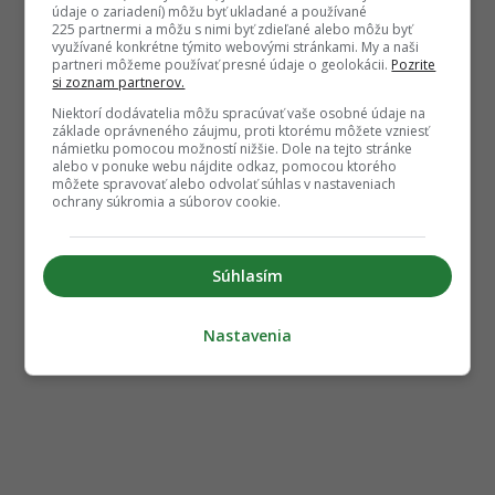
údaje o zariadení) môžu byť ukladané a používané
225 partnermi a môžu s nimi byť zdieľané alebo môžu byť
využívané konkrétne týmito webovými stránkami. My a naši
partneri môžeme používať presné údaje o geolokácii.
Pozrite
si zoznam partnerov.
Niektorí dodávatelia môžu spracúvať vaše osobné údaje na
základe oprávneného záujmu, proti ktorému môžete vzniesť
námietku pomocou možností nižšie. Dole na tejto stránke
alebo v ponuke webu nájdite odkaz, pomocou ktorého
môžete spravovať alebo odvolať súhlas v nastaveniach
ochrany súkromia a súborov cookie.
Súhlasím
Nastavenia