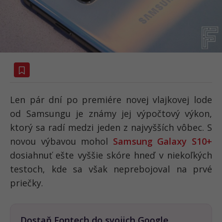
Len pár dní po premiére novej vlajkovej lode
od Samsungu je známy jej výpočtový výkon,
ktorý sa radí medzi jeden z najvyšších vôbec. S
novou výbavou mohol
Samsung Galaxy S10+
dosiahnuť ešte vyššie skóre hneď v niekoľkých
testoch, kde sa však neprebojoval na prvé
priečky.
Dostaň Fontech do svojich Google