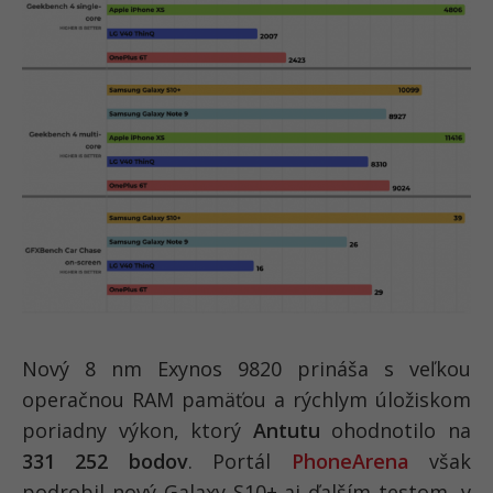
Nový 8 nm Exynos 9820 prináša s veľkou
operačnou RAM pamäťou a rýchlym úložiskom
poriadny výkon, ktorý
Antutu
ohodnotilo na
331 252 bodov
. Portál
PhoneArena
však
podrobil nový Galaxy S10+ aj ďalším testom, v