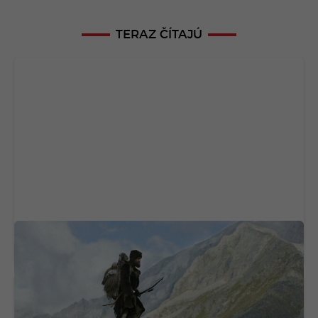
TERAZ ČÍTAJÚ
Ötzi prekvapil vedeckú obec. Na tele 5 300
rokov starého muža objavili život