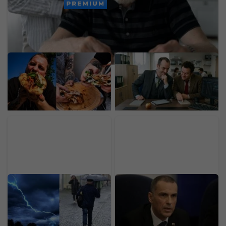
PREMIUM
Mladý Ukrajinec otvoril v
Slováci sú majstri v
Bratislave nový street
daňových únikoch: V
food za 30-tisíc eur. Prax
rebríčku sme porazili aj
získal v michelinských
Mongolsko, takto
reštauráciách
vyzerajú naše praktiky
SHMÚ zvyšuje výstrahy:
Hlasy voličov nemali
Búrky s krúpami
rovnakú váhu: Žilinka
zasiahnu stred aj východ,
podal 8 protestov proti
na týchto miestach
volebným obvodom,
hrozia bleskové povodne
týkajú sa miest aj krajov