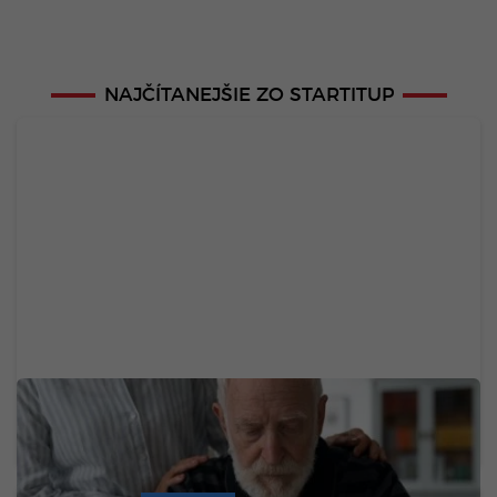
NAJČÍTANEJŠIE ZO STARTITUP
Chceš sa vyhnúť demencii v starobe? Zmenou
troch návykov medzi 45. a 65. rokom získaš vyše
dekádu zdravého života