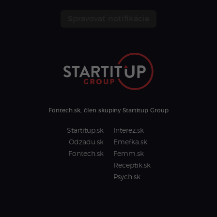
Spravovať notifikácie
Fontech.sk, člen skupiny Startitup Group
Startitup.sk
Interez.sk
Odzadu.sk
Emefka.sk
Fontech.sk
Femm.sk
Receptik.sk
Psych.sk