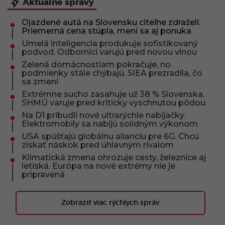
Aktuálne správy
Ojazdené autá na Slovensku citeľne zdraželi.
Priemerná cena stúpla, mení sa aj ponuka
Umelá inteligencia produkuje sofistikovaný
podvod. Odborníci varujú pred novou vlnou
Zelená domácnostiam pokračuje, no
podmienky stále chýbajú. SIEA prezradila, čo
sa zmení
Extrémne sucho zasahuje už 38 % Slovenska.
SHMÚ varuje pred kriticky vyschnutou pôdou
Na D1 pribudli nové ultrarýchle nabíjačky.
Elektromobily sa nabijú solídným výkonom
USA spúšťajú globálnu alianciu pre 6G. Chcú
získať náskok pred úhlavným rivalom
Klimatická zmena ohrozuje cesty, železnice aj
letiská. Európa na nové extrémy nie je
pripravená
Zobraziť viac rýchlych správ