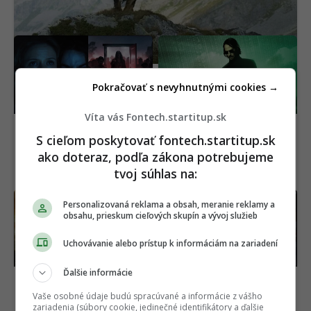
Horor, ktorý desil celú
OFICIÁLNE: Matrix
generáciu, je späť. Nový
dostane nový film,
film ukazuje čistú hrôzu
hlavná hviezda sa
(VIDEO)
vyjadrila jasne
Pokračovať s nevyhnutnými cookies →
Víta vás Fontech.startitup.sk
S cieľom poskytovať fontech.startitup.sk
ako doteraz, podľa zákona potrebujeme
tvoj súhlas na:
Výsmech divákom.
Európska únia chce
Personalizovaná reklama a obsah, meranie reklamy a
Netflix pridal do ponuky
zrušiť šedú zónu
obsahu, prieskum cieľových skupín a vývoj služieb
geniálne filmy, pozrie si
elektromobilov. Prísne
ich málokto
nariadenie začne platiť
Uchovávanie alebo prístup k informáciám na zariadení
už tento rok
Ďalšie informácie
Vaše osobné údaje budú spracúvané a informácie z vášho
zariadenia (súbory cookie, jedinečné identifikátory a ďalšie