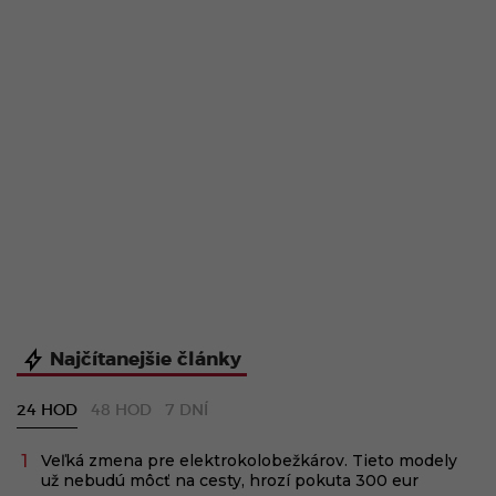
Najčítanejšie články
24 HOD
48 HOD
7 DNÍ
Veľká zmena pre elektrokolobežkárov. Tieto modely
už nebudú môcť na cesty, hrozí pokuta 300 eur