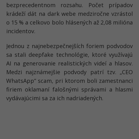
bezprecedentnom rozsahu. Počet prípadov
krádeží dát na dark webe medziročne vzrástol
o
15 %
a celkovo bolo hlásených až
2,08 milióna
incidentov
.
Jednou z najnebezpečnejších foriem podvodov
sa stali
deepfake technológie
, ktoré využívajú
AI na generovanie realistických videí a hlasov.
Medzi najznámejšie podvody patrí tzv.
„CEO
WhatsApp“ scam
, pri ktorom boli zamestnanci
firiem oklamaní falošnými správami a hlasmi
vydávajúcimi sa za ich nadriadených.