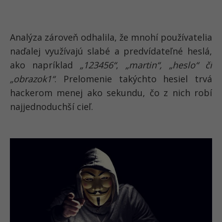
Analýza zároveň odhalila, že
mnohí používatelia
naďalej využívajú slabé a predvídateľné heslá
,
ako napríklad
„123456“
,
„martin“, „heslo“ či
„obrazok1“
.
Prelomenie takýchto hesiel trvá
hackerom menej ako sekundu
, čo z nich robí
najjednoduchší cieľ.