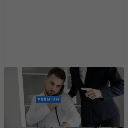
Jedna z najväčších slovenských bánk dnes mala
problémy. Výpadok zasiahol platby a ďalšie
služby
PREMIUM