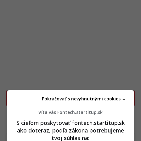
Pokračovať s nevyhnutnými cookies →
Poslať TIP redakcii na článok
Víta vás Fontech.startitup.sk
S cieľom poskytovať fontech.startitup.sk
TERAZ ČÍTAJÚ
ako doteraz, podľa zákona potrebujeme
tvoj súhlas na: