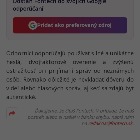
Dostaň Fontech do svojich Google
odporúčaní
Pridať ako preferovaný zdroj
Fontech, odkaz sa otvorí 
Odborníci odporúčajú používať
silné a unikátne
heslá
, dvojfaktorové overenie a zvýšenú
ostražitosť pri prijímaní správ od neznámych
osôb. Rovnako dôležité je
nevkladať dôveru do
videí alebo hlasových správ
, aj keď sa zdajú byť
autentické.
Ďakujeme, že čítaš Fontech. V prípade, že máš
postreh alebo si našiel v článku chybu, napíš nám
na
redakcia@fontech.sk
.