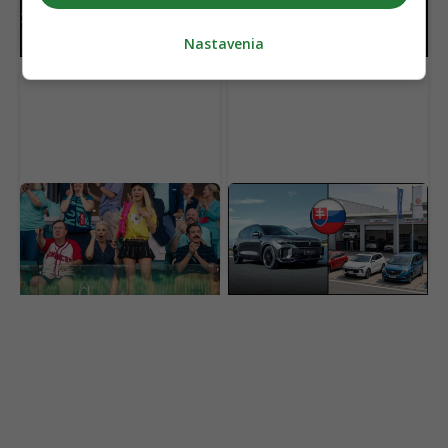
im stojí nečakaná
procesy, s ktorými sa
prekážka
ešte nestretli
Nastavenia
Najlepší komediálny
Čínske autá útočia na
seriál sa vrátil a prvá časť
svoju najväčšiu slabinu.
už je online. Ohlasy sa
Toto má byť riešenie,
rozchádzajú
ako si získať Slovákov