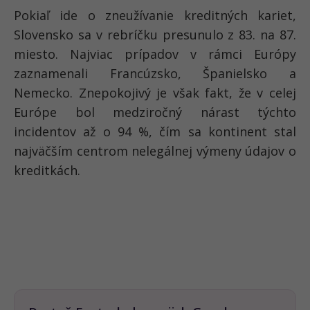
Pokiaľ ide o
zneužívanie kreditných kariet
,
Slovensko sa v rebríčku presunulo z 83. na
87.
miesto
. Najviac prípadov v rámci Európy
zaznamenali
Francúzsko, Španielsko a
Nemecko
. Znepokojivý je však fakt, že
v celej
Európe bol medziročný nárast týchto
incidentov až o 94 %
, čím sa kontinent stal
najväčším centrom nelegálnej výmeny údajov o
kreditkách.