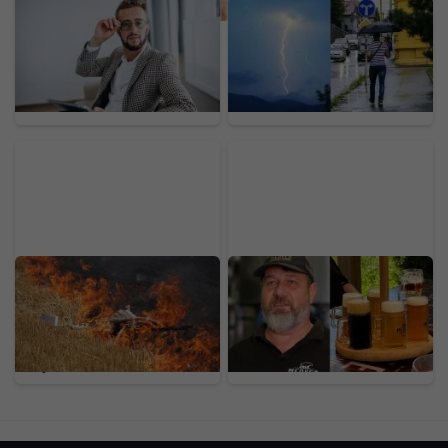
Odložil som si 70 % mzdy
Koniec pekelných
a investoval 1 900 eur.
horúčav na Slovensku:
Experiment ukázal, čo
Teploty spadnú aj o viac
návody na bohatstvo
ako 10 stupňov,
nespomínajú
meteorológovia vydali
varovania
Rusko hlási doteraz
Po 10 rokoch končia s
najmasívnejší útok:
varením piva: Bratia
Obrana zostrelila vyše
predávajú obľúbený
600 dronov, plamene
pivovar a reštaurácie na
zachvátili jednu z
Bazoši
najväčších rafinérií