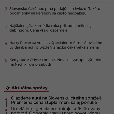
Slovensko čaká noc plná padajúcich hviezd. Takéto
podmienky na Perseidy sa často neopakujú
Najšialenejšia komédia roka pribudla online aj s
dabingom. Cena však rozosmeje
Harry Potter sa vracia v špeciálnom filme. Slováci ho
uvidia iba jediný týždeň, značku čaká veľká zmena
Kedy bude Odysea online? Nolan si vydupal výnimku,
na Netflix rovno zabudni
Aktuálne správy
Ojazdené autá na Slovensku citeľne zdraželi.
Priemerná cena stúpla, mení sa aj ponuka
Umelá inteligencia produkuje sofistikovaný
podvod. Odborníci varujú pred novou vlnou