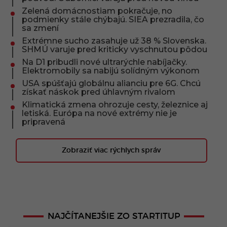
Zelená domácnostiam pokračuje, no
podmienky stále chýbajú. SIEA prezradila, čo
sa zmení
Extrémne sucho zasahuje už 38 % Slovenska.
SHMÚ varuje pred kriticky vyschnutou pôdou
Na D1 pribudli nové ultrarýchle nabíjačky.
Elektromobily sa nabijú solídným výkonom
USA spúšťajú globálnu alianciu pre 6G. Chcú
získať náskok pred úhlavným rivalom
Klimatická zmena ohrozuje cesty, železnice aj
letiská. Európa na nové extrémy nie je
pripravená
Zobraziť viac rýchlych správ
NAJČÍTANEJŠIE ZO STARTITUP