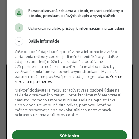
Personalizovaná reklama a obsah, meranie reklamy a
obsahu, prieskum cieľových skupín a vývoj služieb
Uchovávanie alebo prístup k informáciám na zariadení
Ďalšie informácie
Vaše osobné údaje budú spracúvané a informácie z vášho
zariadenia (súbory cookie, jedinečné identifikátory a ďalšie
údaje o zariadení) môžu byť ukladané a používané
225 partnermi a môžu s nimi byť zdieľané alebo môžu byť
Na Netflix dorazila geniálna novinka aj s
využívané konkrétne týmito webovými stránkami. My a naši
dabingom. Má aj slovenský rukopis
partneri môžeme používať presné údaje o geolokácii.
Pozrite
si zoznam partnerov.
Niektorí dodávatelia môžu spracúvať vaše osobné údaje na
základe oprávneného záujmu, proti ktorému môžete vzniesť
námietku pomocou možností nižšie. Dole na tejto stránke
alebo v ponuke webu nájdite odkaz, pomocou ktorého
môžete spravovať alebo odvolať súhlas v nastaveniach
ochrany súkromia a súborov cookie.
USA našli pod púšťou
Vedci sa vo Venuši celé
surovinový poklad za 152
roky mýlili. Pod jej
Súhlasím
miliárd dolárov. V ťažbe
povrchom objavili