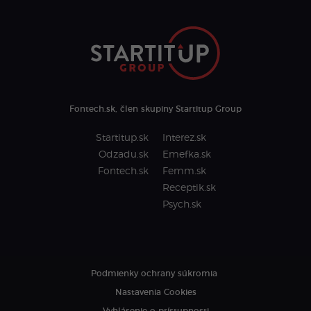
Fontech.sk, člen skupiny Startitup Group
Startitup.sk
Interez.sk
Odzadu.sk
Emefka.sk
Fontech.sk
Femm.sk
Receptik.sk
Psych.sk
Podmienky ochrany súkromia
Nastavenia Cookies