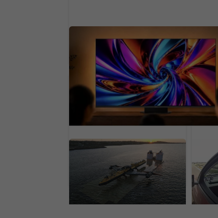
Do televízorov príde najväčšia novin
obraz za roky. Slávny výrobca vylepší
zážitok
Je predvídateľnejšia než
Vodič
vietor aj slnko. Svet
za rý
zabudol na obrovskú
biza
prírodnú elektráreň