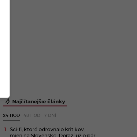
Najčítanejšie články
24 HOD
48 HOD
7 DNÍ
Sci-fi, ktoré odrovnalo kritikov,
mieri na Slovensko. Dorazí už o pár