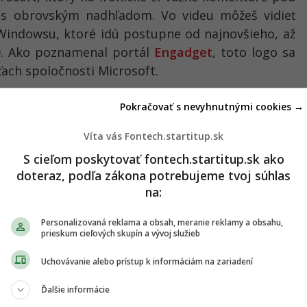
s obrovským nadhľadom. Vo videu môžeš vidieť
Windowsu, ktoré idú postupne od najnovšieho, až
.0. Ako poznamenal portál
Engadget
, toto logo sa
ťach spoločnosti Microsoft.
ows 1.0, with MS-Dos Executive, Clock, and
Pokračovať s nevyhnutnými cookies →
guU4QxwsGG
Víta vás Fontech.startitup.sk
 1, 2019
S cieľom poskytovať fontech.startitup.sk ako
doteraz, podľa zákona potrebujeme tvoj súhlas
na:
Personalizovaná reklama a obsah, meranie reklamy a obsahu,
prieskum cieľových skupín a vývoj služieb
e naznačiť príchod nového operačného systému,
Uchovávanie alebo prístup k informáciám na zariadení
a jedná len o nejaký žart, zatiaľ jasné nie je. Ľudia
Ďalšie informácie
i a vo veľkom okolo neho diskutujú, takže reakcia