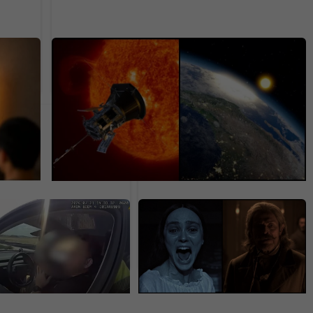
ka pre
150 rokov ho nevedeli dokázať.
Najvýkonnejší teleskop odhalil zvláštny
fenomén Slnka
 Tesly dostal pokutu
Na Netflix dorazila
chlosť. Odmietol ju
geniálna novinka aj s
rným argumentom
dabingom. Má aj
slovenský rukopis