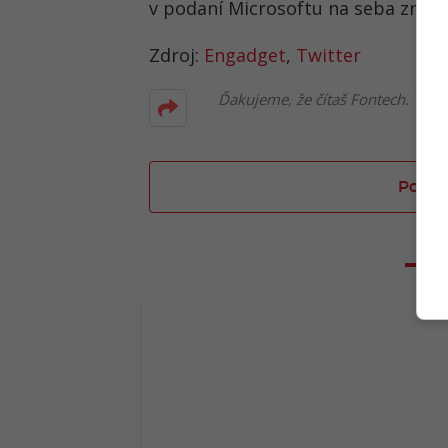
v podaní Microsoftu na seba zrejm
Zdroj:
Engadget
,
Twitter
Ďakujeme, že čítaš Fontech. V prí
Poslať