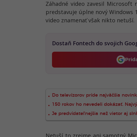
Záhadné video zavesil Microsoft 
predstavuje úplne nový Windows 1.
video znamenať však nikto netuší.
Dostaň Fontech do svojich Goo
Prid
Do televízorov príde najväčšia novink
150 rokov ho nevedeli dokázať. Najv
Je predvídateľnejšia než vietor aj s
Netuší to zrejme ani samotný Mic