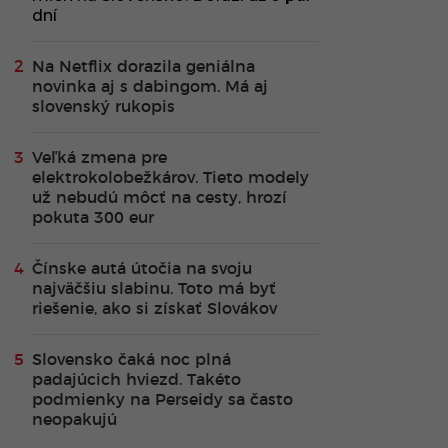
dní
Na Netflix dorazila geniálna
novinka aj s dabingom. Má aj
slovenský rukopis
Veľká zmena pre
elektrokolobežkárov. Tieto modely
už nebudú môcť na cesty, hrozí
pokuta 300 eur
Čínske autá útočia na svoju
najväčšiu slabinu. Toto má byť
riešenie, ako si získať Slovákov
Slovensko čaká noc plná
padajúcich hviezd. Takéto
podmienky na Perseidy sa často
neopakujú