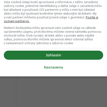
e nenechá dlho čakať.
Vaše osobné údaje budú spracúvané a informácie z vášho zariadenia
(súbory cookie, jedinečné identifikátory a ďalšie údaje o zariadení) môžu
byť ukladané a používané 225 partnermi a môžu s nimi byť zdieľané
alebo môžu byť využívané konkrétne týmito webovými stránkami. My
a naši partneri môžeme používať presné údaje o geolokácii.
Pozrite si
zoznam partnerov.
pade, že máš postreh alebo si našiel v článku chybu, napíš nám
Niektorí dodávatelia môžu spracúvať vaše osobné údaje na základe
na
redakcia@fontech.sk
.
oprávneného záujmu, proti ktorému môžete vzniesť námietku pomocou
možností nižšie. Dole na tejto stránke alebo v ponuke webu nájdite
odkaz, pomocou ktorého môžete spravovať alebo odvolať súhlas
v nastaveniach ochrany súkromia a súborov cookie.
 TIP redakcii na článok
Súhlasím
TERAZ ČÍTAJÚ
Nastavenia