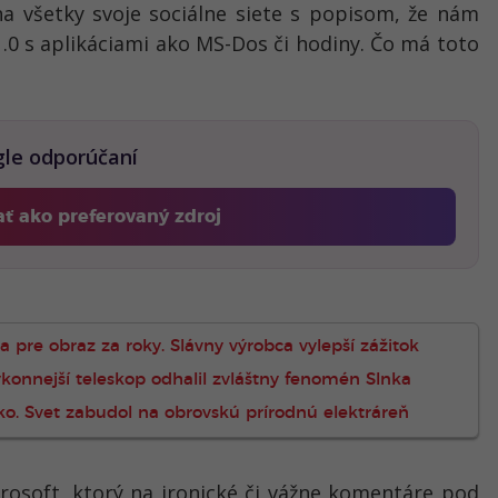
na všetky svoje sociálne siete s popisom, že nám
0 s aplikáciami ako MS-Dos či hodiny. Čo má toto
gle odporúčaní
ať ako preferovaný zdroj
Fontech, odkaz sa otvorí v novom okne
a pre obraz za roky. Slávny výrobca vylepší zážitok
ýkonnejší teleskop odhalil zvláštny fenomén Slnka
lnko. Svet zabudol na obrovskú prírodnú elektráreň
rosoft, ktorý na ironické či vážne komentáre pod