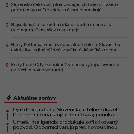
Slovensko čaká noc plná padajúcich hviezd. Takéto
podmienky na Perseidy sa často neopakujú
Najšialenejšia komédia roka pribudla online aj s
dabingom. Cena však rozosmeje
Harry Potter sa vracia v špeciálnom filme. Slováci ho
uvidia iba jediný týždeň, značku čaká veľká zmena
Kedy bude Odysea online? Nolan si vydupal výnimku,
na Netflix rovno zabudni
Aktuálne správy
Ojazdené autá na Slovensku citeľne zdraželi.
Priemerná cena stúpla, mení sa aj ponuka
Umelá inteligencia produkuje sofistikovaný
podvod. Odborníci varujú pred novou vlnou