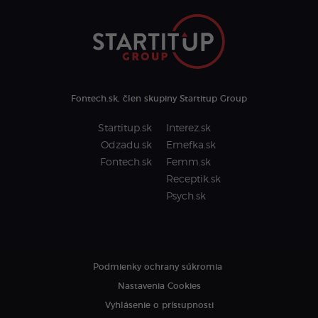
Fontech.sk, člen skupiny Startitup Group
Startitup.sk
Interez.sk
Odzadu.sk
Emefka.sk
Fontech.sk
Femm.sk
Receptik.sk
Psych.sk
Podmienky ochrany súkromia
Nastavenia Cookies
Vyhlásenie o prístupnosti