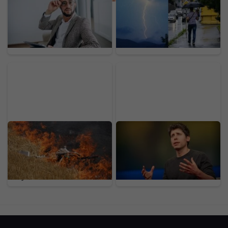
a investoval 1 900 eur.
horúčav na Slovensku:
Experiment ukázal, čo
Teploty spadnú aj o viac
návody na bohatstvo
ako 10 stupňov,
nespomínajú
meteorológovia vydali
varovania
Rusko hlási doteraz
Altman s majetkom 2,9
najmasívnejší útok:
miliardy eur: „Sme v
Obrana zostrelila vyše
singularite.“ Radí, na čom
600 dronov, plamene
teraz začať pracovať, ak
zachvátili jednu z
chceš uspieť
najväčších rafinérií