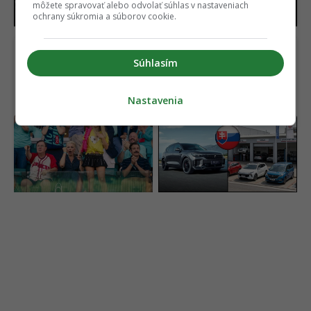
môžete spravovať alebo odvolať súhlas v nastaveniach
prekážka
ešte nestretli
ochrany súkromia a súborov cookie.
Súhlasím
Nastavenia
Najlepší komediálny
Čínske autá útočia na
seriál sa vrátil a prvá časť
svoju najväčšiu slabinu.
už je online. Ohlasy sa
Toto má byť riešenie,
rozchádzajú
ako si získať Slovákov