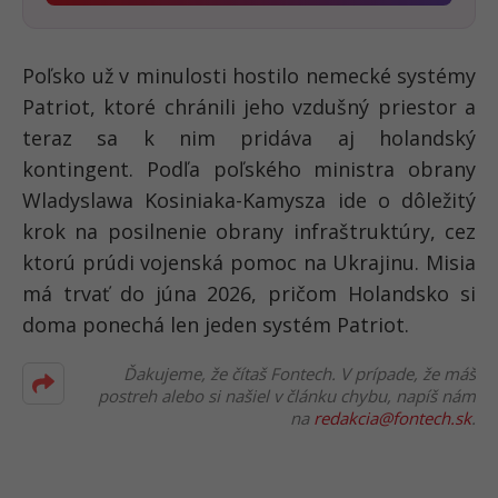
Poľsko už v minulosti hostilo nemecké systémy
Patriot, ktoré chránili jeho vzdušný priestor a
teraz sa k nim pridáva aj holandský
kontingent. Podľa poľského ministra obrany
Wladyslawa Kosiniaka-Kamysza ide o dôležitý
krok na posilnenie obrany infraštruktúry, cez
ktorú prúdi vojenská pomoc na Ukrajinu. Misia
má trvať do júna 2026, pričom Holandsko si
doma ponechá len jeden systém Patriot.
Ďakujeme, že čítaš Fontech. V prípade, že máš
postreh alebo si našiel v článku chybu, napíš nám
na
redakcia@fontech.sk
.