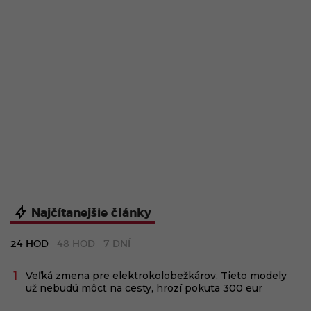
Najčítanejšie články
24 HOD
48 HOD
7 DNÍ
Veľká zmena pre elektrokolobežkárov. Tieto modely
už nebudú môcť na cesty, hrozí pokuta 300 eur