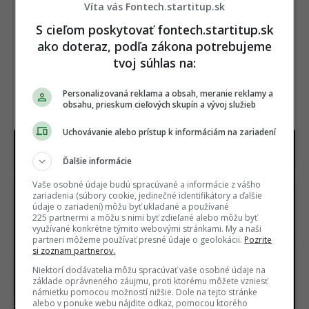
Víta vás Fontech.startitup.sk
S cieľom poskytovať fontech.startitup.sk
ako doteraz, podľa zákona potrebujeme
tvoj súhlas na:
Personalizovaná reklama a obsah, meranie reklamy a
obsahu, prieskum cieľových skupín a vývoj služieb
Uchovávanie alebo prístup k informáciám na zariadení
Na Netflix dorazila geniálna novinka aj s
dabingom. Má aj slovenský rukopis
Ďalšie informácie
Vaše osobné údaje budú spracúvané a informácie z vášho
zariadenia (súbory cookie, jedinečné identifikátory a ďalšie
údaje o zariadení) môžu byť ukladané a používané
225 partnermi a môžu s nimi byť zdieľané alebo môžu byť
využívané konkrétne týmito webovými stránkami. My a naši
partneri môžeme používať presné údaje o geolokácii.
Pozrite
si zoznam partnerov.
Niektorí dodávatelia môžu spracúvať vaše osobné údaje na
USA našli pod púšťou
Vedci sa vo Venuši celé
základe oprávneného záujmu, proti ktorému môžete vzniesť
surovinový poklad za 152
roky mýlili. Pod jej
námietku pomocou možností nižšie. Dole na tejto stránke
miliárd dolárov. V ťažbe
povrchom objavili
alebo v ponuke webu nájdite odkaz, pomocou ktorého
im stojí nečakaná
procesy, s ktorými sa