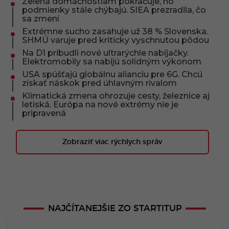
Zelená domácnostiam pokračuje, no
podmienky stále chýbajú. SIEA prezradila, čo
sa zmení
Extrémne sucho zasahuje už 38 % Slovenska.
SHMÚ varuje pred kriticky vyschnutou pôdou
Na D1 pribudli nové ultrarýchle nabíjačky.
Elektromobily sa nabijú solídným výkonom
USA spúšťajú globálnu alianciu pre 6G. Chcú
získať náskok pred úhlavným rivalom
Klimatická zmena ohrozuje cesty, železnice aj
letiská. Európa na nové extrémy nie je
pripravená
Zobraziť viac rýchlych správ
NAJČÍTANEJŠIE ZO STARTITUP