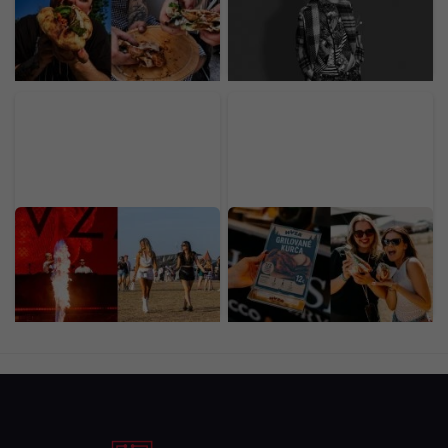
Bratislave nový street
hudobný velikán. Stál za
food za 30-tisíc eur. Prax
legendárnymi hitmi
získal v michelinských
Madonny, U2 či Brintey
reštauráciách
Spears
Prvý deň LOVESTREAMU
Gastro na
odštartoval vo veľkom.
LOVESTREAME: Polovica
Pozri si exkluzívne fotky
kuraťa za 12 eur a smash
priamo z miesta diania
burger za 10 eur
(PREHĽAD CIEN)