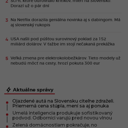
Sci-fi, ktoré odrovnalo kritikov, mieri na Slovensko.
Dorazí už o pár dní
Na Netflix dorazila geniálna novinka aj s dabingom. Má
aj slovenský rukopis
USA našli pod púšťou surovinový poklad za 152
miliárd dolárov. V ťažbe im stojí nečakaná prekážka
Veľká zmena pre elektrokolobežkárov. Tieto modely už
nebudú môcť na cesty, hrozí pokuta 300 eur
Aktuálne správy
Ojazdené autá na Slovensku citeľne zdraželi.
Priemerná cena stúpla, mení sa aj ponuka
Umelá inteligencia produkuje sofistikovaný
podvod. Odborníci varujú pred novou vlnou
Zelená domácnostiam pokračuje, no