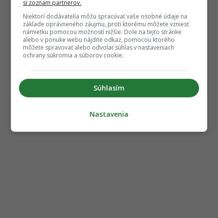
si zoznam partnerov.
Niektorí dodávatelia môžu spracúvať vaše osobné údaje na
základe oprávneného záujmu, proti ktorému môžete vzniesť
námietku pomocou možností nižšie. Dole na tejto stránke
alebo v ponuke webu nájdite odkaz, pomocou ktorého
môžete spravovať alebo odvolať súhlas v nastaveniach
ochrany súkromia a súborov cookie.
Súhlasím
Nastavenia