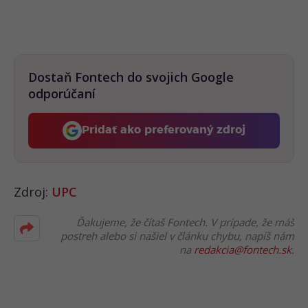
Dostaň Fontech do svojich Google
odporúčaní
Pridať ako preferovaný zdroj
Fontech, odkaz sa otvorí 
Zdroj:
UPC
Ďakujeme, že čítaš Fontech. V prípade, že máš
postreh alebo si našiel v článku chybu, napíš nám
na
redakcia@fontech.sk
.