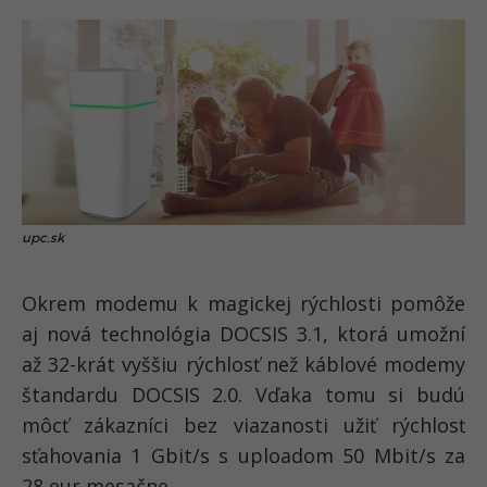
upc.sk
Okrem modemu k magickej rýchlosti pomôže
aj nová technológia DOCSIS 3.1, ktorá umožní
až 32-krát vyššiu rýchlosť než káblové modemy
štandardu DOCSIS 2.0. Vďaka tomu si budú
môcť zákazníci bez viazanosti užiť rýchlosť
sťahovania 1 Gbit/s s uploadom 50 Mbit/s za
28 eur mesačne.