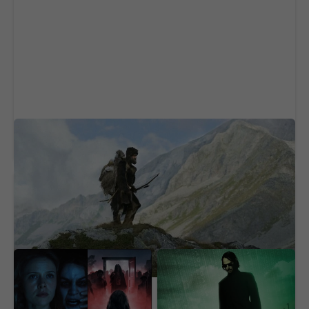
Ötzi prekvapil vedeckú obec. Na tele 5 300
rokov starého muža objavili život
Horor, ktorý desil celú
OFICIÁLNE: Matrix
generáciu, je späť. Nový
dostane nový film,
film ukazuje čistú hrôzu
hlavná hviezda sa
(VIDEO)
vyjadrila jasne