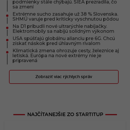
podmienky stále chýbajú. SIEA prezradila, čo
sa zmení
Extrémne sucho zasahuje už 38 % Slovenska.
SHMÚ varuje pred kriticky vyschnutou pôdou
Na D1 pribudli nové ultrarýchle nabíjačky.
Elektromobily sa nabijú solídným výkonom
USA spúšťajú globálnu alianciu pre 6G. Chcú
získať náskok pred úhlavným rivalom
Klimatická zmena ohrozuje cesty, železnice aj
letiská. Európa na nové extrémy nie je
pripravená
Zobraziť viac rýchlych správ
NAJČÍTANEJŠIE ZO STARTITUP