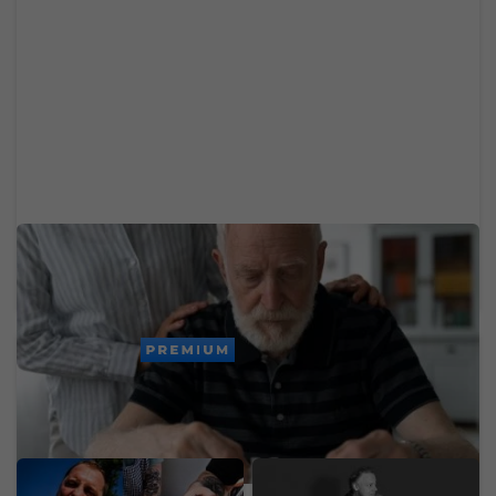
Chceš sa vyhnúť demencii v starobe? Zmenou
troch návykov medzi 45. a 65. rokom získaš vyše
dekádu zdravého života
PREMIUM
Mladý Ukrajinec otvoril v
Zomrel svetoznámy