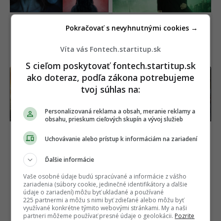
Pokračovať s nevyhnutnými cookies →
Víta vás Fontech.startitup.sk
S cieľom poskytovať fontech.startitup.sk
Výsmech divákom.
Európska únia chce
ako doteraz, podľa zákona potrebujeme
Netflix pridal do ponuky
zrušiť šedú zónu
tvoj súhlas na:
geniálne filmy, pozrie si
elektromobilov. Prísne
ich málokto
nariadenie začne platiť
už tento rok
Personalizovaná reklama a obsah, meranie reklamy a
obsahu, prieskum cieľových skupín a vývoj služieb
Uchovávanie alebo prístup k informáciám na zariadení
Ďalšie informácie
Vaše osobné údaje budú spracúvané a informácie z vášho
zariadenia (súbory cookie, jedinečné identifikátory a ďalšie
údaje o zariadení) môžu byť ukladané a používané
225 partnermi a môžu s nimi byť zdieľané alebo môžu byť
využívané konkrétne týmito webovými stránkami. My a naši
partneri môžeme používať presné údaje o geolokácii.
Pozrite