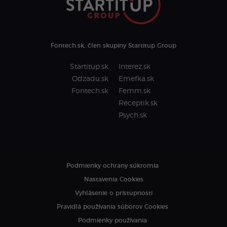
Fontech.sk, člen skupiny Startitup Group
Startitup.sk
Interez.sk
Odzadu.sk
Emefka.sk
Fontech.sk
Femm.sk
Receptik.sk
Psych.sk
Podmienky ochrany súkromia
Nastavenia Cookies
Vyhlásenie o prístupnosti
Pravidlá používania súborov Cookies
Podmienky používania