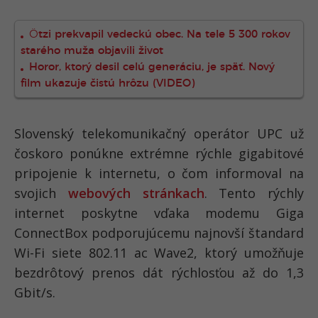
Ötzi prekvapil vedeckú obec. Na tele 5 300 rokov
starého muža objavili život
Horor, ktorý desil celú generáciu, je späť. Nový
film ukazuje čistú hrôzu (VIDEO)
Slovenský telekomunikačný operátor UPC už
čoskoro ponúkne extrémne rýchle gigabitové
pripojenie k internetu, o čom informoval na
svojich
webových stránkach
. Tento rýchly
internet poskytne vďaka modemu Giga
ConnectBox podporujúcemu najnovší štandard
Wi-Fi siete 802.11 ac Wave2, ktorý umožňuje
bezdrôtový prenos dát rýchlosťou až do 1,3
Gbit/s.