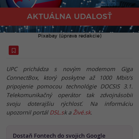
Pixabay (úprava redakcie)
UPC prichádza s novým modemom Giga
ConnectBox, ktorý poskytne až 1000 Mbit/s
pripojenie pomocou technológie DOCSIS 3.1.
Telekomunikačný operátor tak zdvojnásobil
svoju doterajšiu rýchlosť. Na informáciu
upozornil portál
DSL.s
k a
Živé.sk
.
Dostaň Fontech do svojich Google