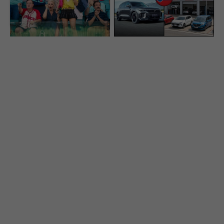
už je online. Ohlasy sa
Toto má byť riešenie,
rozchádzajú
ako si získať Slovákov