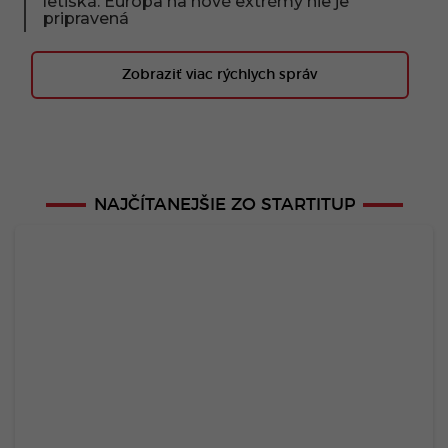
letiská. Európa na nové extrémy nie je
pripravená
Zobraziť viac rýchlych správ
NAJČÍTANEJŠIE ZO STARTITUP