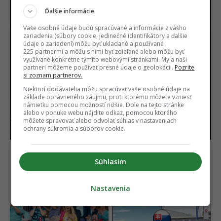
Na Netflix dorazila geniálna novinka aj s
dabingom. Má aj slovenský rukopis
Ďalšie informácie
Vaše osobné údaje budú spracúvané a informácie z vášho
zariadenia (súbory cookie, jedinečné identifikátory a ďalšie
údaje o zariadení) môžu byť ukladané a používané
225 partnermi a môžu s nimi byť zdieľané alebo môžu byť
využívané konkrétne týmito webovými stránkami. My a naši
partneri môžeme používať presné údaje o geolokácii.
Pozrite
si zoznam partnerov.
Niektorí dodávatelia môžu spracúvať vaše osobné údaje na
USA našli pod púšťou
Vedci sa vo Venuši celé
základe oprávneného záujmu, proti ktorému môžete vzniesť
surovinový poklad za 152
roky mýlili. Pod jej
námietku pomocou možností nižšie. Dole na tejto stránke
miliárd dolárov. V ťažbe
povrchom objavili
alebo v ponuke webu nájdite odkaz, pomocou ktorého
im stojí nečakaná
procesy, s ktorými sa
môžete spravovať alebo odvolať súhlas v nastaveniach
ochrany súkromia a súborov cookie.
prekážka
ešte nestretli
Súhlasím
Nastavenia
Najlepší komediálny
Čínske autá útočia na
seriál sa vrátil a prvá časť
svoju najväčšiu slabinu.