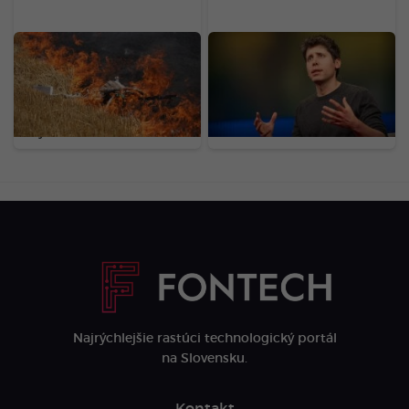
Rusko hlási doteraz
Altman s majetkom 2,9
najmasívnejší útok:
miliardy eur: „Sme v
Obrana zostrelila vyše
singularite.“ Radí, na čom
600 dronov, plamene
teraz začať pracovať, ak
zachvátili jednu z
chceš uspieť
najväčších rafinérií
Najrýchlejšie rastúci technologický portál
na Slovensku.
Kontakt