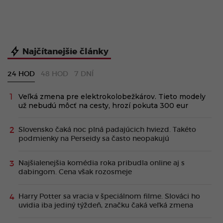
Najčítanejšie články
24 HOD
48 HOD
7 DNÍ
Veľká zmena pre elektrokolobežkárov. Tieto modely
už nebudú môcť na cesty, hrozí pokuta 300 eur
Slovensko čaká noc plná padajúcich hviezd. Takéto
podmienky na Perseidy sa často neopakujú
Najšialenejšia komédia roka pribudla online aj s
dabingom. Cena však rozosmeje
Harry Potter sa vracia v špeciálnom filme. Slováci ho
uvidia iba jediný týždeň, značku čaká veľká zmena