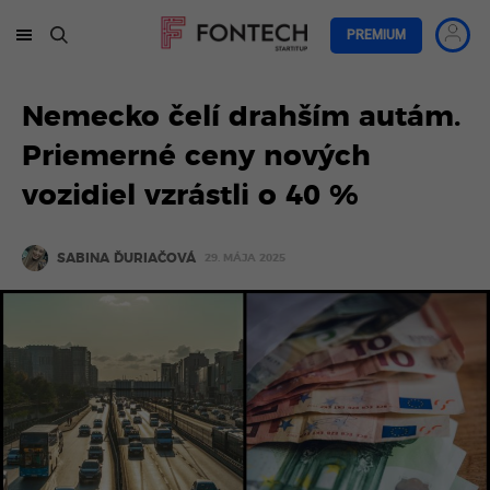
PREMIUM
Nemecko čelí drahším autám.
Priemerné ceny nových
vozidiel vzrástli o 40 %
SABINA ĎURIAČOVÁ
29. MÁJA 2025