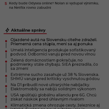
Kedy bude Odysea online? Nolan si vydupal výnimku,
na Netflix rovno zabudni
Aktuálne správy
Ojazdené autá na Slovensku citeľne zdraželi.
Priemerná cena stúpla, mení sa aj ponuka
Umelá inteligencia produkuje sofistikovaný
podvod. Odborníci varujú pred novou vlnou
Zelená domácnostiam pokračuje, no
podmienky stále chýbajú. SIEA prezradila, čo
sa zmení
Extrémne sucho zasahuje už 38 % Slovenska.
SHMÚ varuje pred kriticky vyschnutou pôdou
Na D1 pribudli nové ultrarýchle nabíjačky.
Elektromobily sa nabijú solídným výkonom
USA spúšťajú globálnu alianciu pre 6G. Chcú
získať náskok pred úhlavným rivalom
Klimatická zmena ohrozuje cesty, železnice aj