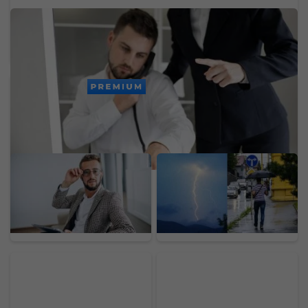
Jedna z najväčších slovenských bánk dnes mala
problémy. Výpadok zasiahol platby a ďalšie
služby
PREMIUM
Odložil som si 70 % mzdy
Koniec pekelných
a investoval 1 900 eur.
horúčav na Slovensku:
Experiment ukázal, čo
Teploty spadnú aj o viac
návody na bohatstvo
ako 10 stupňov,
nespomínajú
meteorológovia vydali
varovania