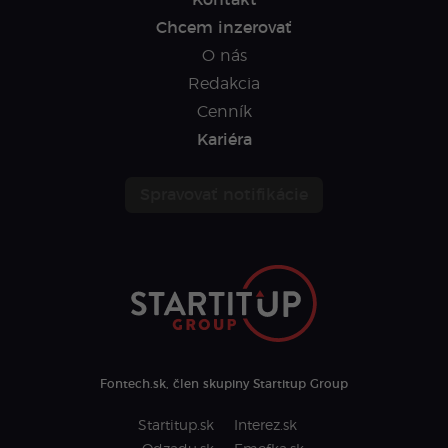
Chcem inzerovať
O nás
Redakcia
Cenník
Kariéra
Spravovať notifikácie
Fontech.sk, člen skupiny Startitup Group
Startitup.sk
Interez.sk