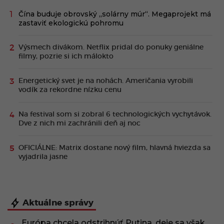
Čína buduje obrovský „solárny múr“. Megaprojekt má
zastaviť ekologickú pohromu
Výsmech divákom. Netflix pridal do ponuky geniálne
filmy, pozrie si ich málokto
Energetický svet je na nohách. Američania vyrobili
vodík za rekordne nízku cenu
Na festival som si zobral 6 technologických vychytávok.
Dve z nich mi zachránili deň aj noc
OFICIÁLNE: Matrix dostane nový film, hlavná hviezda sa
vyjadrila jasne
Aktuálne správy
Európa chcela odstrihnúť Putina, deje sa však