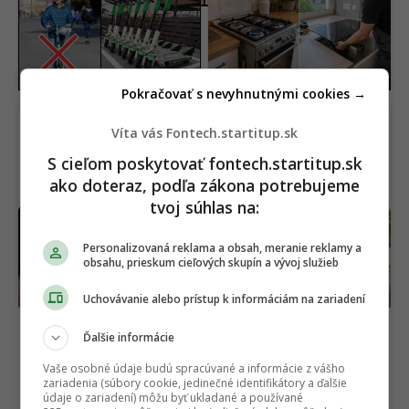
Pritvrdili proti
Oplatí sa Slovákom
elektrokolobežkárom.
odstrihnúť od čoraz
Helma nestačí, jazdci
drahšieho plynu?
musia po novom nosiť aj
Indukcia ti môže ušetriť
toto
veľa peňazí
Pokračovať s nevyhnutnými cookies →
Víta vás Fontech.startitup.sk
S cieľom poskytovať fontech.startitup.sk
ako doteraz, podľa zákona potrebujeme
tvoj súhlas na:
Nemci prelomili veľkú
BMW dalo študentom
bariéru kvantových
zdanlivo nemožnú úlohu.
Personalizovaná reklama a obsah, meranie reklamy a
počítačov. Ich nový
Tí vytvorili auto, ktoré
obsahu, prieskum cieľových skupín a vývoj služieb
systém poháňajú
má 550 kg a vyrába si
diamanty
elektrinu
Uchovávanie alebo prístup k informáciám na zariadení
Ďalšie informácie
Vaše osobné údaje budú spracúvané a informácie z vášho
zariadenia (súbory cookie, jedinečné identifikátory a ďalšie
údaje o zariadení) môžu byť ukladané a používané