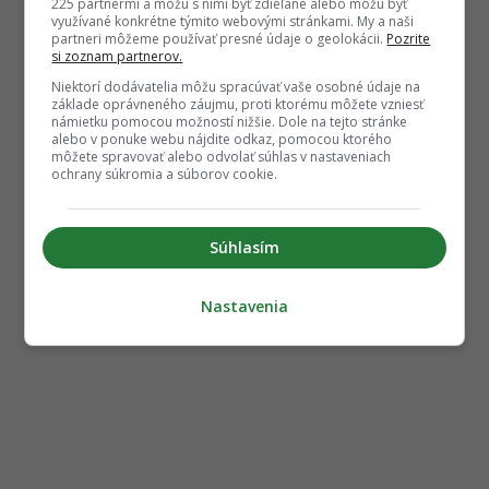
225 partnermi a môžu s nimi byť zdieľané alebo môžu byť
využívané konkrétne týmito webovými stránkami. My a naši
partneri môžeme používať presné údaje o geolokácii.
Pozrite
si zoznam partnerov.
Niektorí dodávatelia môžu spracúvať vaše osobné údaje na
základe oprávneného záujmu, proti ktorému môžete vzniesť
námietku pomocou možností nižšie. Dole na tejto stránke
alebo v ponuke webu nájdite odkaz, pomocou ktorého
môžete spravovať alebo odvolať súhlas v nastaveniach
ochrany súkromia a súborov cookie.
Súhlasím
Nastavenia