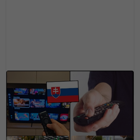
Posledná šanca ušetriť. Veľká streamovacia
služba na Slovensku sa od zajtra mení a
zdražuje