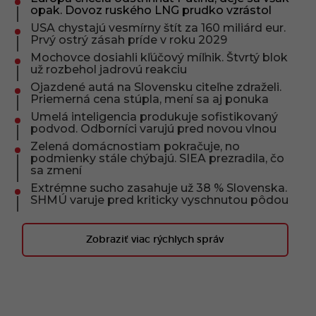
opak. Dovoz ruského LNG prudko vzrástol
USA chystajú vesmírny štít za 160 miliárd eur.
Prvý ostrý zásah príde v roku 2029
Mochovce dosiahli kľúčový míľnik. Štvrtý blok
už rozbehol jadrovú reakciu
Ojazdené autá na Slovensku citeľne zdraželi.
Priemerná cena stúpla, mení sa aj ponuka
Umelá inteligencia produkuje sofistikovaný
podvod. Odborníci varujú pred novou vlnou
Zelená domácnostiam pokračuje, no
podmienky stále chýbajú. SIEA prezradila, čo
sa zmení
Extrémne sucho zasahuje už 38 % Slovenska.
SHMÚ varuje pred kriticky vyschnutou pôdou
Zobraziť viac rýchlych správ