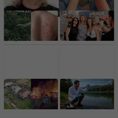
Na Slovensku sa šíri
Nájdeš sa na našich
nebezpečný gigant z
fotkách? Toto je
Kaukazu: Pozor na
LOVESTREAM deň druhý
rastlinu, ktorej dotyk
očami našej redakcie
spôsobuje bolestivé
(FOTOGALÉRIA)
pľuzgiere
Nočný požiar na
ÚVZ varuje pred
Horehroní spálil 10
viacerými známymi
stavieb: Hasiči priamo na
jazerami Slovenska.
mieste odhalili podozrivú
Hrozia hnačky či vyrážky
príčinu