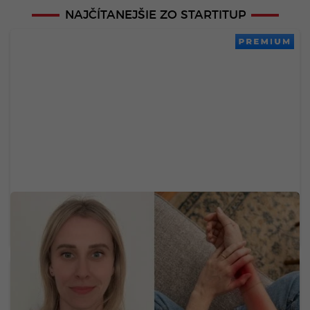
NAJČÍTANEJŠIE ZO STARTITUP
PREMIUM
Neurologička odporúča metódu 60-5-3-30:
Mravčenie v končatinách môže byť neškodnou
reakciou na tlak, ale aj varovným signálom