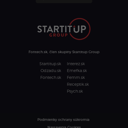
Fontech.sk, člen skupiny Startitup Group
Startitup.sk
Interez.sk
Odzadu.sk
Emefka.sk
Fontech.sk
Femm.sk
Receptik.sk
Psych.sk
Podmienky ochrany súkromia
Nastavenia Cookies