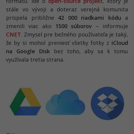
formátu. Ide o
open-source projekt
, ktorý je
stále vo vývoji a doteraz verejná komunita
prispela približne
42 000 riadkami kódu
a
zmenili viac ako
1500 súborov
– informuje
CNET
. Zmysel pre bežného používateľa je taký,
že by si mohol preniesť všetky fotky z
iCloud
na Google Disk
bez toho, aby sa k tomu
využívala tretia strana.