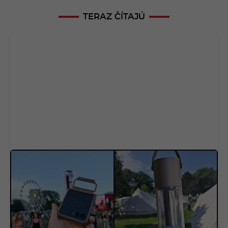
TERAZ ČÍTAJÚ
Na festival som si zobral 6 technologických
vychytávok. Dve z nich mi zachránili deň aj noc