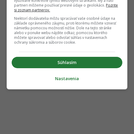
využívané konkrétne týmito webovými stránkami. My a naši
partneri môžeme používať presné údaje o geolokácii.
Pozrite
si zoznam partnerov.
Niektorí dodávatelia môžu spracúvať vaše osobné údaje na
základe oprávneného záujmu, proti ktorému môžete vzniesť
námietku pomocou možností nižšie. Dole na tejto stránke
alebo v ponuke webu nájdite odkaz, pomocou ktorého
môžete spravovať alebo odvolať súhlas v nastaveniach
ochrany súkromia a súborov cookie.
Súhlasím
Nastavenia