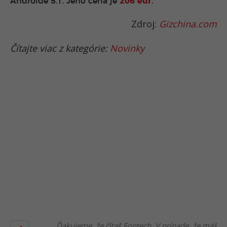
Androide 5.1. Jeho cena je
206 eur
.
Zdroj:
Gizchina.com
Čítajte viac z kategórie:
Novinky
Ďakujeme, že čítaš Fontech. V prípade, že máš