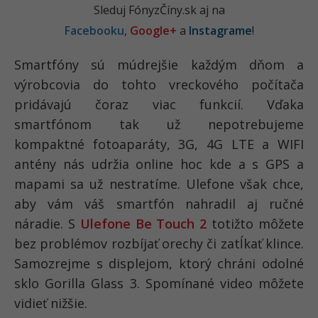
Sleduj FónyzČíny.sk aj na
Facebooku
,
Google+
a
Instagrame
!
Smartfóny sú múdrejšie každým dňom a
výrobcovia do tohto vreckového počítača
pridávajú čoraz viac funkcií. Vďaka
smartfónom tak už nepotrebujeme
kompaktné fotoaparáty, 3G, 4G LTE a WIFI
antény nás udržia online hoc kde a s GPS a
mapami sa už nestratíme. Ulefone však chce,
aby vám váš smartfón nahradil aj ručné
náradie. S
Ulefone Be Touch 2
totižto môžete
bez problémov rozbíjať orechy či zatĺkať klince.
Samozrejme s displejom, ktorý chráni odolné
sklo Gorilla Glass 3. Spomínané video môžete
vidieť nižšie.