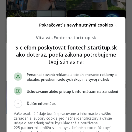
RECENZIA
Samsung
Vedci tomu nerozumejú.
vyrobil takmer najlepší
Jadro Zeme náhle
Pokračovať s nevyhnutnými cookies →
smartfón. Pokazil ho
zmenilo smer
však tým najdôležitejším
(RECENZIA)
Víta vás Fontech.startitup.sk
S cieľom poskytovať fontech.startitup.sk
ako doteraz, podľa zákona potrebujeme
tvoj súhlas na:
Personalizovaná reklama a obsah, meranie reklamy a
obsahu, prieskum cieľových skupín a vývoj služieb
Veľký prelom vo fyzike:
Záujem ľudí je
Vedci naučili teplo prúdiť
ohromujúci, tvrdí riaditeľ.
Uchovávanie alebo prístup k informáciám na zariadení
ako svetlo v optickom
Elektrická Kia valcuje
vlákne
konkurenciu v Európe
Ďalšie informácie
Vaše osobné údaje budú spracúvané a informácie z vášho
zariadenia (súbory cookie, jedinečné identifikátory a ďalšie
údaje o zariadení) môžu byť ukladané a používané
225 partnermi a môžu s nimi byť zdieľané alebo môžu byť