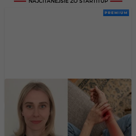
NAJČÍTANEJŠIE ZO STARTITUP
PREMIUM
Neurologička odporúča metódu 60-5-3-30:
Mravčenie v končatinách môže byť neškodnou
reakciou na tlak, ale aj varovným signálom