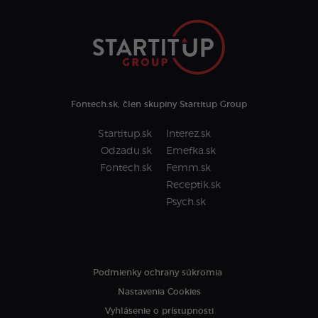
Fontech.sk, člen skupiny Startitup Group
Startitup.sk
Interez.sk
Odzadu.sk
Emefka.sk
Fontech.sk
Femm.sk
Receptik.sk
Psych.sk
Podmienky ochrany súkromia
Nastavenia Cookies
Vyhlásenie o prístupnosti