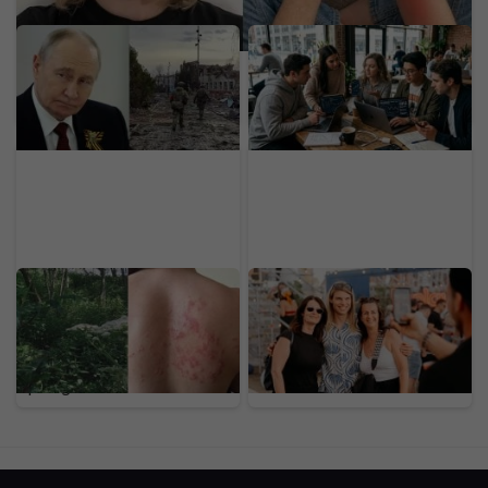
Putin chystá anexiu v
Dôchodok už v 20-ke:
ďalšej krajine. Štyri štáty
Generácia Z odmieta
NATO varujú pred
drieť do staroby, zavádza
hrozbou pre Európu
nový trend
Na Slovensku sa šíri
Nájdeš sa na našich
nebezpečný gigant z
fotkách? Toto je
Kaukazu: Pozor na
LOVESTREAM deň druhý
rastlinu, ktorej dotyk
očami našej redakcie
spôsobuje bolestivé
(FOTOGALÉRIA)
pľuzgiere