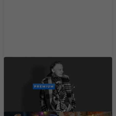
Zomrel svetoznámy hudobný velikán. Stál za
legendárnymi hitmi Madonny, U2 či Brintey
Spears
PREMIUM