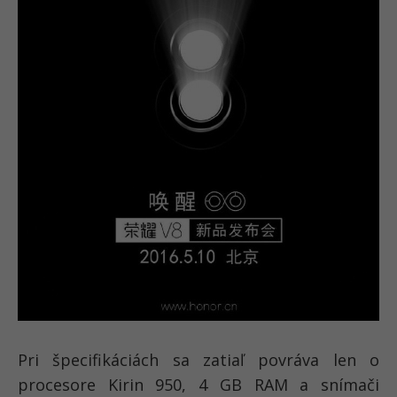
Pri špecifikáciách sa zatiaľ povráva len o
procesore Kirin 950, 4 GB RAM a snímači