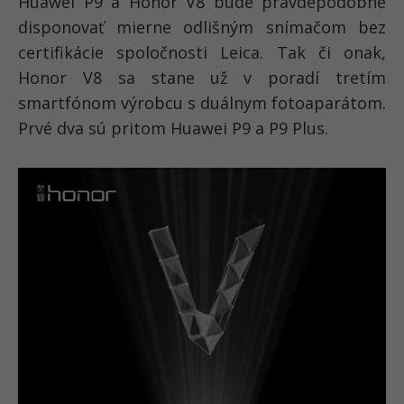
Huawei P9 a Honor V8 bude pravdepodobne
disponovať mierne odlišným snímačom bez
certifikácie spoločnosti Leica. Tak či onak,
Honor V8 sa stane už v poradí tretím
smartfónom výrobcu s duálnym fotoaparátom.
Prvé dva sú pritom Huawei P9 a P9 Plus.