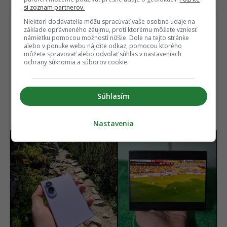
si zoznam partnerov.
Niektorí dodávatelia môžu spracúvať vaše osobné údaje na
základe oprávneného záujmu, proti ktorému môžete vzniesť
námietku pomocou možností nižšie. Dole na tejto stránke
alebo v ponuke webu nájdite odkaz, pomocou ktorého
môžete spravovať alebo odvolať súhlas v nastaveniach
ochrany súkromia a súborov cookie.
Súhlasím
Nastavenia
Samsung vyrobil takmer najlepší
RECENZIA
smartfón. Pokazil ho však tým najdôležitejším
(RECENZIA)