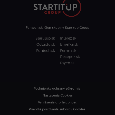
Fontech.sk, člen skupiny Startitup Group
Startitup.sk
Interez.sk
Odzadu.sk
Emefka.sk
Fontech.sk
Femm.sk
Receptik.sk
Psych.sk
Podmienky ochrany súkromia
Nastavenia Cookies
Vyhlásenie o prístupnosti
Pravidlá používania súborov Cookies