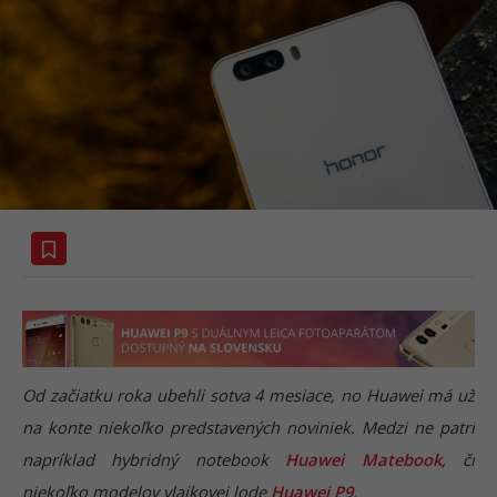
Od začiatku roka ubehli sotva 4 mesiace, no Huawei má už
na konte niekoľko predstavených noviniek. Medzi ne patrí
napríklad hybridný notebook
Huawei Matebook
, či
niekoľko modelov vlajkovej lode
Huawei P9
.