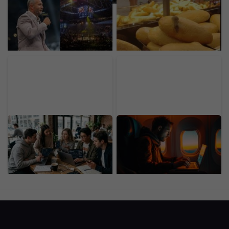
Ondřej Novotný z
Na bochníku chleba sa
Oktagonu. Za McGregora
objavila myš. Fotka z
by dal aj 50 miliónov eur,
predajne známeho
organizáciu by predal za
reťazca obletela internet
astronomickú sumu
Dôchodok už v 20-ke:
Lietanie ti na celé dni
Generácia Z odmieta
ochromí myseľ aj
drieť do staroby, zavádza
trávenie. Dve veci
nový trend
rozhodnú o tom, ako
veľmi ťa cesta zomelie