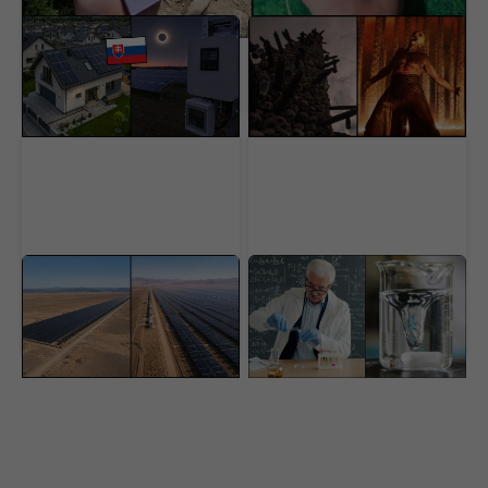
Zatmenie Slnka oberie
Nedocenený klenot
európsku fotovoltiku až
práve dorazil online aj s
o 9,7 GW výkonu. Koľko
dabingom. Na jednom
stratia Slováci?
mieste sú všetky filmy
Čína buduje obrovský
Energetický svet je na
„solárny múr“.
nohách. Američania
Megaprojekt má zastaviť
vyrobili vodík za
ekologickú pohromu
rekordne nízku cenu