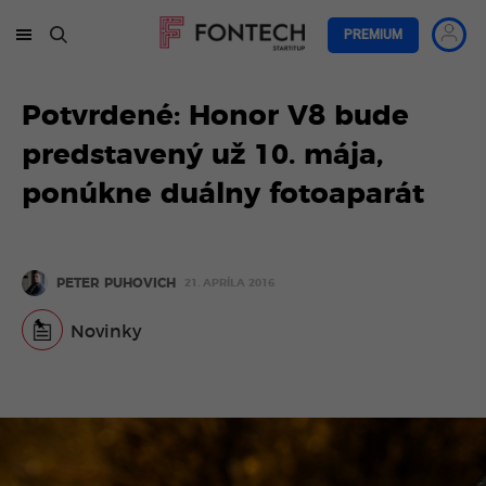
PREMIUM
Potvrdené: Honor V8 bude
predstavený už 10. mája,
ponúkne duálny fotoaparát
PETER PUHOVICH
21. APRÍLA 2016
Novinky