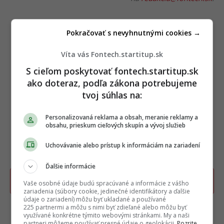
Pokračovať s nevyhnutnými cookies →
Víta vás Fontech.startitup.sk
S cieľom poskytovať fontech.startitup.sk
ako doteraz, podľa zákona potrebujeme
tvoj súhlas na:
Personalizovaná reklama a obsah, meranie reklamy a
obsahu, prieskum cieľových skupín a vývoj služieb
Uchovávanie alebo prístup k informáciám na zariadení
Ďalšie informácie
Poslať TIP redakcii na článok
Vaše osobné údaje budú spracúvané a informácie z vášho
zariadenia (súbory cookie, jedinečné identifikátory a ďalšie
údaje o zariadení) môžu byť ukladané a používané
225 partnermi a môžu s nimi byť zdieľané alebo môžu byť
využívané konkrétne týmito webovými stránkami. My a naši
TERAZ ČÍTAJÚ
partneri môžeme používať presné údaje o geolokácii.
Pozrite