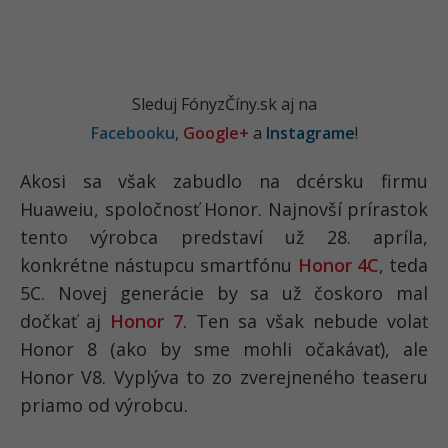
Sleduj FónyzČíny.sk aj na
Facebooku
,
Google+
a
Instagrame
!
Akosi sa však zabudlo na dcérsku firmu
Huaweiu, spoločnosť Honor. Najnovší prírastok
tento výrobca predstaví už 28. apríla,
konkrétne nástupcu smartfónu
Honor 4C
, teda
5C. Novej generácie by sa už čoskoro mal
dočkať aj
Honor 7
. Ten sa však nebude volať
Honor 8 (ako by sme mohli očakávať), ale
Honor V8. Vyplýva to zo zverejneného teaseru
priamo od výrobcu.