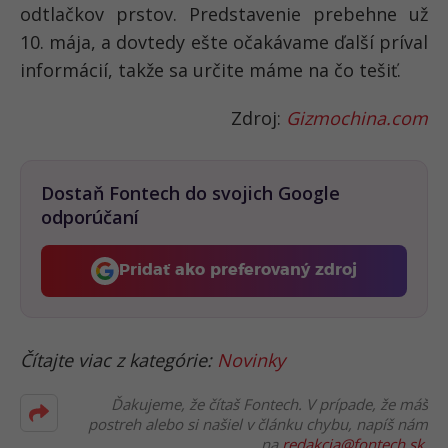
odtlačkov prstov. Predstavenie prebehne už
10. mája, a dovtedy ešte očakávame ďalší príval
informácií, takže sa určite máme na čo tešiť.
Zdroj:
Gizmochina.com
Dostaň Fontech do svojich Google
odporúčaní
Pridať ako preferovaný zdroj
Fontech, odkaz sa otvorí 
Čítajte viac z kategórie:
Novinky
Ďakujeme, že čítaš Fontech. V prípade, že máš
postreh alebo si našiel v článku chybu, napíš nám
na
redakcia@fontech.sk
.