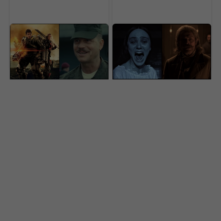
Výsmech divákom.
Na Netflix dorazila
Netflix pridal do ponuky
geniálna novinka aj s
geniálne filmy, pozrie si
dabingom. Má aj
ich málokto
slovenský rukopis