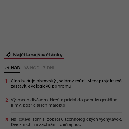
Najčítanejšie články
24 HOD
48 HOD
7 DNÍ
Čína buduje obrovský „solárny múr“. Megaprojekt má
zastaviť ekologickú pohromu
Výsmech divákom. Netflix pridal do ponuky geniálne
filmy, pozrie si ich málokto
Na festival som si zobral 6 technologických vychytávok.
Dve z nich mi zachránili deň aj noc