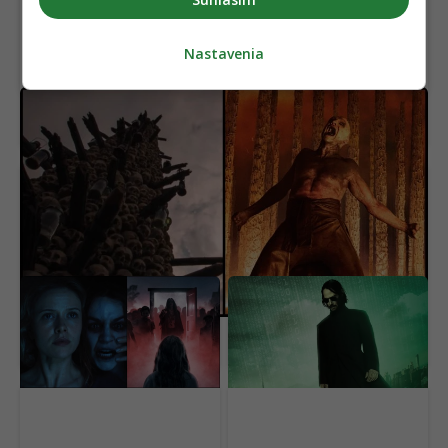
Nastavenia
Nedocenený klenot práve dorazil online aj s
dabingom. Na jednom mieste sú všetky filmy
Horor, ktorý desil celú
OFICIÁLNE: Matrix
generáciu, je späť. Nový
dostane nový film,
film ukazuje čistú hrôzu
hlavná hviezda sa
(VIDEO)
vyjadrila jasne