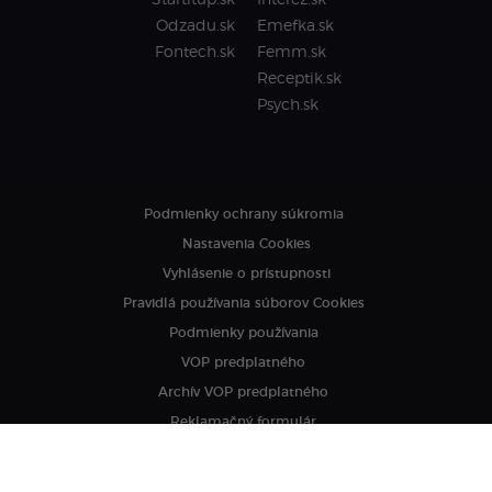
Startitup.sk
Interez.sk
Odzadu.sk
Emefka.sk
Fontech.sk
Femm.sk
Receptik.sk
Psych.sk
Podmienky ochrany súkromia
Nastavenia Cookies
Vyhlásenie o prístupnosti
Pravidlá používania súborov Cookies
Podmienky používania
VOP predplatného
Archív VOP predplatného
Reklamačný formulár
VOP reklamných služieb