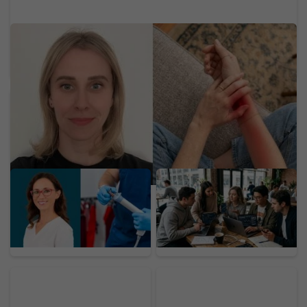
Neurologička odporúča metódu 60-5-3-30:
Mravčenie v končatinách môže byť neškodnou
reakciou na tlak, ale aj varovným signálom
Lekárka prezrádza: Tieto
Dôchodok už v 20-ke:
vyšetrenia by si vo veku
Generácia Z odmieta
30, 40, 50 a 60 rokoch
drieť do staroby, zavádza
mal absolvovať, dokážu
nový trend
odhaliť zákerné
ochorenia