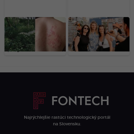
Na Slovensku sa šíri
Nájdeš sa na našich
nebezpečný gigant z
fotkách? Toto je
Kaukazu: Pozor na
LOVESTREAM deň druhý
rastlinu, ktorej dotyk
očami našej redakcie
spôsobuje bolestivé
(FOTOGALÉRIA)
pľuzgiere
Najrýchlejšie rastúci technologický portál
na Slovensku.