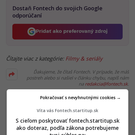
Dostaň Fontech do svojich Google
odporúčaní
Pridať ako preferovaný zdroj
Fontech, odkaz sa otvorí 
Čítajte viac z kategórie:
Filmy & seriály
Ďakujeme, že čítaš Fontech. V prípade, že máš
postreh alebo si našiel v článku chybu, napíš nám
na
redakcia@fontech.sk
.
Pokračovať s nevyhnutnými cookies →
Víta vás Fontech.startitup.sk
S cieľom poskytovať fontech.startitup.sk
ako doteraz, podľa zákona potrebujeme