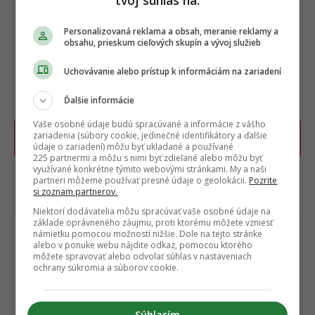
tvoj súhlas na:
Personalizovaná reklama a obsah, meranie reklamy a
obsahu, prieskum cieľových skupín a vývoj služieb
Uchovávanie alebo prístup k informáciám na zariadení
Ďalšie informácie
Vaše osobné údaje budú spracúvané a informácie z vášho
zariadenia (súbory cookie, jedinečné identifikátory a ďalšie
Poslať TIP redakcii na článok
údaje o zariadení) môžu byť ukladané a používané
225 partnermi a môžu s nimi byť zdieľané alebo môžu byť
využívané konkrétne týmito webovými stránkami. My a naši
partneri môžeme používať presné údaje o geolokácii.
Pozrite
si zoznam partnerov.
TERAZ ČÍTAJÚ
Niektorí dodávatelia môžu spracúvať vaše osobné údaje na
základe oprávneného záujmu, proti ktorému môžete vzniesť
námietku pomocou možností nižšie. Dole na tejto stránke
alebo v ponuke webu nájdite odkaz, pomocou ktorého
môžete spravovať alebo odvolať súhlas v nastaveniach
ochrany súkromia a súborov cookie.
Súhlasím