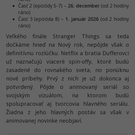
Časť 2 (epizódy 5-7) –
26. december
(od 2 hodiny
ráno)
Časť 3 (epizóda 8) –
1. január 2026
(od 2 hodiny
ráno)
Veľkého finále Stranger Things sa teda
dočkáme hneď na Nový rok, nepôjde však o
definitívnu rozlúčku. Netflix a bratia Dufferovci
už naznačujú viaceré spin-offy, ktoré budú
zasadené do rovnakého sveta, no ponúknu
nové príbehy. Prvý z nich je už dokonca aj
potvrdený. Pôjde o animovaný seriál so
svojským vizuálom, na ktorom budú
spolupracovať aj tvorcovia hlavného seriálu.
Žiadna z jeho hlavných postáv sa však v
animovanej novinke neobjaví.