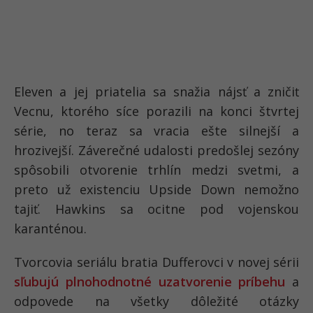
Eleven a jej priatelia sa snažia nájsť a zničiť
Vecnu, ktorého síce porazili na konci štvrtej
série, no teraz sa vracia ešte silnejší a
hrozivejší. Záverečné udalosti predošlej sezóny
spôsobili otvorenie trhlín medzi svetmi, a
preto už existenciu Upside Down nemožno
tajiť. Hawkins sa ocitne pod vojenskou
karanténou.
Tvorcovia seriálu bratia Dufferovci v novej sérii
sľubujú plnohodnotné uzatvorenie príbehu
a
odpovede na všetky dôležité otázky