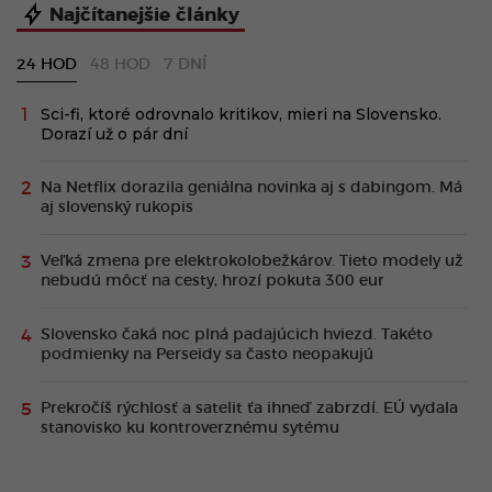
Najčítanejšie články
24 HOD
48 HOD
7 DNÍ
Sci-fi, ktoré odrovnalo kritikov, mieri na Slovensko.
Dorazí už o pár dní
Na Netflix dorazila geniálna novinka aj s dabingom. Má
aj slovenský rukopis
Veľká zmena pre elektrokolobežkárov. Tieto modely už
nebudú môcť na cesty, hrozí pokuta 300 eur
Slovensko čaká noc plná padajúcich hviezd. Takéto
podmienky na Perseidy sa často neopakujú
Prekročíš rýchlosť a satelit ťa ihneď zabrzdí. EÚ vydala
stanovisko ku kontroverznému sytému