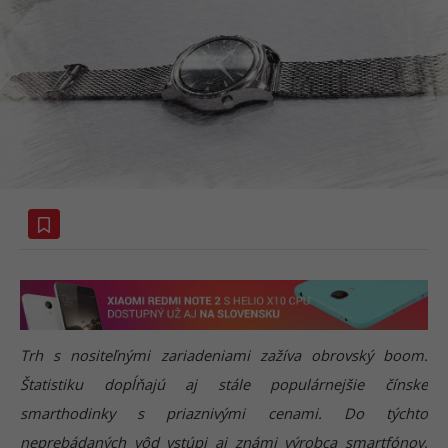
Trh s nositeľnými zariadeniami zažíva obrovský boom.
Štatistiku dopĺňajú aj stále populárnejšie čínske
smarthodinky s priaznivými cenami. Do týchto
neprebádaných vôd vstúpi aj známi výrobca smartfónov,