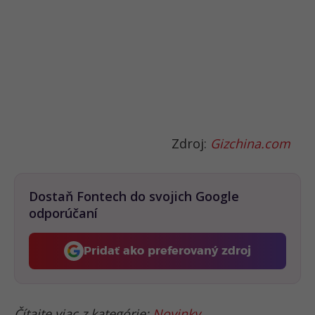
Zdroj:
Gizchina.com
Dostaň Fontech do svojich Google
odporúčaní
Pridať ako preferovaný zdroj
Fontech, odkaz sa otvorí 
Čítajte viac z kategórie:
Novinky