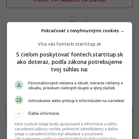
Poslať TIP redakcii na článok
TERAZ ČÍTAJÚ
Pokračovať s nevyhnutnými cookies →
Víta vás Fontech.startitup.sk
S cieľom poskytovať fontech.startitup.sk
ako doteraz, podľa zákona potrebujeme
tvoj súhlas na:
Personalizovaná reklama a obsah, meranie reklamy a
obsahu, prieskum cieľových skupín a vývoj služieb
Uchovávanie alebo prístup k informáciám na zariadení
Ötzi prekvapil vedeckú obec. Na tele 5 300
Ďalšie informácie
rokov starého muža objavili život
Vaše osobné údaje budú spracúvané a informácie z vášho
zariadenia (súbory cookie, jedinečné identifikátory a ďalšie
údaje o zariadení) môžu byť ukladané a používané
225 partnermi a môžu s nimi byť zdieľané alebo môžu byť