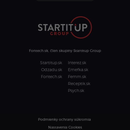
Fontech.sk, člen skupiny Startitup Group
Startitup.sk
Interez.sk
Odzadu.sk
Emefka.sk
Fontech.sk
Femm.sk
Receptik.sk
Psych.sk
Podmienky ochrany súkromia
Nastavenia Cookies