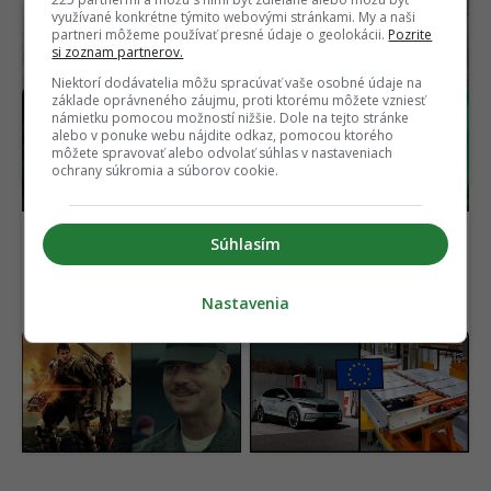
využívané konkrétne týmito webovými stránkami. My a naši
partneri môžeme používať presné údaje o geolokácii.
Pozrite
si zoznam partnerov.
Niektorí dodávatelia môžu spracúvať vaše osobné údaje na
základe oprávneného záujmu, proti ktorému môžete vzniesť
Horor, ktorý desil celú
OFICIÁLNE: Matrix
námietku pomocou možností nižšie. Dole na tejto stránke
generáciu, je späť. Nový
dostane nový film,
alebo v ponuke webu nájdite odkaz, pomocou ktorého
film ukazuje čistú hrôzu
hlavná hviezda sa
môžete spravovať alebo odvolať súhlas v nastaveniach
(VIDEO)
vyjadrila jasne
ochrany súkromia a súborov cookie.
Súhlasím
Nastavenia
Výsmech divákom.
Európska únia chce
Netflix pridal do ponuky
zrušiť šedú zónu
geniálne filmy, pozrie si
elektromobilov. Prísne
ich málokto
nariadenie začne platiť
už tento rok