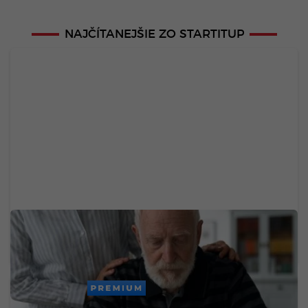
NAJČÍTANEJŠIE ZO STARTITUP
Chceš sa vyhnúť demencii v starobe? Zmenou
troch návykov medzi 45. a 65. rokom získaš vyše
dekádu zdravého života
PREMIUM