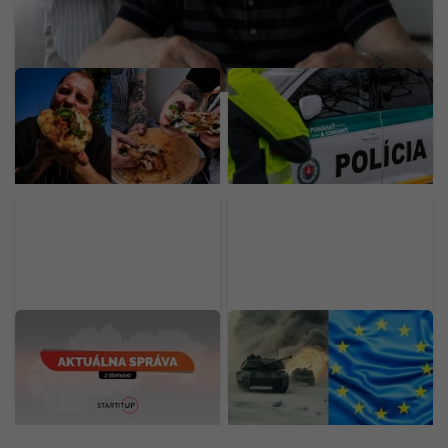
Mladý Ukrajinec otvoril v
Polícia vypátrala oboch
Bratislave nový street
17-ročných mladíkov. Sú
food za 30-tisíc eur. Prax
podozriví z útoku na
získal v michelinských
taxikára
reštauráciách
MIMORIADNE: Požiar v
Rusko pripravuje útok na
Slovnafte pod kontrolou,
Európu a NATO, tvrdí
príčina sa bude
tajná služba. Pri sabotáži
vyšetrovať
má zneužiť cudziu vlajku