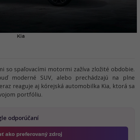
Kia
i so spaľovacími motormi zažíva zložité obdobie.
ú buď moderné SUV, alebo prechádzajú na plne
eraz reaguje aj kórejská automobilka Kia, ktorá sa
vojom portfóliu.
gle odporúčaní
ať ako preferovaný zdroj
Fontech, odkaz sa otvorí v novom okne