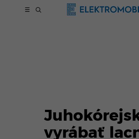
Juhokórejs
vyrábať lac