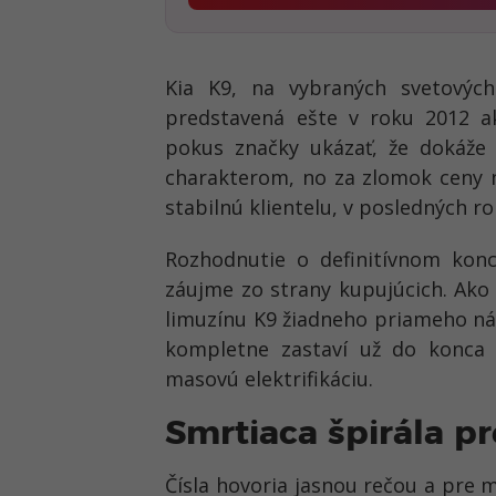
Kia K9, na vybraných svetovýc
predstavená ešte v roku 2012 a
pokus značky ukázať, že dokáže 
charakterom, no za zlomok ceny n
stabilnú klientelu, v posledných r
Rozhodnutie o definitívnom kon
záujme zo strany kupujúcich. Ak
limuzínu K9 žiadneho priameho ná
kompletne zastaví už do konca 
masovú elektrifikáciu.
Smrtiaca špirála p
Čísla hovoria jasnou rečou a pre 