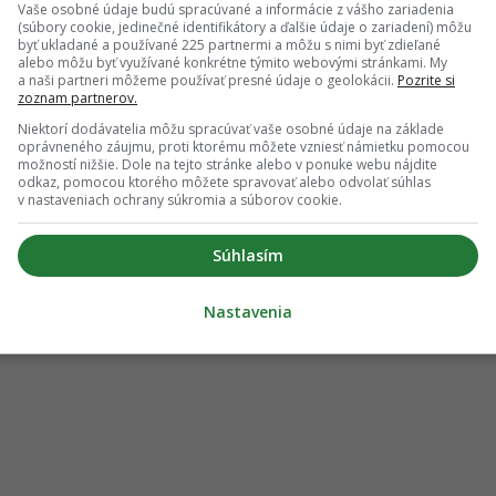
Vaše osobné údaje budú spracúvané a informácie z vášho zariadenia
EV3, štýlový fastback EV4 či rodinné SUV EV5.
(súbory cookie, jedinečné identifikátory a ďalšie údaje o zariadení) môžu
byť ukladané a používané 225 partnermi a môžu s nimi byť zdieľané
alebo môžu byť využívané konkrétne týmito webovými stránkami. My
a naši partneri môžeme používať presné údaje o geolokácii.
Pozrite si
zoznam partnerov.
Niektorí dodávatelia môžu spracúvať vaše osobné údaje na základe
oprávneného záujmu, proti ktorému môžete vzniesť námietku pomocou
možností nižšie. Dole na tejto stránke alebo v ponuke webu nájdite
odkaz, pomocou ktorého môžete spravovať alebo odvolať súhlas
v nastaveniach ochrany súkromia a súborov cookie.
Súhlasím
Nastavenia