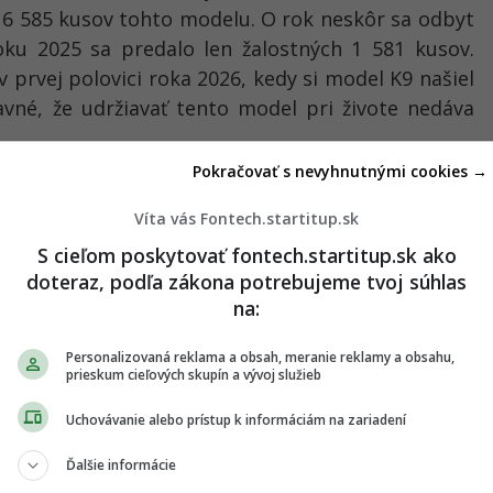
 6 585 kusov tohto modelu. O rok neskôr sa odbyt
oku 2025 sa predalo len žalostných 1 581 kusov.
v prvej polovici roka 2026, kedy si model K9 našiel
avné, že udržiavať tento model pri živote nedáva
Pokračovať s nevyhnutnými cookies →
ali sesterské modely ako Genesis G80, luxusný
y Hyundai Grandeur. Zavážil aj fakt, že Kia pre
Víta vás Fontech.startitup.sk
efektívny hybridný pohon, ktorý by dokázal
S cieľom poskytovať fontech.startitup.sk ako
m a znížiť spotrebu paliva.
doteraz, podľa zákona potrebujeme tvoj súhlas
na:
ostupným elektromobilom
Personalizovaná reklama a obsah, meranie reklamy a obsahu,
prieskum cieľových skupín a vývoj služieb
končení výroby vlajkového sedanu investuje Kia do
voja nových, cenovo dostupnejších elektromobilov.
Uchovávanie alebo prístup k informáciám na zariadení
ky je mať do roku 2030 v ponuke až 14 plne
Ďalšie informácie
v majú tvoriť najmä menšie a lacnejšie modely ako