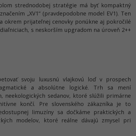
olom strednodobej stratégie má byť kompaktný
označením „XV1“ (pravdepodobne model EV1). Ten
 a okrem prijateľnej cenovky ponúkne aj pokročilé
diaľniciach, s neskorším upgradom na úroveň 2++
etovať svoju luxusnú vlajkovú loď v prospech
pragmatické a absolútne logické. Trh sa mení
 neekologických sedanov, ktoré slúžili primárne
nitívne končí. Pre slovenského zákazníka je to
edostupnej limuzíny sa dočkáme praktických a
ckých modelov, ktoré reálne dávajú zmysel pri