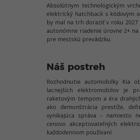
Absolútnym technologickým vrch
elektrický hatchback s kódovým 
by mal na trh doraziť v roku 2027
autonómne riadenie úrovne 2+ na 
pre mestskú prevádzku.
Náš postreh
Rozhodnutie automobilky Kia ob
lacnejších elektromobilov je 
raketovým tempom a éra drahých,
ako demonštrácia prestíže, defi
vynikajúca správa – namiesto n
cenovo akceptovateľných elektri
každodennom používaní.