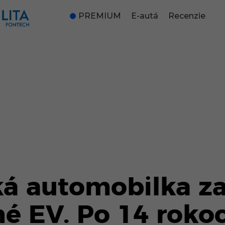
PREMIUM
E-autá
Recenzie
ká automobilka z
né EV. Po 14 roko