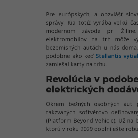
Pre európskych, a obzvlášť slov
správy. Kia totiž vyrába veľkú č
modernom závode pri Žiline.
elektromobilov na trh môže v
bezemisných autách u nás doma. 
podobne ako keď
Stellantis vyt
zamiešal karty na trhu.
Revolúcia v podobe
elektrických dodá
Okrem bežných osobných áut pl
takzvaných softvérovo definova
(Platform Beyond Vehicle). Už na 
ktorú v roku 2029 doplní ešte rob