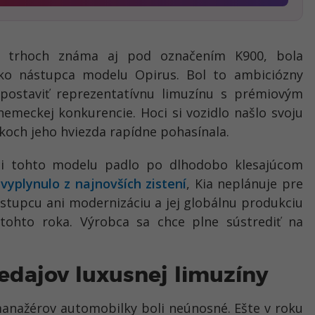
h trhoch známa aj pod označením K900, bola
ko nástupca modelu Opirus. Bol to ambiciózny
postaviť reprezentatívnu limuzínu s prémiovým
emeckej konkurencie. Hoci si vozidlo našlo svoju
okoch jeho hviezda rapídne pohasínala.
ci tohto modelu padlo po dlhodobo klesajúcom
o
vyplynulo z najnovších zistení
, Kia neplánuje pre
stupcu ani modernizáciu a jej globálnu produkciu
tohto roka. Výrobca sa chce plne sústrediť na
redajov luxusnej limuzíny
manažérov automobilky boli neúnosné. Ešte v roku