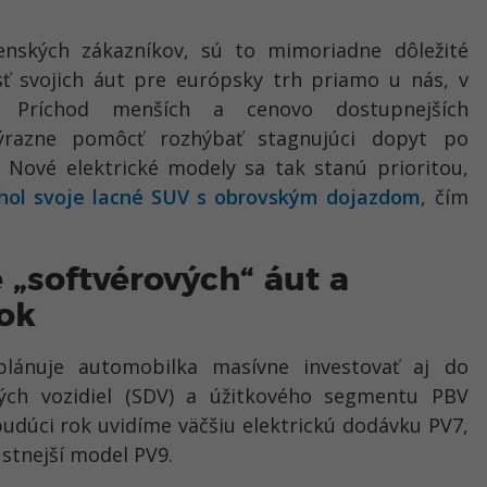
enských zákazníkov, sú to mimoriadne dôležité
asť svojich áut pre európsky trh priamo u nás, v
 Príchod menších a cenovo dostupnejších
ýrazne pomôcť rozhýbať stagnujúci dopyt po
Nové elektrické modely sa tak stanú prioritou,
iahol svoje lacné SUV s obrovským dojazdom
, čím
 „softvérových“ áut a
vok
ánuje automobilka masívne investovať aj do
ných vozidiel (SDV) a úžitkového segmentu PBV
budúci rok uvidíme väčšiu elektrickú dodávku PV7,
ustnejší model PV9.