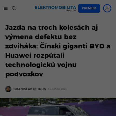
PREMIUM
Jazda na troch kolesách aj
výmena defektu bez
zdviháka: Čínski giganti BYD a
Huawei rozpútali
technologickú vojnu
podvozkov
BRANISLAV PETRUS
15. MÁJA 2026