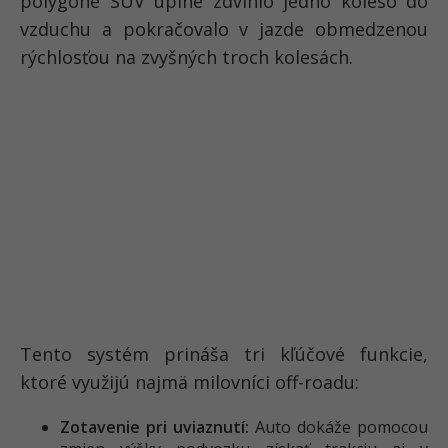
polygóne SUV úplne zdvihlo jedno koleso do
vzduchu a pokračovalo v jazde obmedzenou
rýchlosťou na zvyšných troch kolesách.
Tento systém prináša tri kľúčové funkcie,
ktoré využijú najmä milovníci off-roadu:
Zotavenie pri uviaznutí:
Auto dokáže pomocou