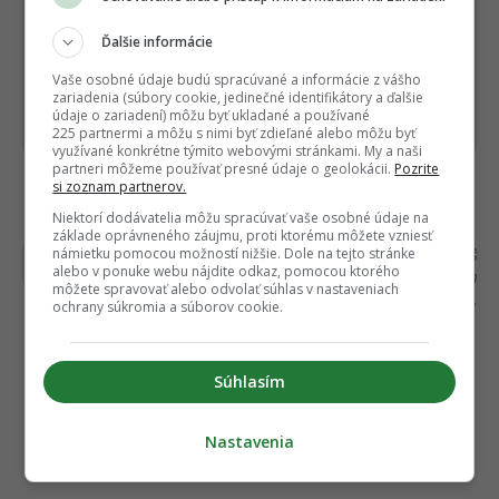
Dostaň Fontech do svojich Google
Ďalšie informácie
odporúčaní
Vaše osobné údaje budú spracúvané a informácie z vášho
zariadenia (súbory cookie, jedinečné identifikátory a ďalšie
Pridať ako preferovaný zdroj
Fontech, odkaz sa otvorí 
údaje o zariadení) môžu byť ukladané a používané
225 partnermi a môžu s nimi byť zdieľané alebo môžu byť
využívané konkrétne týmito webovými stránkami. My a naši
partneri môžeme používať presné údaje o geolokácii.
Pozrite
si zoznam partnerov.
Čítajte viac z kategórie:
Tech
Niektorí dodávatelia môžu spracúvať vaše osobné údaje na
základe oprávneného záujmu, proti ktorému môžete vzniesť
Ďakujeme, že čítaš Fontech. V prípade, že máš
námietku pomocou možností nižšie. Dole na tejto stránke
alebo v ponuke webu nájdite odkaz, pomocou ktorého
postreh alebo si našiel v článku chybu, napíš nám
môžete spravovať alebo odvolať súhlas v nastaveniach
na
redakcia@fontech.sk
.
ochrany súkromia a súborov cookie.
Súhlasím
Nastavenia