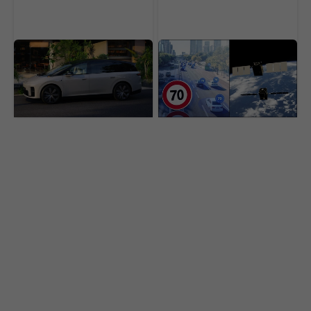
Slávna čínska
Prekročíš rýchlosť a
automobilka a bojuje o
satelit ťa ihneď zabrzdí.
zákazníkov. Predaje
EÚ vydala stanovisko ku
chce zvýšiť rapídnym
kontroverznému sytému
znižovaním ceny