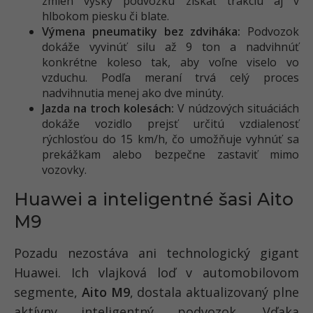
zmien výšky podvozku získať trakciu aj v
hlbokom piesku či blate.
Výmena pneumatiky bez zdviháka:
Podvozok
dokáže vyvinúť silu až 9 ton a nadvihnúť
konkrétne koleso tak, aby voľne viselo vo
vzduchu. Podľa meraní trvá celý proces
nadvihnutia menej ako dve minúty.
Jazda na troch kolesách:
V núdzových situáciách
dokáže vozidlo prejsť určitú vzdialenosť
rýchlosťou do 15 km/h, čo umožňuje vyhnúť sa
prekážkam alebo bezpečne zastaviť mimo
vozovky.
Huawei a inteligentné šasi Aito
M9
Pozadu nezostáva ani technologický gigant
Huawei. Ich vlajková loď v automobilovom
segmente,
Aito M9
, dostala aktualizovaný plne
aktívny inteligentný podvozok. Vďaka