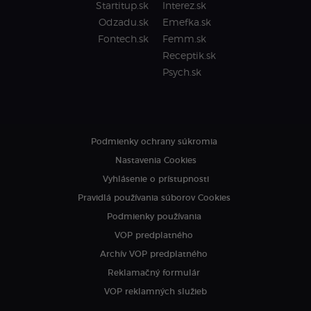
Startitup.sk
Interez.sk
Odzadu.sk
Emefka.sk
Fontech.sk
Femm.sk
Receptik.sk
Psych.sk
Podmienky ochrany súkromia
Nastavenia Cookies
Vyhlásenie o prístupnosti
Pravidlá používania súborov Cookies
Podmienky používania
VOP predplatného
Archív VOP predplatného
Reklamačný formulár
VOP reklamných služieb