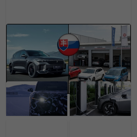
Čínske autá útočia na svoju najväčšiu slabinu.
Toto má byť riešenie, ako si získať Slovákov
Lucid nechtiac ukázal
BYD chystá batériu,
svoj najdôležitejší
ktorá zmení
elektromobil. Dostupné
elektromobily. Prvé kusy
SUV odhalilo aj svoju
dorazia rekordne rýchlo,
cenu
vieme kedy