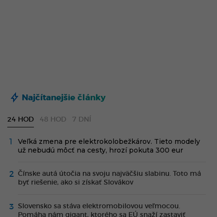
Najčítanejšie články
24 HOD
48 HOD
7 DNÍ
Veľká zmena pre elektrokolobežkárov. Tieto modely
už nebudú môcť na cesty, hrozí pokuta 300 eur
Čínske autá útočia na svoju najväčšiu slabinu. Toto má
byť riešenie, ako si získať Slovákov
Slovensko sa stáva elektromobilovou veľmocou.
Pomáha nám gigant, ktorého sa EÚ snaží zastaviť