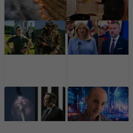
Za 20 dní dostaneš 3 000
Slováci si vybrali
eur. Slovenská armáda
najlepšieho prezidenta.
láka ľudí do záloh, stačí ti
Pre Fica aj Šimečku majú
základná škola
jasný odkaz (PRIESKUM)
Raketa SpaceX narazila
50-ročný uznávaný
do Mesiaca v rýchlosti
vizionár Harari varuje
takmer 9-tisíc km/h.
pred „najväčším
NASA okamžite reaguje
experimentom“ v
dejinách ľudstva