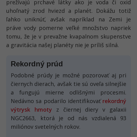
prežívajú prchavé látky ako je voda či oxid
uhoľnatý zrod hviezd a planét. Dokážu totiž
ľahko uniknúť, avšak napríklad na Zemi je
práve vody pomerne veľké množstvo napriek
tomu, že je v prevažne kvapalnom skupenstve
a gravitácia našej planéty nie je príliš silná.
Rekordný prúd
Podobné prúdy je možné pozorovať aj pri
čiernych dierach, avšak tie sú oveľa silnejšie
a fungujú mierne odlišnými procesmi.
Nedávno sa podarilo identifikovať
rekordný
výtrysk hmoty
z čiernej diery v galaxii
NGC2663, ktorá je od nás vzdialená 93
miliónov svetelných rokov.