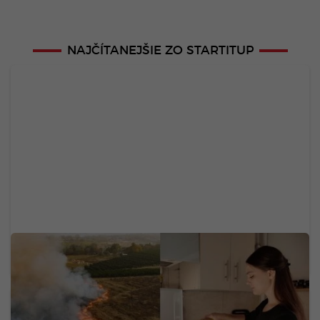
NAJČÍTANEJŠIE ZO STARTITUP
40 eur za 1 liter: Obľúbený elixír dlhovekosti
Slovákov zdražie. Expert radí, ako spoznať kvalitu