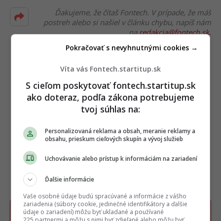
Ďakujeme, že čítaš Fontech. V prípade, že máš
postreh alebo si našiel v článku chybu, napíš nám
na
redakcia@fontech.sk
.
Pokračovať s nevyhnutnými cookies →
Víta vás Fontech.startitup.sk
S cieľom poskytovať fontech.startitup.sk
ako doteraz, podľa zákona potrebujeme
tvoj súhlas na:
Personalizovaná reklama a obsah, meranie reklamy a
obsahu, prieskum cieľových skupín a vývoj služieb
Uchovávanie alebo prístup k informáciám na zariadení
Ďalšie informácie
Vaše osobné údaje budú spracúvané a informácie z vášho
zariadenia (súbory cookie, jedinečné identifikátory a ďalšie
údaje o zariadení) môžu byť ukladané a používané
Poslať TIP redakcii na článok
225 partnermi a môžu s nimi byť zdieľané alebo môžu byť