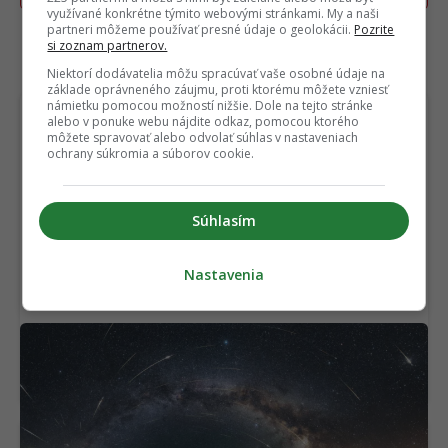
využívané konkrétne týmito webovými stránkami. My a naši
partneri môžeme používať presné údaje o geolokácii.
Pozrite
si zoznam partnerov.
TERAZ ČÍTAJÚ
Niektorí dodávatelia môžu spracúvať vaše osobné údaje na
základe oprávneného záujmu, proti ktorému môžete vzniesť
námietku pomocou možností nižšie. Dole na tejto stránke
alebo v ponuke webu nájdite odkaz, pomocou ktorého
môžete spravovať alebo odvolať súhlas v nastaveniach
ochrany súkromia a súborov cookie.
Súhlasím
Nastavenia
Slovensko čaká noc plná padajúcich hviezd.
Takéto podmienky na Perseidy sa často
neopakujú