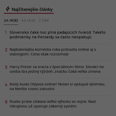
Najčítanejšie články
24 HOD
48 HOD
7 DNÍ
Slovensko čaká noc plná padajúcich hviezd. Takéto
podmienky na Perseidy sa často neopakujú
Najšialenejšia komédia roka pribudla online aj s
dabingom. Cena však rozosmeje
Harry Potter sa vracia v špeciálnom filme. Slováci ho
uvidia iba jediný týždeň, značku čaká veľká zmena
Kedy bude Odysea online? Nolan si vydupal výnimku,
na Netflix rovno zabudni
Rusko práve získava veľkú výhodu vo vojne. Nad
Ukrajinou už operuje zákerný systém