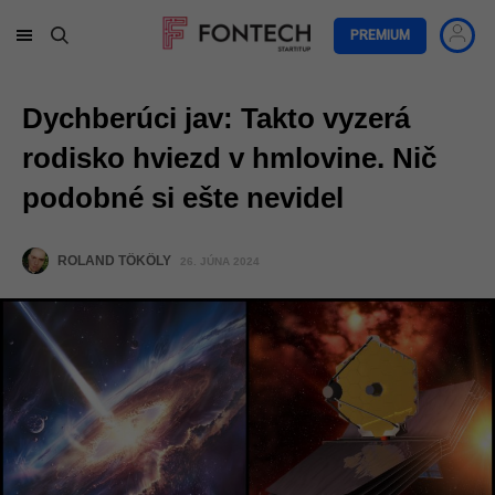
PREMIUM
Dychberúci jav: Takto vyzerá
rodisko hviezd v hmlovine. Nič
podobné si ešte nevidel
ROLAND TÖKÖLY
26. JÚNA 2024