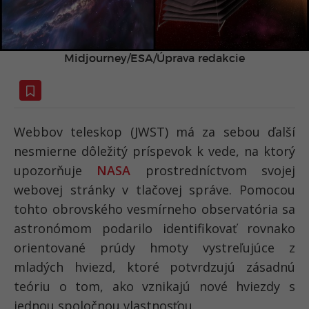
Midjourney/ESA/Úprava redakcie
Webbov teleskop (JWST) má za sebou ďalší
nesmierne dôležitý príspevok k vede, na ktorý
upozorňuje
NASA
prostredníctvom svojej
webovej stránky v tlačovej správe. Pomocou
tohto obrovského vesmírneho observatória sa
astronómom podarilo identifikovať rovnako
orientované prúdy hmoty vystreľujúce z
mladých hviezd, ktoré potvrdzujú zásadnú
teóriu o tom, ako vznikajú nové hviezdy s
jednou spoločnou vlastnosťou.