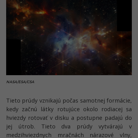
NASA/ESA/CSA
Tieto prúdy vznikajú počas samotnej formácie,
kedy začnú látky rotujúce okolo rodiacej sa
hviezdy rotovať v disku a postupne padajú do
jej útrob. Tieto dva prúdy vytvárajú v
medzihviezdnych mračnách nárazové vlny,