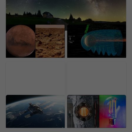
Takmer 20-ročný záber
Vedci nad Marsom
z Marsu opäť vyvoláva
objavili tajomné
rozruch. Ľudia nechcú
neviditeľné vlny, ktoré
uveriť tomu, čo vidia
ho pomaly ničia. Nedá sa
to zastaviť
Ľudia už na to nestačia.
Stačila im obyčajná
Umelá inteligencia
žiarovka. Vedci vytvorili
dostane veľkú
revolučný reaktor, ktorý
zodpovednosť vo
vyrieši problém
vesmíre
desaťročia