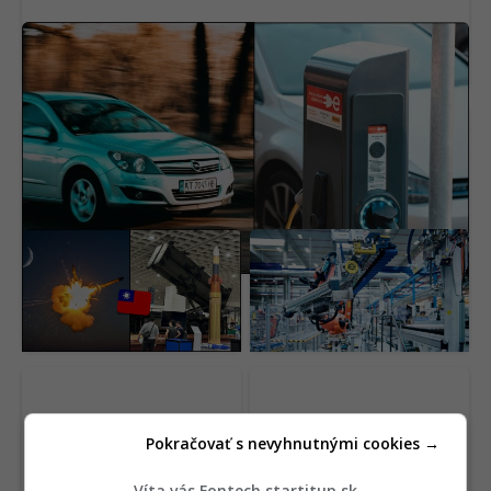
Kedy je výhodné vymeniť staré auto za
elektromobil? Veda má jasný výpočet
Taiwan ukázal zbrane
Čínske automobilky
pre „pekelnú zónu“.
získajú ešte väčší
Čínu by zničil armádou
náskok. Spustia výrobu
210 000 strojov
batérií, ktoré zmenia
celý trh
Pokračovať s nevyhnutnými cookies →
Víta vás Fontech.startitup.sk