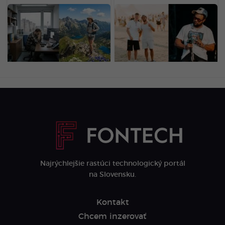
Desať tisíce eur si už
LOVESTREAM deň tretí:
nesporíš iba na
Zachytil ťa náš objektív?
dôchodok. Nový fond ti
Tím Startitup odfotil tie
môže zaplatiť mesiace
najlepšie momenty
bez práce
(FOTOGALÉRIA)
Najrýchlejšie rastúci technologický portál
na Slovensku.
Kontakt
Chcem inzerovať