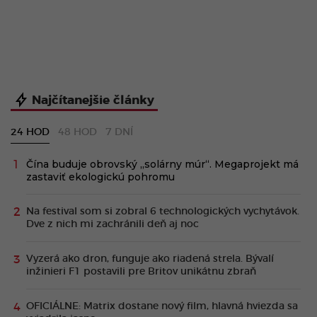
Najčítanejšie články
24 HOD
48 HOD
7 DNÍ
Čína buduje obrovský „solárny múr“. Megaprojekt má
zastaviť ekologickú pohromu
Na festival som si zobral 6 technologických vychytávok.
Dve z nich mi zachránili deň aj noc
Vyzerá ako dron, funguje ako riadená strela. Bývalí
inžinieri F1 postavili pre Britov unikátnu zbraň
OFICIÁLNE: Matrix dostane nový film, hlavná hviezda sa