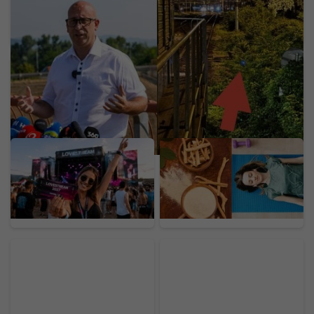
Slovák založil „Zomri“ zo železníc: Rážoviny už
videli 3,7 milióna ľudí. Admin prehovoril o tom, čo
sa skutočne deje na našich tratiach
LOVESTREAM hlási
Ašvaganda sľubuje úľavu
návrat v roku 2027:
od stresu, no skrýva
Lístky sú už v predaji.
riziká. Odborníci varujú
Vieme, koľko zaplatíš
pred poškodením orgánu
a hrozbou pre skupiny
ľudí