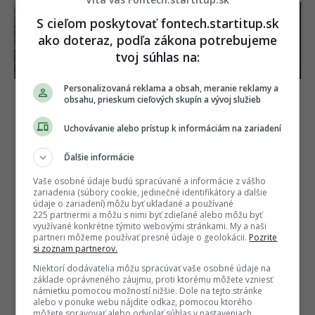
Stačilo mu len 6 dní.
Vyzerá ako dron, funguje
S cieľom poskytovať fontech.startitup.sk
Nový Spider-Man trhá
ako riadená strela. Bývalí
ako doteraz, podľa zákona potrebujeme
rekordy, v ceste mu stojí
inžinieri F1 postavili pre
už len jeden film
Britov unikátnu zbraň
tvoj súhlas na:
Personalizovaná reklama a obsah, meranie reklamy a
obsahu, prieskum cieľových skupín a vývoj služieb
Uchovávanie alebo prístup k informáciám na zariadení
Ďalšie informácie
Vaše osobné údaje budú spracúvané a informácie z vášho
zariadenia (súbory cookie, jedinečné identifikátory a ďalšie
údaje o zariadení) môžu byť ukladané a používané
225 partnermi a môžu s nimi byť zdieľané alebo môžu byť
využívané konkrétne týmito webovými stránkami. My a naši
partneri môžeme používať presné údaje o geolokácii.
Pozrite
si zoznam partnerov.
Niektorí dodávatelia môžu spracúvať vaše osobné údaje na
základe oprávneného záujmu, proti ktorému môžete vzniesť
námietku pomocou možností nižšie. Dole na tejto stránke
alebo v ponuke webu nájdite odkaz, pomocou ktorého
môžete spravovať alebo odvolať súhlas v nastaveniach