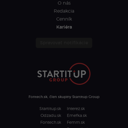
O nás
Redakcia
Cenník
Kariéra
Spravovať notifikácie
Fontech.sk, člen skupiny Startitup Group
Startitup.sk
Interez.sk
Odzadu.sk
Emefka.sk
Fontech.sk
Femm.sk