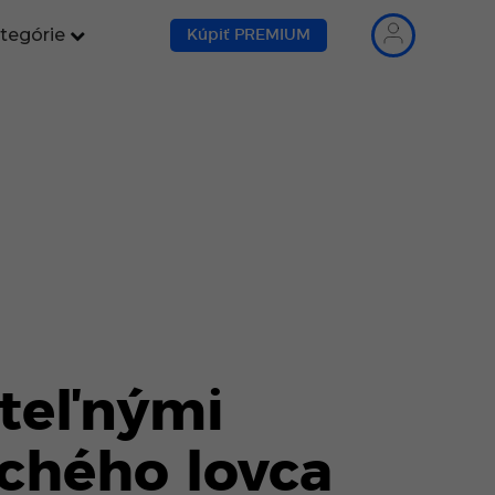
tegórie
Kúpiť PREMIUM
iteľnými
ichého lovca