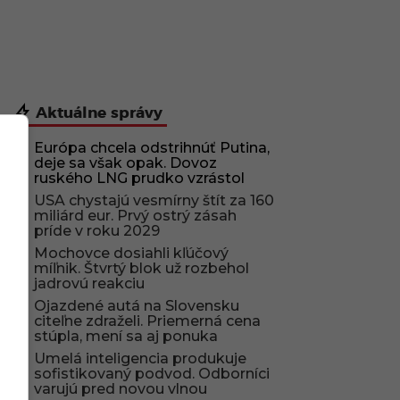
Aktuálne správy
Európa chcela odstrihnúť Putina,
deje sa však opak. Dovoz
ruského LNG prudko vzrástol
USA chystajú vesmírny štít za 160
miliárd eur. Prvý ostrý zásah
príde v roku 2029
Mochovce dosiahli kľúčový
míľnik. Štvrtý blok už rozbehol
jadrovú reakciu
Ojazdené autá na Slovensku
citeľne zdraželi. Priemerná cena
stúpla, mení sa aj ponuka
Umelá inteligencia produkuje
sofistikovaný podvod. Odborníci
varujú pred novou vlnou