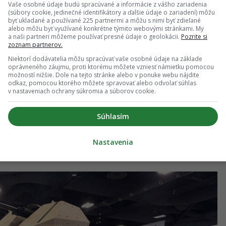
ov. Hlavné prvky prezentovaného balíka:
Vaše osobné údaje budú spracúvané a informácie z vášho zariadenia
(súbory cookie, jedinečné identifikátory a ďalšie údaje o zariadení) môžu
byť ukladané a používané 225 partnermi a môžu s nimi byť zdieľané
 Rafael Advanced Defense Systems, verzia Dual Remote
alebo môžu byť využívané konkrétne týmito webovými stránkami. My
a naši partneri môžeme používať presné údaje o geolokácii.
Pozrite si
s rôznymi typmi poháňaných zbraní vrátane kanónov,
zoznam partnerov.
ch rakiet
Niektorí dodávatelia môžu spracúvať vaše osobné údaje na základe
rostredníctvom kinetických zbraní a soft-kill schopností
oprávneného záujmu, proti ktorému môžete vzniesť námietku pomocou
ušenia
možností nižšie. Dole na tejto stránke alebo v ponuke webu nájdite
tické senzory v rámci SAMSON stanice
odkaz, pomocou ktorého môžete spravovať alebo odvolať súhlas
v nastaveniach ochrany súkromia a súborov cookie.
e prenos dát a situačné povedomie v reálnom čase
tém umožňuje súbežné použitie EW modulov a
Súhlasím
orom zabezpečiť flexibilitu pri rozhodovaní o
m prostriedkom.
Nastavenia