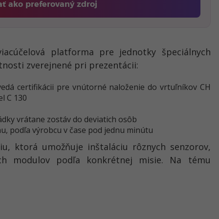
ať ako preferovaný zdroj
Fontech, odkaz sa otvorí v novom okne
iacúčelová platforma pre jednotky špeciálnych
tnosti zverejnené pri prezentácii:
vedá certifikácii pre vnútorné naloženie do vrtuľníkov CH
el C 130
dky vrátane zostáv do deviatich osôb
mu, podľa výrobcu v čase pod jednu minútu
u, ktorá umožňuje inštaláciu rôznych senzorov,
ch modulov podľa konkrétnej misie. Na tému