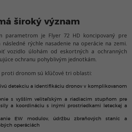
 má široký význam
 parametrom je Flyer 72 HD koncipovaný pre
 následné rýchle nasadenie na operácie na zemi.
iť vozidlo úlohám od eskortných a ochranných
ytujúce ochranu pohyblivým jednotkám.
proti dronom sú kľúčové tri oblasti:
livú detekciu a identifikáciu dronov v komplikovanom
nie s vyšším veliteľským a riadiacim stupňom pre
 sily a koordináciu s inými prostriedkami leteckej a
ájanie EW modulov, údržbu zbraňových staníc a
obých operáciách