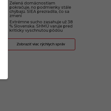
Zelená domácnostiam
pokračuje, no podmienky stále
chýbajú. SIEA prezradila, čo sa
zmení
Extrémne sucho zasahuje už 38
% Slovenska. SHMÚ varuje pred
kriticky vyschnutou pôdou
Zobraziť viac rýchlych správ