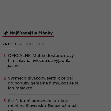
Najčítanejšie články
24 HOD
48 HOD
7 DNÍ
OFICIÁLNE: Matrix dostane nový
film, hlavná hviezda sa vyjadrila
jasne
Výsmech divákom. Netflix pridal
do ponuky geniálne filmy, pozrie si
ich málokto
Sci-fi, ktoré odrovnalo kritikov,
mieri na Slovensko. Dorazí už o pár
dní