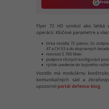
Prid
Flyer 72 HD vznikol ako ľahká v
operácií. Kľúčové parametre a vlas
šírka vozidla 72 palcov, čo zodpo
47 a CH 53 a do dopravných lietadi
nosnosť 5 700 libier
podpora rôznych konfigurácií posá
rýchle uvedenie do bojového reži
Vozidlo má modulárnu konštrukci
komunikačných sád a zbraňový
upozornil
portál defence-blog
.