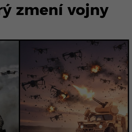
rý zmení vojny