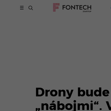
Drony bude
„nábojmi“. 