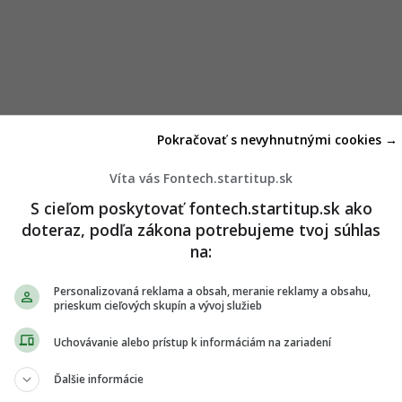
Pokračovať s nevyhnutnými cookies →
Víta vás Fontech.startitup.sk
S cieľom poskytovať fontech.startitup.sk ako
doteraz, podľa zákona potrebujeme tvoj súhlas
na:
Personalizovaná reklama a obsah, meranie reklamy a obsahu,
prieskum cieľových skupín a vývoj služieb
konfigurácia
Uchovávanie alebo prístup k informáciám na zariadení
Ďalšie informácie
ý s balíkom zameraným na detekciu, sledovanie a