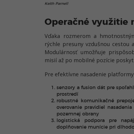
Keith Parnell
Operačné využitie
Vďaka rozmerom a hmotnostným
rýchle presuny vzdušnou cestou a
Modulárnosť umožňuje prispôsob
misií až po mobilné pozície posk
Pre efektívne nasadenie platformy 
senzory a fusion dát pre spoľah
prostredí
robustné komunikačné prepoje
overovanie pravidiel nasadenia
pozemnej obrany
logistická podpora pre nap
doplňovanie munície pri dlhod