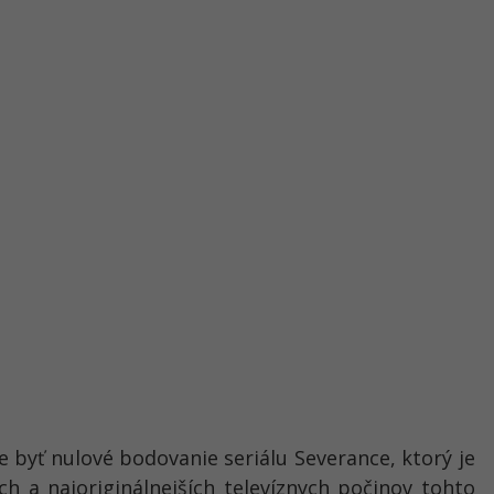
byť nulové bodovanie seriálu Severance, ktorý je
h a najoriginálnejších televíznych počinov tohto