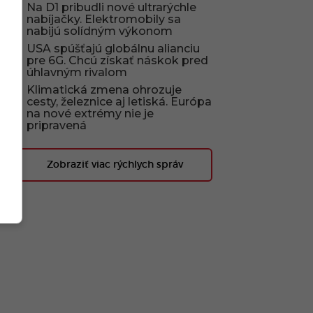
Na D1 pribudli nové ultrarýchle
nabíjačky. Elektromobily sa
nabijú solídným výkonom
USA spúšťajú globálnu alianciu
pre 6G. Chcú získať náskok pred
úhlavným rivalom
Klimatická zmena ohrozuje
cesty, železnice aj letiská. Európa
na nové extrémy nie je
pripravená
Zobraziť viac rýchlych správ