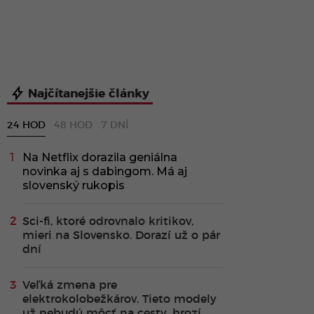
Najčítanejšie články
24 HOD
48 HOD
7 DNÍ
Na Netflix dorazila geniálna
novinka aj s dabingom. Má aj
slovenský rukopis
Sci-fi, ktoré odrovnalo kritikov,
mieri na Slovensko. Dorazí už o pár
dní
Veľká zmena pre
elektrokolobežkárov. Tieto modely
už nebudú môcť na cesty, hrozí