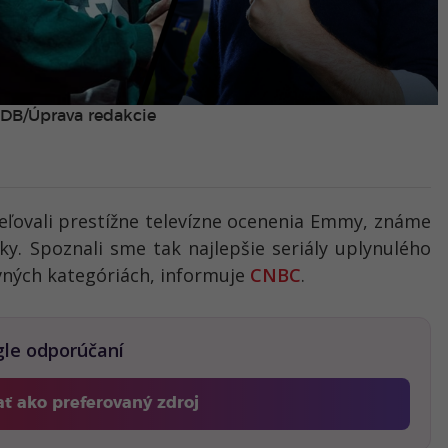
DB/Úprava redakcie
eľovali prestížne televízne ocenenia Emmy, známe
y. Spoznali sme tak najlepšie seriály uplynulého
avných kategóriách, informuje
CNBC
.
gle odporúčaní
ať ako preferovaný zdroj
Fontech, odkaz sa otvorí v novom okne