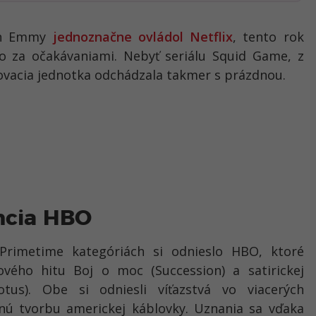
ien Emmy
jednoznačne ovládol Netflix
, tento rok
ko za očakávaniami. Nebyť seriálu Squid Game, z
ovacia jednotka odchádzala takmer s prázdnou.
ncia HBO
 Primetime kategóriách si odnieslo HBO, ktoré
vého hitu Boj o moc (Succession) a satirickej
otus). Obe si odniesli víťazstvá vo viacerých
itnú tvorbu americkej káblovky. Uznania sa vďaka