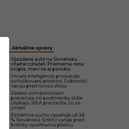
Aktuálne správy
Ojazdené autá na Slovensku
citeľne zdraželi. Priemerná cena
stúpla, mení sa aj ponuka
Umelá inteligencia produkuje
sofistikovaný podvod. Odborníci
varujú pred novou vlnou
Zelená domácnostiam
pokračuje, no podmienky stále
chýbajú. SIEA prezradila, čo sa
zmení
Extrémne sucho zasahuje už 38
% Slovenska. SHMÚ varuje pred
kriticky vyschnutou pôdou