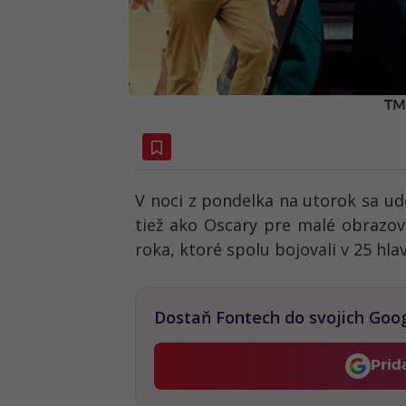
TM
V noci z pondelka na utorok sa ud
tiež ako Oscary pre malé obrazovk
roka, ktoré spolu bojovali v 25 hl
Dostaň Fontech do svojich Goo
Prid