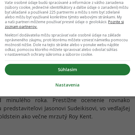
Vaše osobné údaje budú spracúvané a informácie z vášho zariadenia
(súbory cookie, jedinečné identifikátory a ďalšie údaje o zariadení) môžu
byť ukladané a používané 225 partnermi a môžu s nimi byť zdieľané
alebo môžu byť využívané konkrétne týmito webovými stránkami. My
a naši partneri môžeme používať presné údaje o geolokácii.
Pozrite si
zoznam partnerov.
Niektorí dodávatelia môžu spracúvať vaše osobné údaje na základe
oprávneného záujmu, proti ktorému môžete vzniesť námietku pomocou
i Disney a Apple, Netflix si z najsledovanejších
možností nižšie. Dole na tejto stránke alebo v ponuke webu nájdite
odkaz, pomocou ktorého môžete spravovať alebo odvolať súhlas
i víťazstvá. Dve z nich gigantovi zabezpečil jeho
v nastaveniach ochrany súkromia a súborov cookie.
 ktorý dominoval v kategóriách Najlepšia réžia a
kom seriáli. Posledné víťazstvo Netflixu priniesla
Súhlasím
edávno skončenom seriáli Ozark.
Nastavenia
diálny seriál Ted Lasso od Applu, ktorý dokázal
ed minulého roka. Prestížne ocenenie rovnako
predstaviteľovi Jasonovi Sudeikisovi, vo vedľajšej
Goldstein ako večne mrzutý Roy Kent.