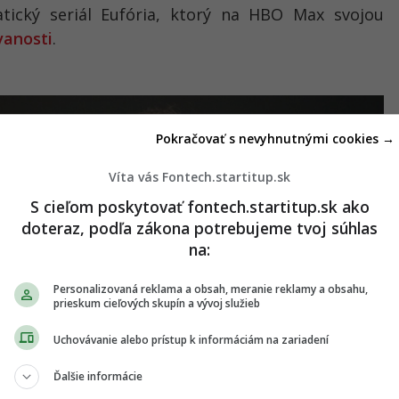
tický seriál Eufória, ktorý na HBO Max svojou
vanosti
.
Pokračovať s nevyhnutnými cookies →
Víta vás Fontech.startitup.sk
S cieľom poskytovať fontech.startitup.sk ako
doteraz, podľa zákona potrebujeme tvoj súhlas
na:
Personalizovaná reklama a obsah, meranie reklamy a obsahu,
prieskum cieľových skupín a vývoj služieb
Uchovávanie alebo prístup k informáciám na zariadení
Ďalšie informácie