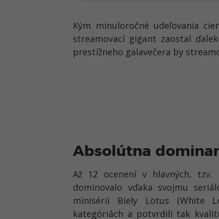
Kým minuloročné udeľovania c
streamovací gigant zaostal ďale
prestížneho galavečera by stream
Absolútna domina
Až 12 ocenení v hlavných, tzv.
dominovalo vďaka svojmu seriálo
minisérii Biely Lotus (White L
kategóriách a potvrdili tak kval