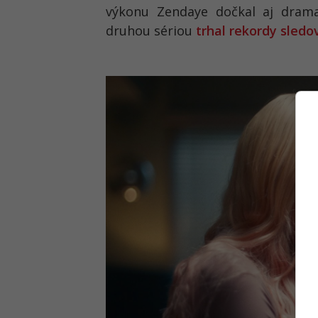
výkonu Zendaye dočkal aj drama
druhou sériou
trhal rekordy sledo