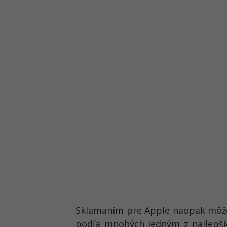
Sklamaním pre Apple naopak môže 
podľa mnohých jedným z najlepšíc