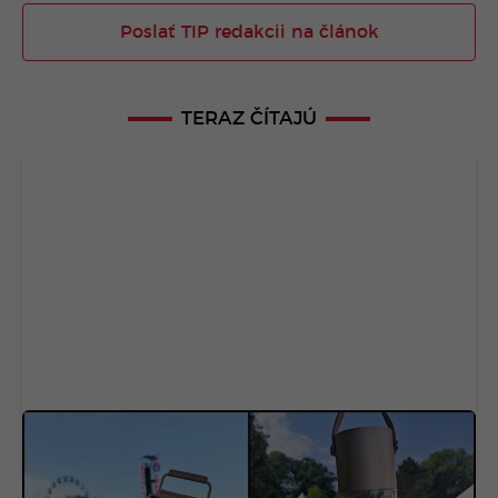
Poslať TIP redakcii na článok
TERAZ ČÍTAJÚ
Na festival som si zobral 6 technologických
vychytávok. Dve z nich mi zachránili deň aj noc