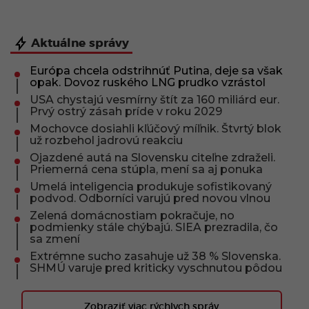
Aktuálne správy
Európa chcela odstrihnúť Putina, deje sa však
opak. Dovoz ruského LNG prudko vzrástol
USA chystajú vesmírny štít za 160 miliárd eur.
Prvý ostrý zásah príde v roku 2029
Mochovce dosiahli kľúčový míľnik. Štvrtý blok
už rozbehol jadrovú reakciu
Ojazdené autá na Slovensku citeľne zdraželi.
Priemerná cena stúpla, mení sa aj ponuka
Umelá inteligencia produkuje sofistikovaný
podvod. Odborníci varujú pred novou vlnou
Zelená domácnostiam pokračuje, no
podmienky stále chýbajú. SIEA prezradila, čo
sa zmení
Extrémne sucho zasahuje už 38 % Slovenska.
SHMÚ varuje pred kriticky vyschnutou pôdou
Zobraziť viac rýchlych správ