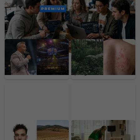
PREMIUM
Ondřej Novotný z
Na Slovensku sa šíri
Oktagonu. Za McGregora
nebezpečný gigant z
by dal aj 50 miliónov eur,
Kaukazu: Pozor na
organizáciu by predal za
rastlinu, ktorej dotyk
astronomickú sumu
spôsobuje bolestivé
pľuzgiere
Účet za letné horúčavy
Sestry v teréne budú bez
dorazí až na jeseň:
príplatkov. Hrozí odchod
Analytik varuje, prečo sa
personálu, poisťovne