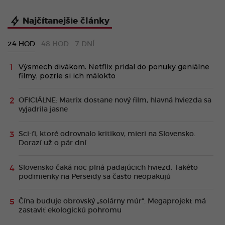
Najčítanejšie články
24 HOD
48 HOD
7 DNÍ
Výsmech divákom. Netflix pridal do ponuky geniálne
filmy, pozrie si ich málokto
OFICIÁLNE: Matrix dostane nový film, hlavná hviezda sa
vyjadrila jasne
Sci-fi, ktoré odrovnalo kritikov, mieri na Slovensko.
Dorazí už o pár dní
Slovensko čaká noc plná padajúcich hviezd. Takéto
podmienky na Perseidy sa často neopakujú
Čína buduje obrovský „solárny múr“. Megaprojekt má
zastaviť ekologickú pohromu