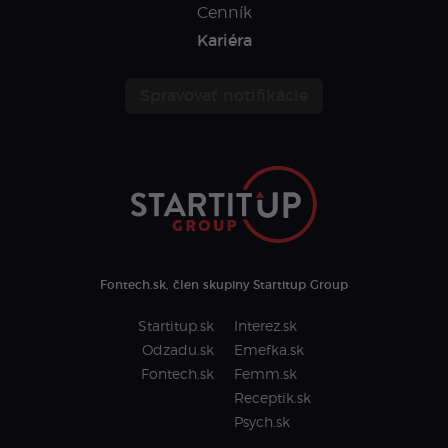
Cenník
Kariéra
Spravovať notifikácie
Fontech.sk, člen skupiny Startitup Group
Startitup.sk
Interez.sk
Odzadu.sk
Emefka.sk
Fontech.sk
Femm.sk
Receptik.sk
Psych.sk