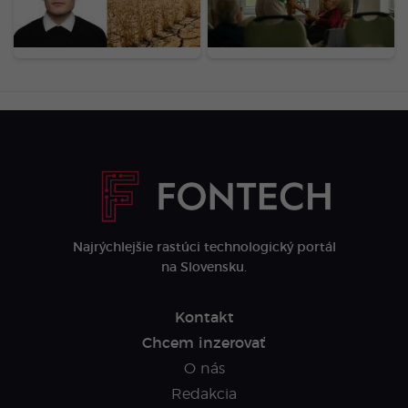
sucho na poliach prejaví
odmietli kompenzácie
na cenovkách o 3 až 6
mesiacov
Najrýchlejšie rastúci technologický portál
na Slovensku.
Kontakt
Chcem inzerovať
O nás
Redakcia