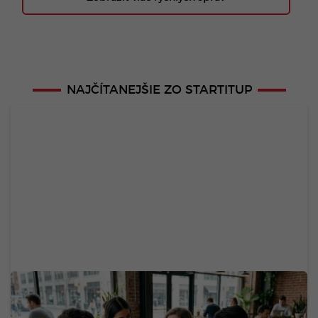
NAJČÍTANEJŠIE ZO STARTITUP
Dôchodok už v 20-ke: Generácia Z odmieta drieť
do staroby, zavádza nový trend