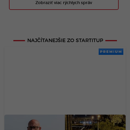
Zobraziť viac rýchlych správ
NAJČÍTANEJŠIE ZO STARTITUP
PREMIUM
Slovák založil „Zomri“ zo železníc: Rážoviny už
videli 3,7 milióna ľudí. Admin prehovoril o tom, čo