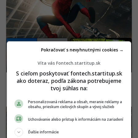
Vyzerá ako dron, funguje
Poistka ťa môže
ako riadená strela. Bývalí
zruinovať. Tieto hybridy
Pokračovať s nevyhnutnými cookies →
inžinieri F1 postavili pre
a elektromobily sú v
Britov unikátnu zbraň
roku 2026 najlacnejšie
Víta vás Fontech.startitup.sk
S cieľom poskytovať fontech.startitup.sk
ako doteraz, podľa zákona potrebujeme
tvoj súhlas na:
Personalizovaná reklama a obsah, meranie reklamy a
obsahu, prieskum cieľových skupín a vývoj služieb
Posledná šanca ušetriť.
Pritvrdili proti
Veľká streamovacia
elektrokolobežkárom.
Uchovávanie alebo prístup k informáciám na zariadení
služba na Slovensku sa
Helma nestačí, jazdci
od zajtra mení a zdražuje
musia po novom nosiť aj
Ďalšie informácie
toto