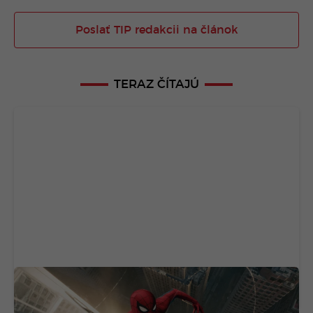
Poslať TIP redakcii na článok
TERAZ ČÍTAJÚ
Stačilo mu len 6 dní. Nový Spider-Man trhá
rekordy, v ceste mu stojí už len jeden film