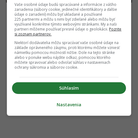
Vaše osobné údaje budú spracúvané a informácie z vášho
zariadenia (súbory cookie, jedinečné identifikátory a ďalšie
údaje o zariadení) môžu byť ukladané a používané
225 partnermi a môžu s nimi byť zdieľané alebo môžu byť
využívané konkrétne týmito webovými stránkami. My a naši
partneri môžeme používať presné údaje o geolokácii.
Pozrite
si zoznam partnerov.
Niektorí dodávatelia môžu spracúvať vaše osobné údaje na
základe oprávneného záujmu, proti ktorému môžete vzniesť
námietku pomocou možností nižšie. Dole na tejto stránke
alebo v ponuke webu nájdite odkaz, pomocou ktorého
môžete spravovať alebo odvolať súhlas v nastaveniach
ochrany súkromia a súborov cookie.
Súhlasím
Nastavenia