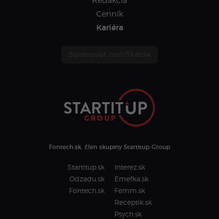
Redakcia
Cenník
Kariéra
Spravovať notifikácie
Fontech.sk, člen skupiny Startitup Group
Startitup.sk
Interez.sk
Odzadu.sk
Emefka.sk
Fontech.sk
Femm.sk
Receptik.sk
Psych.sk