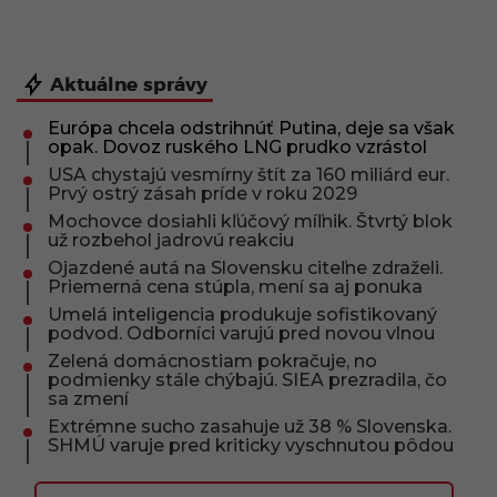
Aktuálne správy
Európa chcela odstrihnúť Putina, deje sa však
opak. Dovoz ruského LNG prudko vzrástol
USA chystajú vesmírny štít za 160 miliárd eur.
Prvý ostrý zásah príde v roku 2029
Mochovce dosiahli kľúčový míľnik. Štvrtý blok
už rozbehol jadrovú reakciu
Ojazdené autá na Slovensku citeľne zdraželi.
Priemerná cena stúpla, mení sa aj ponuka
Umelá inteligencia produkuje sofistikovaný
podvod. Odborníci varujú pred novou vlnou
Zelená domácnostiam pokračuje, no
podmienky stále chýbajú. SIEA prezradila, čo
sa zmení
Extrémne sucho zasahuje už 38 % Slovenska.
SHMÚ varuje pred kriticky vyschnutou pôdou