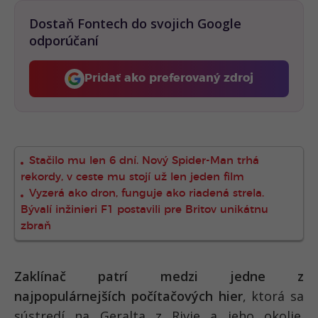
Dostaň Fontech do svojich Google
odporúčaní
Pridať ako preferovaný zdroj
Fontech, odkaz sa otvorí 
Stačilo mu len 6 dní. Nový Spider-Man trhá
rekordy, v ceste mu stojí už len jeden film
Vyzerá ako dron, funguje ako riadená strela.
Bývalí inžinieri F1 postavili pre Britov unikátnu
zbraň
Zaklínač patrí medzi jedne z
najpopulárnejších počítačových hier
, ktorá sa
sústredí na Geralta z Rivie a jeho okolie.