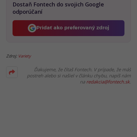
Dostaň Fontech do svojich Google
odporúčaní
Pridať ako preferovaný zdroj
Fontech, odkaz sa otvorí 
Zdroj:
Variety
Ďakujeme, že čítaš Fontech. V prípade, že máš
postreh alebo si našiel v článku chybu, napíš nám
na
redakcia@fontech.sk
.