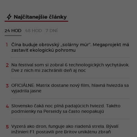
Najčítanejšie články
24 HOD
48 HOD
7 DNÍ
Čína buduje obrovský „solárny múr“. Megaprojekt má
zastaviť ekologickú pohromu
Na festival som si zobral 6 technologických vychytávok.
Dve z nich mi zachránili deň aj noc
OFICIÁLNE: Matrix dostane nový film, hlavná hviezda sa
vyjadrila jasne
Slovensko čaká noc plná padajúcich hviezd. Takéto
podmienky na Perseidy sa často neopakujú
Vyzerá ako dron, funguje ako riadená strela. Bývalí
inžinieri F1 postavili pre Britov unikátnu zbraň