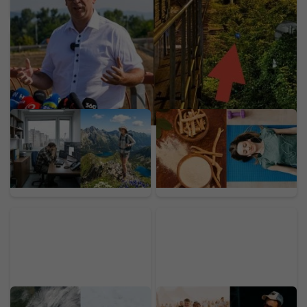
sa skutočne deje na našich tratiach
Sporenie na dôchodok je
Ašvaganda sľubuje úľavu
out. Hitom je dnes
od stresu, no skrýva
burnout fond, ľudia doň
riziká. Odborníci varujú
lejú tisíce
pred poškodením orgánu
a hrozbou pre skupiny
ľudí
Super El Niño a vzácna
LOVESTREAM deň tretí: