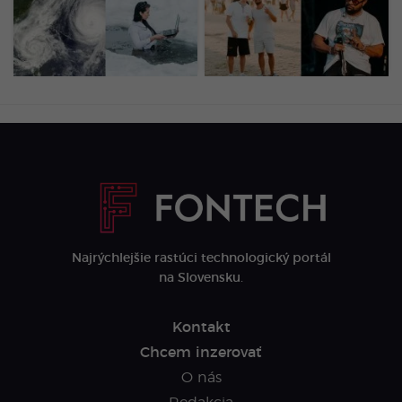
anomália spojili sily.
Zachytil ťa náš objektív?
Raritná kombinácia
Tím Startitup odfotil tie
radikálne zmení zimu
najlepšie momenty
2026/2027
(FOTOGALÉRIA)
Najrýchlejšie rastúci technologický portál
na Slovensku.
Kontakt
Chcem inzerovať
O nás