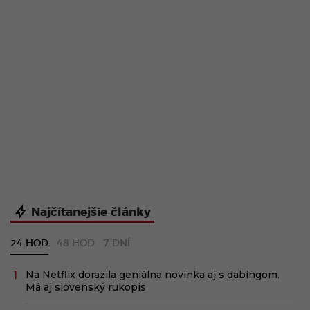
Najčítanejšie články
24 HOD
48 HOD
7 DNÍ
Na Netflix dorazila geniálna novinka aj s dabingom.
Má aj slovenský rukopis