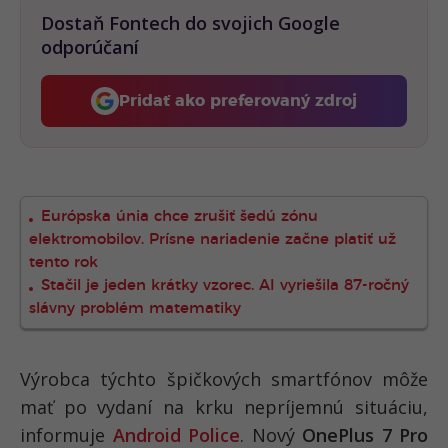
Dostaň Fontech do svojich Google
odporúčaní
Pridať ako preferovaný zdroj
Fontech, odkaz sa otvorí 
Európska únia chce zrušiť šedú zónu
elektromobilov. Prísne nariadenie začne platiť už
tento rok
Stačil je jeden krátky vzorec. AI vyriešila 87-ročný
slávny problém matematiky
Výrobca týchto špičkových smartfónov môže
mať po vydaní na krku nepríjemnú situáciu,
informuje
Android Police
. Nový
OnePlus 7 Pro