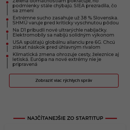
Zelená domácnostiam pokračuje, no
podmienky stále chýbajú. SIEA prezradila, čo
sa zmení
Extrémne sucho zasahuje už 38 % Slovenska.
SHMÚ varuje pred kriticky vyschnutou pôdou
Na D1 pribudli nové ultrarýchle nabíjačky.
Elektromobily sa nabijú solídným výkonom
USA spúšťajú globálnu alianciu pre 6G. Chcú
získať náskok pred úhlavným rivalom
Klimatická zmena ohrozuje cesty, železnice aj
letiská. Európa na nové extrémy nie je
pripravená
Zobraziť viac rýchlych správ
NAJČÍTANEJŠIE ZO STARTITUP