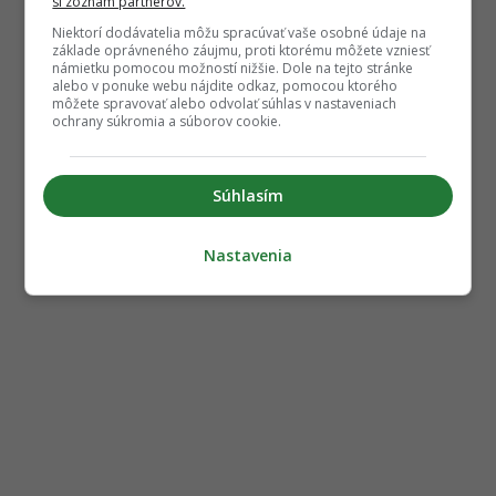
si zoznam partnerov.
Niektorí dodávatelia môžu spracúvať vaše osobné údaje na
základe oprávneného záujmu, proti ktorému môžete vzniesť
námietku pomocou možností nižšie. Dole na tejto stránke
alebo v ponuke webu nájdite odkaz, pomocou ktorého
môžete spravovať alebo odvolať súhlas v nastaveniach
ochrany súkromia a súborov cookie.
Súhlasím
Nastavenia