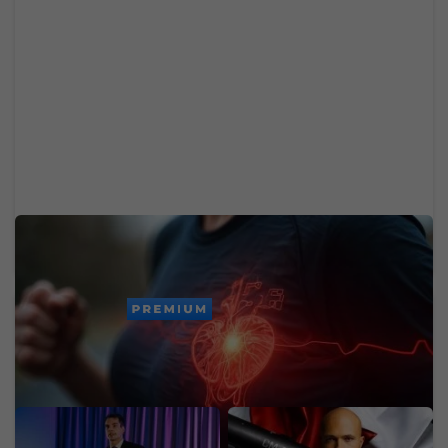
Expertky odporúčajú 1/3 šálky jednej potraviny
denne. Zlý cholesterol klesne o 7 %
PREMIUM
Zo Slovenska odišiel ako
Miliardár Strnad: Kúpil
15-ročný hokejista, dnes
podiel vo firme za 83