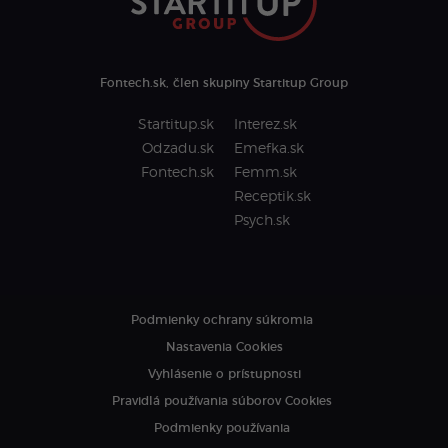
Fontech.sk, člen skupiny Startitup Group
Startitup.sk
Interez.sk
Odzadu.sk
Emefka.sk
Fontech.sk
Femm.sk
Receptik.sk
Psych.sk
Podmienky ochrany súkromia
Nastavenia Cookies
Vyhlásenie o prístupnosti
Pravidlá používania súborov Cookies
Podmienky používania