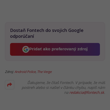
Dostaň Fontech do svojich Google
odporúčaní
Pridať ako preferovaný zdroj
Fontech, odkaz sa otvorí 
Zdroj:
Android Police
,
The Verge
Ďakujeme, že čítaš Fontech. V prípade, že máš
postreh alebo si našiel v článku chybu, napíš nám
na
redakcia@fontech.sk
.