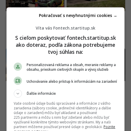
Slovensko
Pokračovať s nevyhnutnými cookies →
Víta vás Fontech.startitup.sk
S cieľom poskytovať fontech.startitup.sk
ako doteraz, podľa zákona potrebujeme
tvoj súhlas na:
Nabije sa za 12 minút a
Pluto sa čoraz viac
má 800V systém. Z
vzďaľuje od Slnka. Jeho
legendárneho Smartu je
atmosféra sa začala
Personalizovaná reklama a obsah, meranie reklamy a
dostupný elektromobil
rapídne scvrkávať
obsahu, prieskum cieľových skupín a vývoj služieb
Uchovávanie alebo prístup k informáciám na zariadení
Ďalšie informácie
Vaše osobné údaje budú spracúvané a informácie z vášho
zariadenia (súbory cookie, jedinečné identifikátory a ďalšie
údaje o zariadení) môžu byť ukladané a používané
225 partnermi a môžu s nimi byť zdieľané alebo môžu byť
využívané konkrétne týmito webovými stránkami. My a naši
partneri môžeme používať presné údaje o geolokácii.
Pozrite