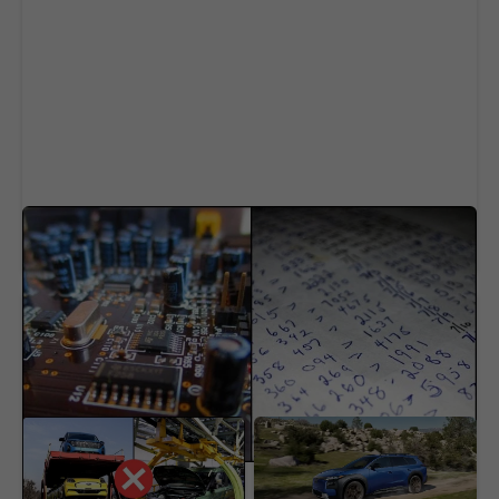
Stačil je jeden krátky vzorec. AI vyriešila 87-
ročný slávny problém matematiky
Elektriny je tak málo, že
Subaru sa trápi. Značka
vypli dve veľké
platí veľké peniaze, aby
automobilky. Problém
presvedčila ľudí o
môže zasiahnuť aj
svojich elektromobiloch