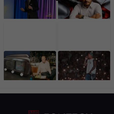
skúma inovácie v Nórsku:
miliónov eur. „Charakter
Možnosť skúšať a zlyhať
moderných konfliktov sa
bola najväčšou školou
mení.“
Legendárne rádio z povál
Východ prepísal históriu:
má dnes vysokú cenu.
Hudba Žije v Prešove
Kultový kúsok predáš za
zlomila všetky rekordy a
desiatky eur
potvrdila status
najväčšieho festivalu!