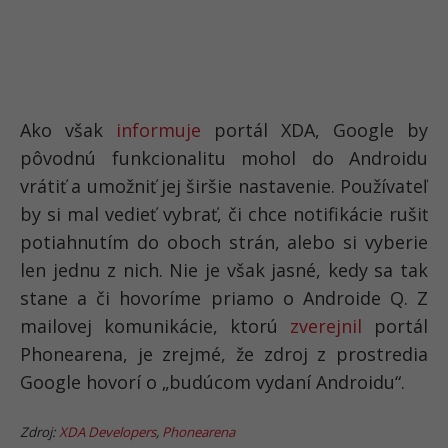
Ako však
informuje
portál XDA, Google by
pôvodnú funkcionalitu mohol do Androidu
vrátiť a umožniť jej širšie nastavenie. Používateľ
by si mal vedieť vybrať, či chce notifikácie rušiť
potiahnutím do oboch strán, alebo si vyberie
len jednu z nich. Nie je však jasné, kedy sa tak
stane a či hovoríme priamo o Androide Q. Z
mailovej komunikácie, ktorú
zverejnil
portál
Phonearena, je zrejmé, že zdroj z prostredia
Google hovorí o „budúcom vydaní Androidu“.
Zdroj:
XDA Developers
,
Phonearena