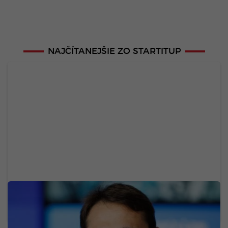
NAJČÍTANEJŠIE ZO STARTITUP
Zamestnancom rozdá 19 775 eur, aby ich
neprebrala konkurencia. Technologický gigant
rozdáva peniaze