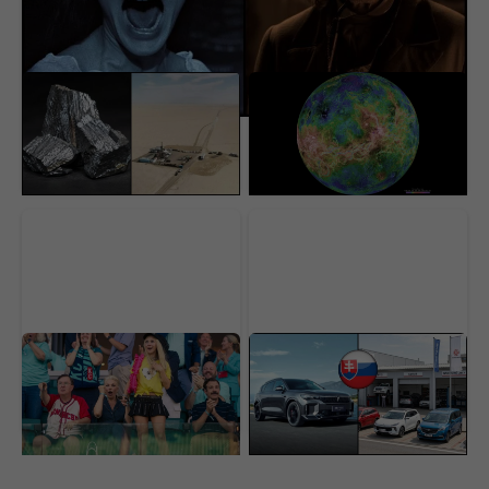
USA našli pod púšťou
Vedci sa vo Venuši celé
surovinový poklad za 152
roky mýlili. Pod jej
miliárd dolárov. V ťažbe
povrchom objavili
im stojí nečakaná
procesy, s ktorými sa
prekážka
ešte nestretli
Najlepší komediálny
Čínske autá útočia na
seriál sa vrátil a prvá časť
svoju najväčšiu slabinu.
už je online. Ohlasy sa
Toto má byť riešenie,
rozchádzajú
ako si získať Slovákov