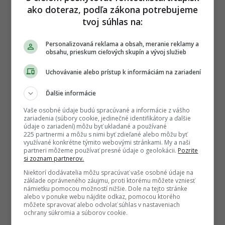
ako doteraz, podľa zákona potrebujeme
tvoj súhlas na:
Personalizovaná reklama a obsah, meranie reklamy a
obsahu, prieskum cieľových skupín a vývoj služieb
Uchovávanie alebo prístup k informáciám na zariadení
Ďalšie informácie
Vaše osobné údaje budú spracúvané a informácie z vášho
zariadenia (súbory cookie, jedinečné identifikátory a ďalšie
údaje o zariadení) môžu byť ukladané a používané
225 partnermi a môžu s nimi byť zdieľané alebo môžu byť
využívané konkrétne týmito webovými stránkami. My a naši
partneri môžeme používať presné údaje o geolokácii.
Pozrite
si zoznam partnerov.
Niektorí dodávatelia môžu spracúvať vaše osobné údaje na
základe oprávneného záujmu, proti ktorému môžete vzniesť
námietku pomocou možností nižšie. Dole na tejto stránke
alebo v ponuke webu nájdite odkaz, pomocou ktorého
môžete spravovať alebo odvolať súhlas v nastaveniach
ochrany súkromia a súborov cookie.