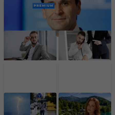
PREMIUM
Odložil som si 70 % mzdy
Jedna z najväčších
a investoval 1 900 eur.
slovenských bánk dnes
Experiment ukázal, čo
mala problémy. Výpadok
návody na bohatstvo
zasiahol platby a ďalšie
nespomínajú
služby
Koniec pekelných
Rakúsko má 400 jazier
horúčav na Slovensku:
na kúpanie, najlepšie
Teploty spadnú aj o viac
nájdeš „na skok“ od
ako 10 stupňov,
Bratislavy