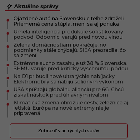
Aktuálne správy
Ojazdené autá na Slovensku citeľne zdraželi.
Priemerná cena stúpla, mení sa aj ponuka
Umelá inteligencia produkuje sofistikovaný
podvod. Odborníci varujú pred novou vlnou
Zelená domácnostiam pokračuje, no
podmienky stále chýbajú. SIEA prezradila, čo
sa zmení
Extrémne sucho zasahuje už 38 % Slovenska.
SHMÚ varuje pred kriticky vyschnutou pôdou
Na D1 pribudli nové ultrarýchle nabíjačky.
Elektromobily sa nabijú solídným výkonom
USA spúšťajú globálnu alianciu pre 6G. Chcú
získať náskok pred úhlavným rivalom
Klimatická zmena ohrozuje cesty, železnice aj
letiská. Európa na nové extrémy nie je
pripravená
Zobraziť viac rýchlych správ