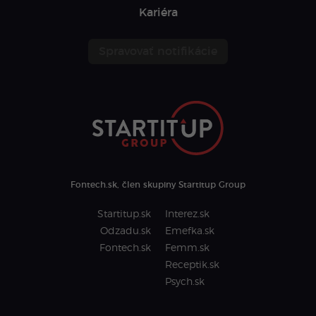
Kariéra
Spravovať notifikácie
Fontech.sk, člen skupiny Startitup Group
Startitup.sk
Interez.sk
Odzadu.sk
Emefka.sk
Fontech.sk
Femm.sk
Receptik.sk
Psych.sk