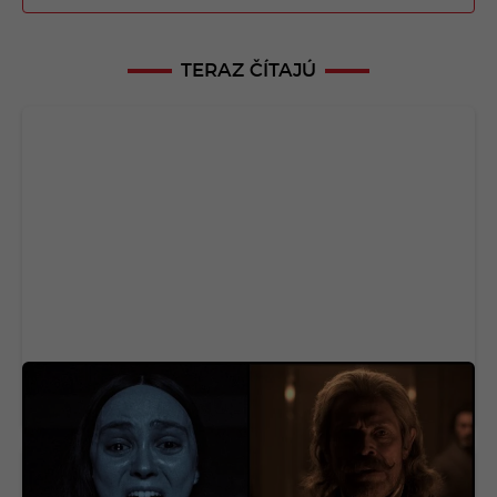
TERAZ ČÍTAJÚ
Na Netflix dorazila geniálna novinka aj s
dabingom. Má aj slovenský rukopis