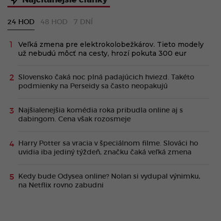
24 HOD
48 HOD
7 DNÍ
Veľká zmena pre elektrokolobežkárov. Tieto modely
už nebudú môcť na cesty, hrozí pokuta 300 eur
Slovensko čaká noc plná padajúcich hviezd. Takéto
podmienky na Perseidy sa často neopakujú
Najšialenejšia komédia roka pribudla online aj s
dabingom. Cena však rozosmeje
Harry Potter sa vracia v špeciálnom filme. Slováci ho
uvidia iba jediný týždeň, značku čaká veľká zmena
Kedy bude Odysea online? Nolan si vydupal výnimku,
na Netflix rovno zabudni