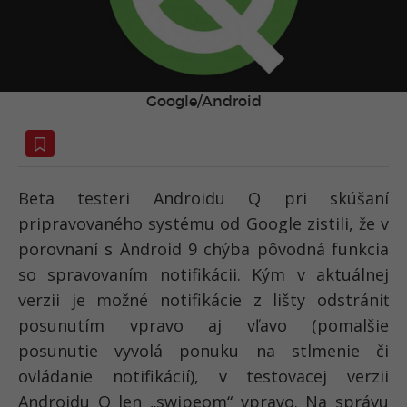
Google/Android
Beta testeri Androidu Q pri skúšaní
pripravovaného systému od Google zistili, že v
porovnaní s Android 9 chýba pôvodná funkcia
so spravovaním notifikácii. Kým v aktuálnej
verzii je možné notifikácie z lišty odstrániť
posunutím vpravo aj vľavo (pomalšie
posunutie vyvolá ponuku na stlmenie či
ovládanie notifikácií), v testovacej verzii
Androidu Q len „swipeom“ vpravo. Na správu