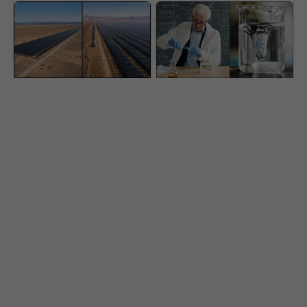
Čína buduje obrovský
Energetický svet je na
„solárny múr“.
nohách. Američania
Megaprojekt má zastaviť
vyrobili vodík za
ekologickú pohromu
rekordne nízku cenu