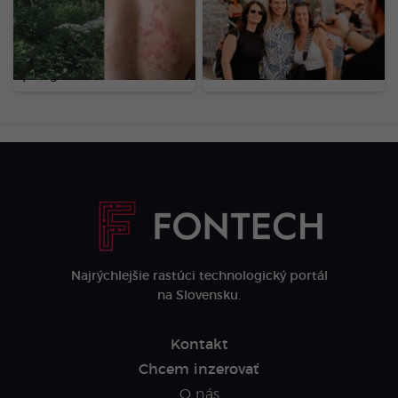
nebezpečný gigant z
fotkách? Toto je
Kaukazu: Pozor na
LOVESTREAM deň druhý
rastlinu, ktorej dotyk
očami našej redakcie
spôsobuje bolestivé
(FOTOGALÉRIA)
pľuzgiere
Najrýchlejšie rastúci technologický portál
na Slovensku.
Kontakt
Chcem inzerovať
O nás