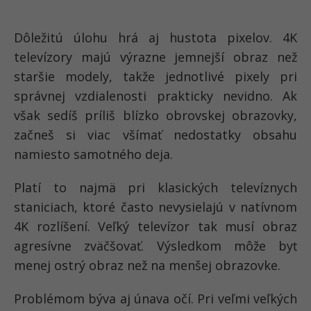
Dôležitú úlohu hrá aj hustota pixelov. 4K
televízory majú výrazne jemnejší obraz než
staršie modely, takže jednotlivé pixely pri
správnej vzdialenosti prakticky nevidno. Ak
však sedíš príliš blízko obrovskej obrazovky,
začneš si viac všímať nedostatky obsahu
namiesto samotného deja.
Platí to najmä pri klasických televíznych
staniciach, ktoré často nevysielajú v natívnom
4K rozlíšení. Veľký televízor tak musí obraz
agresívne zväčšovať. Výsledkom môže byť
menej ostrý obraz než na menšej obrazovke.
Problémom býva aj únava očí. Pri veľmi veľkých