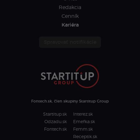
Redakcia
Cenník
Kariéra
Spravovať notifikácie
Fontech.sk, člen skupiny Startitup Group
Startitup.sk
Interez.sk
Odzadu.sk
Emefka.sk
Fontech.sk
Femm.sk
Receptik.sk