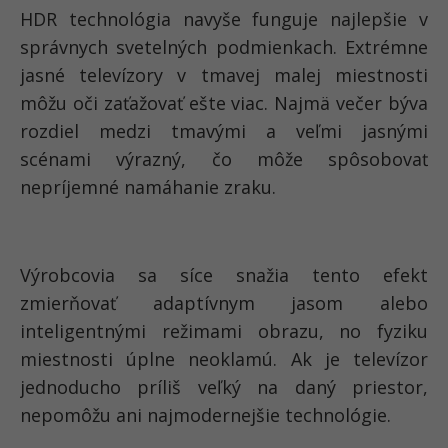
HDR technológia navyše funguje najlepšie v
správnych svetelných podmienkach. Extrémne
jasné televízory v tmavej malej miestnosti
môžu oči zaťažovať ešte viac. Najmä večer býva
rozdiel medzi tmavými a veľmi jasnými
scénami výrazný, čo môže spôsobovať
nepríjemné namáhanie zraku.
Výrobcovia sa síce snažia tento efekt
zmierňovať adaptívnym jasom alebo
inteligentnými režimami obrazu, no fyziku
miestnosti úplne neoklamú. Ak je televízor
jednoducho príliš veľký na daný priestor,
nepomôžu ani najmodernejšie technológie.