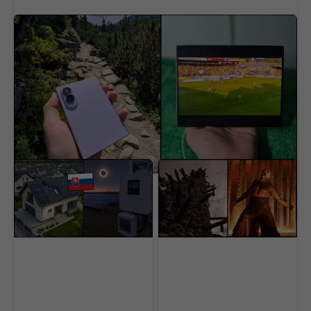
Samsung vyrobil takmer najlepší
RECENZIA
smartfón. Pokazil ho však tým najdôležitejším
(RECENZIA)
Zatmenie Slnka oberie
Nedocenený klenot
európsku fotovoltiku až
práve dorazil online aj s
o 9,7 GW výkonu. Koľko
dabingom. Na jednom
stratia Slováci?
mieste sú všetky filmy