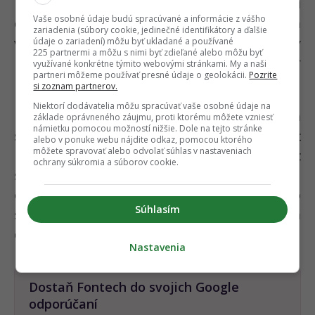
používateľov presvedčiť, že domáce kino patrí
Vaše osobné údaje budú spracúvané a informácie z vášho
do každej obývačky. V praxi však často dáva
zariadenia (súbory cookie, jedinečné identifikátory a ďalšie
väčší zmysel kvalitný 55- alebo 65-palcový
údaje o zariadení) môžu byť ukladané a používané
225 partnermi a môžu s nimi byť zdieľané alebo môžu byť
model než obrovský 85-palcový televízor
využívané konkrétne týmito webovými stránkami. My a naši
partneri môžeme používať presné údaje o geolokácii.
Pozrite
natlačený dva metre od gauča.
si zoznam partnerov.
Niektorí dodávatelia môžu spracúvať vaše osobné údaje na
Pri výbere sa preto oplatí pozerať nielen na
základe oprávneného záujmu, proti ktorému môžete vzniesť
námietku pomocou možností nižšie. Dole na tejto stránke
samotnú uhlopriečku, ale aj na reálnu veľkosť
alebo v ponuke webu nájdite odkaz, pomocou ktorého
môžete spravovať alebo odvolať súhlas v nastaveniach
miestnosti, typ obsahu a vzdialenosť
ochrany súkromia a súborov cookie.
sledovania. Práve tieto faktory totiž rozhodujú
o tom, či bude obraz skutočne pôsobivý, alebo
Súhlasím
sa z drahej novinky stane len unavujúca
dominanta obývačky.
Nastavenia
Dostaň Fontech do svojich Google
odporúčaní