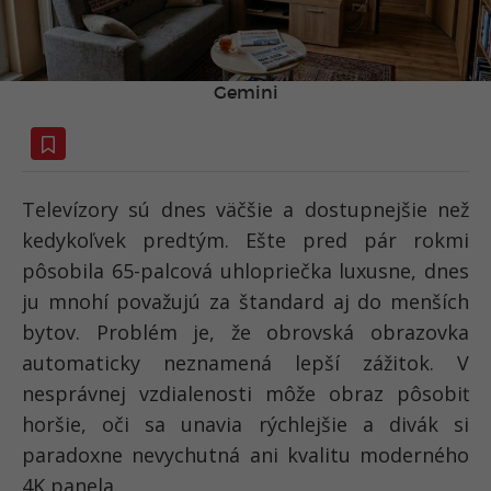
Gemini
Televízory sú dnes väčšie a dostupnejšie než
kedykoľvek predtým. Ešte pred pár rokmi
pôsobila 65-palcová uhlopriečka luxusne, dnes
ju mnohí považujú za štandard aj do menších
bytov. Problém je, že obrovská obrazovka
automaticky neznamená lepší zážitok. V
nesprávnej vzdialenosti môže obraz pôsobiť
horšie, oči sa unavia rýchlejšie a divák si
paradoxne nevychutná ani kvalitu moderného
4K panela.