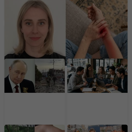
Neurologička odporúča metódu 60-5-3-30:
Mravčenie v končatinách môže byť neškodnou
reakciou na tlak, ale aj varovným signálom
Putin chystá anexiu v
Dôchodok už v 20-ke:
ďalšej krajine. Štyri štáty
Generácia Z odmieta
NATO varujú pred
drieť do staroby, zavádza
hrozbou pre Európu
nový trend
Na Slovensku sa šíri
Nájdeš sa na našich