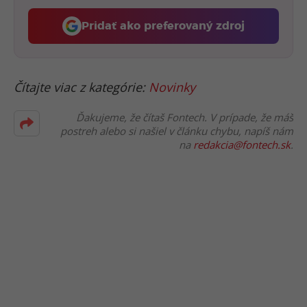
Pridať ako preferovaný zdroj
Fontech, odkaz sa otvorí 
Čítajte viac z kategórie:
Novinky
Ďakujeme, že čítaš Fontech. V prípade, že máš
postreh alebo si našiel v článku chybu, napíš nám
na
redakcia@fontech.sk
.