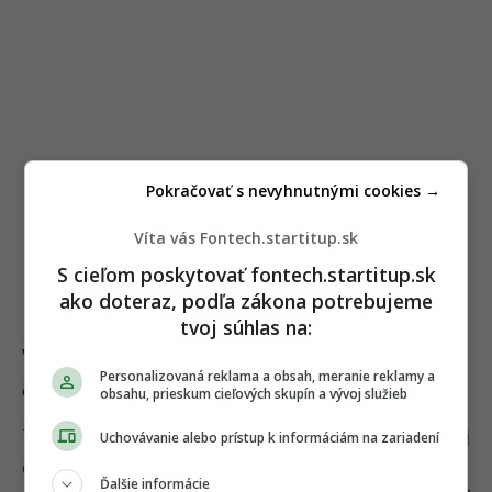
Pokračovať s nevyhnutnými cookies →
Víta vás Fontech.startitup.sk
S cieľom poskytovať fontech.startitup.sk
ako doteraz, podľa zákona potrebujeme
tvoj súhlas na:
Väčší televízor nie je
Personalizovaná reklama a obsah, meranie reklamy a
automaticky lepší
obsahu, prieskum cieľových skupín a vývoj služieb
Trend veľkých uhlopriečok bude pokračovať aj
Uchovávanie alebo prístup k informáciám na zariadení
ďalej. Ceny panelov klesajú a výrobcovia chcú
Ďalšie informácie