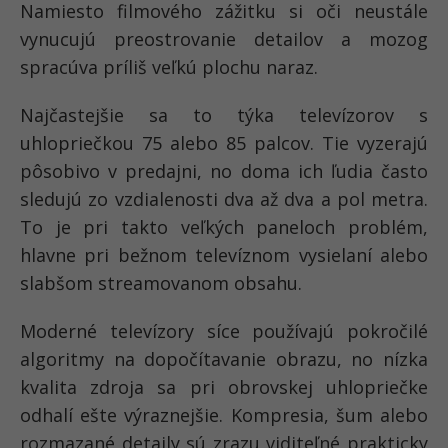
Namiesto filmového zážitku si oči neustále
vynucujú preostrovanie detailov a mozog
spracúva príliš veľkú plochu naraz.
Najčastejšie sa to týka televízorov s
uhlopriečkou 75 alebo 85 palcov. Tie vyzerajú
pôsobivo v predajni, no doma ich ľudia často
sledujú zo vzdialenosti dva až dva a pol metra.
To je pri takto veľkých paneloch problém,
hlavne pri bežnom televíznom vysielaní alebo
slabšom streamovanom obsahu.
Moderné televízory síce používajú pokročilé
algoritmy na dopočítavanie obrazu, no nízka
kvalita zdroja sa pri obrovskej uhlopriečke
odhalí ešte výraznejšie. Kompresia, šum alebo
rozmazané detaily sú zrazu viditeľné prakticky