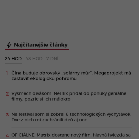
Najčítanejšie články
24 HOD
48 HOD
7 DNÍ
Čína buduje obrovský „solárny múr“. Megaprojekt má
zastaviť ekologickú pohromu
Výsmech divákom. Netflix pridal do ponuky geniálne
filmy, pozrie si ich málokto
Na festival som si zobral 6 technologických vychytávok.
Dve z nich mi zachránili deň aj noc
OFICIÁLNE: Matrix dostane nový film, hlavná hviezda sa