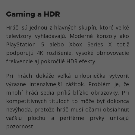
Gaming a HDR
Hráči sú jednou z hlavných skupín, ktoré veľké
televízory vyhľadávajú. Moderné konzoly ako
PlayStation 5 alebo Xbox Series X totiž
podporujú 4K rozlíšenie, vysoké obnovovacie
frekvencie aj pokročilé HDR efekty.
Pri hrách dokáže veľká uhlopriečka vytvoriť
výrazne intenzívnejší zážitok. Problém je, že
mnohí hráči sedia príliš blízko obrazovky. Pri
kompetitívnych tituloch to môže byť dokonca
nevýhoda, pretože hráč musí očami obsiahnuť
väčšiu plochu a periférne prvky unikajú
pozornosti.