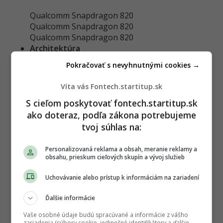
Qualcomm Snapdragon 820
Qualcomm Snapdragon 820
Qualcomm Snapdragon 820
Architektúra
Pokračovať s nevyhnutnými cookies →
Štyri Kryo jadrá, takt 2.15 GHz, 64-bit
Štyri Kryo jadrá, takt 2.15 GHz, 64-bit
Víta vás Fontech.startitup.sk
Štvorjadrový, Kryo jadrá, 2.15 GHz
GPU
S cieľom poskytovať fontech.startitup.sk
ako doteraz, podľa zákona potrebujeme
Adreno 530
tvoj súhlas na:
Adreno 530
Adreno 530
Personalizovaná reklama a obsah, meranie reklamy a
RAM
obsahu, prieskum cieľových skupín a vývoj služieb
4 GB / 6 GB RAM LPDDR4
Uchovávanie alebo prístup k informáciám na zariadení
4 GB / 6 GB RAM LPDDR4
3 / 4 GB
Ďalšie informácie
Vnútorná pamäť
Vaše osobné údaje budú spracúvané a informácie z vášho
zariadenia (súbory cookie, jedinečné identifikátory a ďalšie