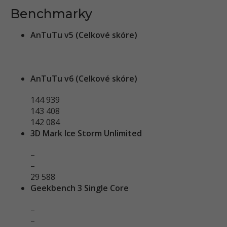
Benchmarky
AnTuTu v5 (Celkové skóre)
AnTuTu v6 (Celkové skóre)
144 939
143 408
142 084
3D Mark Ice Storm Unlimited
–
–
29 588
Geekbench 3 Single Core
–
–