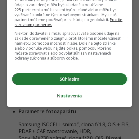
64 GB / 128 GB UFS 2.0
údaje o zariadení) môžu byť ukladané a používané
225 partnermi a môžu s nimi byť zdieľané alebo môžu byť
32 GB / 64 GB UFS 2.0
využívané konkrétne týmito webovými stránkami. My a naši
32 / 64 / 128 GB (UFS 2.0)
partneri môžeme používať presné údaje o geolokácii.
Pozrite
MicroSD slot
si zoznam partnerov.
Niektorí dodávatelia môžu spracúvať vaše osobné údaje na
Nie
základe oprávneného záujmu, proti ktorému môžete vzniesť
námietku pomocou možností nižšie. Dole na tejto stránke
Nie
alebo v ponuke webu nájdite odkaz, pomocou ktorého
Nie
môžete spravovať alebo odvolať súhlas v nastaveniach
ochrany súkromia a súborov cookie.
Fotoaparát
Hlavný fotoaparát
Súhlasím
13 MPx (4160 x 3120)
Nastavenia
21 MPx (5312 × 3984 px)
16 MPx
Parametre fotoaparátu
Samsung ISOCELL snímač, clona f/1.8, OIS + EIS,
PDAF + CAF zaostrovanie, HDR,
Sony IMX230 snímač, clona f/2.0, OIS, fázové