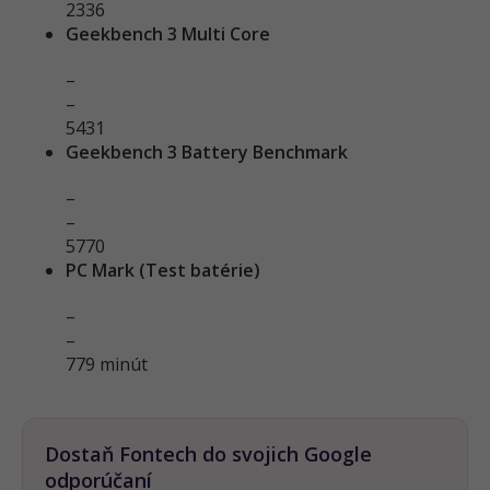
2336
Geekbench 3 Multi Core
–
–
5431
Geekbench 3 Battery Benchmark
–
–
5770
PC Mark (Test batérie)
–
–
779 minút
Dostaň Fontech do svojich Google
odporúčaní