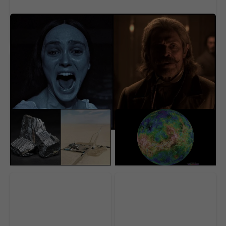
Na Netflix dorazila geniálna novinka aj s
dabingom. Má aj slovenský rukopis
USA našli pod púšťou
Vedci sa vo Venuši celé
surovinový poklad za 152
roky mýlili. Pod jej
miliárd dolárov. V ťažbe
povrchom objavili
im stojí nečakaná
procesy, s ktorými sa
prekážka
ešte nestretli