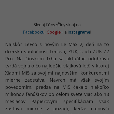
Sleduj FónyzČíny.sk aj na
Facebooku
,
Google+
a
Instagrame
!
Najskôr LeEco s novým Le Max 2, deň na to
dcérska spoločnosť Lenova, ZUK, s ich ZUK Z2
Pro. Na čínskom trhu sa aktuálne odohráva
tvrdá vojna o čo najlepšiu vlajkovú loď, v ktorej
Xiaomi Mi5 za svojimi najnovšími konkurentmi
mierne zaostáva. Navrch má však svojím
povedomím, predsa na Mi5 čakalo niekoľko
miliónov fanúšikov po celom svete viac ako 18
mesiacov. Papierovými špecifikáciami však
zostáva mierne v pozadí, keďže najnovší