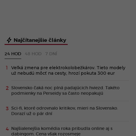
Najčítanejšie články
24 HOD
48 HOD
7 DNÍ
Veľká zmena pre elektrokolobežkárov. Tieto modely
už nebudú môcť na cesty, hrozí pokuta 300 eur
Slovensko čaká noc plná padajúcich hviezd. Takéto
podmienky na Perseidy sa často neopakujú
Sci-fi, ktoré odrovnalo kritikov, mieri na Slovensko.
Dorazí už o pár dní
Najšialenejšia komédia roka pribudla online aj s
dabingom. Cena však rozosmeje