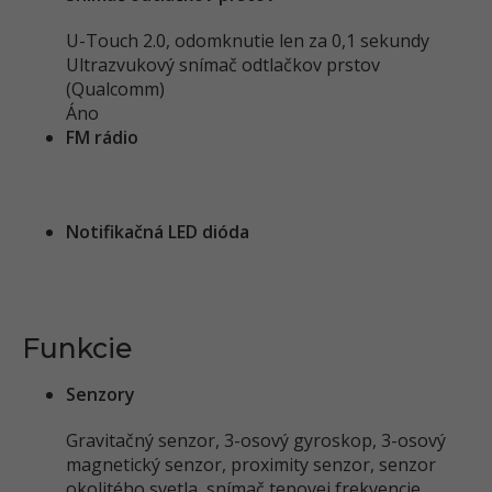
U-Touch 2.0, odomknutie len za 0,1 sekundy
Ultrazvukový snímač odtlačkov prstov
(Qualcomm)
Áno
FM rádio
Notifikačná LED dióda
Funkcie
Senzory
Gravitačný senzor, 3-osový gyroskop, 3-osový
magnetický senzor, proximity senzor, senzor
okolitého svetla, snímač tepovej frekvencie,