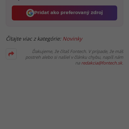
Pridať ako preferovaný zdroj
Fontech, odkaz sa otvorí 
Čítajte viac z kategórie:
Novinky
Ďakujeme, že čítaš Fontech. V prípade, že máš
postreh alebo si našiel v článku chybu, napíš nám
na
redakcia@fontech.sk
.