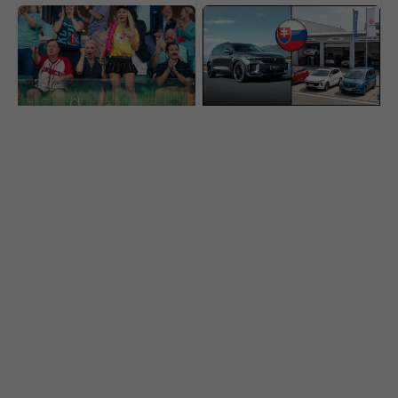
Najlepší komediálny
Čínske autá útočia na
seriál sa vrátil a prvá časť
svoju najväčšiu slabinu.
už je online. Ohlasy sa
Toto má byť riešenie,
rozchádzajú
ako si získať Slovákov