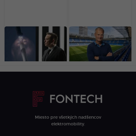
Raketa SpaceX narazila
68-ročný fyziológ trénuje
do Mesiaca v rýchlosti
futbalovú elitu metódou
takmer 9-tisíc km/h.
10-20-30. Trvá 20 minút
NASA okamžite reaguje
a nahradí hodiny behu
Miesto pre všetkých nadšencov
elektromobility.