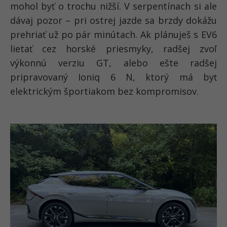
mohol byť o trochu nižší. V serpentínach si ale
dávaj pozor – pri ostrej jazde sa brzdy dokážu
prehriať už po pár minútach. Ak plánuješ s EV6
lietať cez horské priesmyky, radšej zvoľ
výkonnú verziu GT, alebo ešte radšej
pripravovaný Ioniq 6 N, ktorý má byť
elektrickým športiakom bez kompromisov.