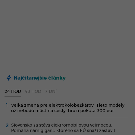
Najčítanejšie články
24 HOD
48 HOD
7 DNÍ
Veľká zmena pre elektrokolobežkárov. Tieto modely
už nebudú môcť na cesty, hrozí pokuta 300 eur
Slovensko sa stáva elektromobilovou veľmocou.
Pomáha nám gigant, ktorého sa EÚ snaží zastaviť