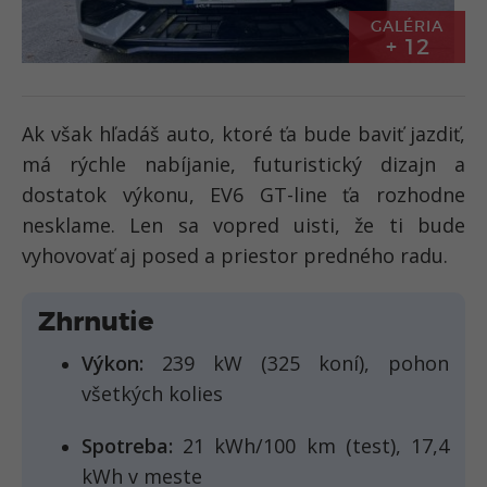
GALÉRIA
+ 12
Ak však hľadáš auto, ktoré ťa bude baviť jazdiť,
má rýchle nabíjanie, futuristický dizajn a
dostatok výkonu, EV6 GT-line ťa rozhodne
nesklame. Len sa vopred uisti, že ti bude
vyhovovať aj posed a priestor predného radu.
Zhrnutie
Výkon:
239 kW (325 koní), pohon
všetkých kolies
Spotreba:
21 kWh/100 km (test), 17,4
kWh v meste