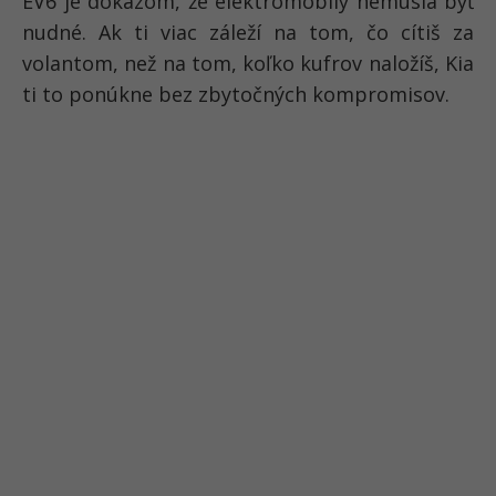
EV6 je dôkazom, že elektromobily nemusia byť
nudné. Ak ti viac záleží na tom, čo cítiš za
volantom, než na tom, koľko kufrov naložíš, Kia
ti to ponúkne bez zbytočných kompromisov.