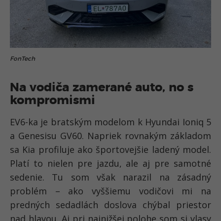
FonTech
Na vodiča zamerané auto, no s
kompromismi
EV6-ka je bratským modelom k Hyundai Ioniq 5
a Genesisu GV60. Napriek rovnakým základom
sa Kia profiluje ako športovejšie ladený model.
Platí to nielen pre jazdu, ale aj pre samotné
sedenie. Tu som však narazil na zásadný
problém – ako vyššiemu vodičovi mi na
predných sedadlách doslova chýbal priestor
nad hlavou. Aj pri najnižšej polohe som si vlasy