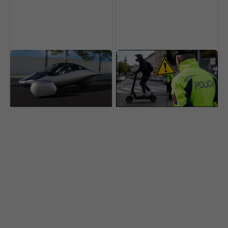
Na tento solárny
Veľká zmena pre
elektromobil čaká 50-
elektrokolobežkárov.
tisíc ľudí. Po rokoch
Tieto modely už nebudú
sľubov ide konečne do
môcť na cesty, hrozí
výroby
pokuta 300 eur