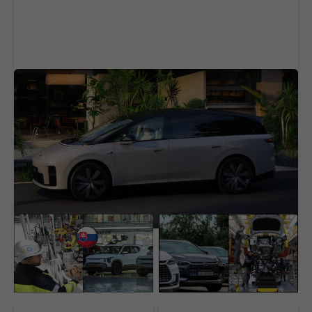
Slávna čínska automobilka a bojuje o
zákazníkov. Predaje chce zvýšiť rapídnym
znižovaním ceny
Slovensko sa stáva
Čína úplne ovládla
elektromobilovou
autopriemysel. Tri
veľmocou. Pomáha nám
známe značky porazili
gigant, ktorého sa EÚ
slávne svetové mená
snaží zastaviť