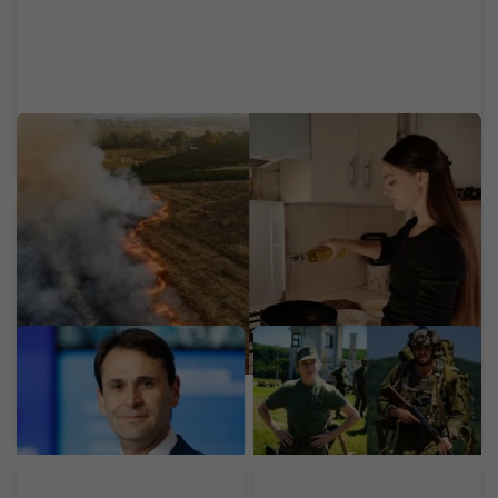
40 eur za 1 liter: Obľúbený elixír dlhovekosti
Slovákov zdražie. Expert radí, ako spoznať kvalitu
Zamestnancom rozdá 19
Za 20 dní dostaneš 3 000
775 eur, aby ich
eur. Slovenská armáda
neprebrala konkurencia.
láka ľudí do záloh, stačí ti
Technologický gigant
základná škola
rozdáva peniaze