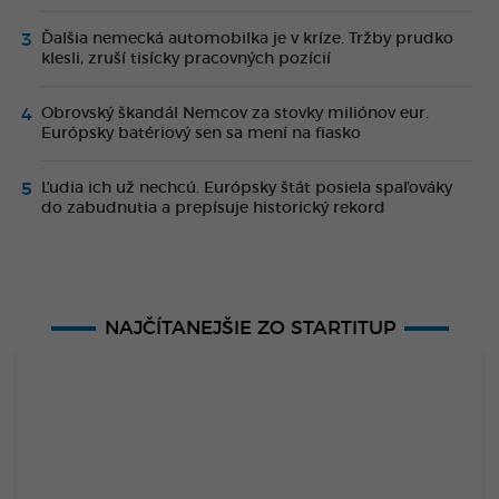
Ďalšia nemecká automobilka je v kríze. Tržby prudko
klesli, zruší tisícky pracovných pozícií
Obrovský škandál Nemcov za stovky miliónov eur.
Európsky batériový sen sa mení na fiasko
Ľudia ich už nechcú. Európsky štát posiela spaľováky
do zabudnutia a prepísuje historický rekord
NAJČÍTANEJŠIE ZO STARTITUP