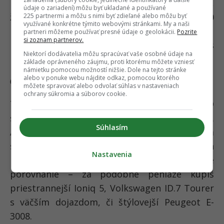
nabíjanie s výkonom až 258 kW. To znamená,
údaje o zariadení) môžu byť ukladané a používané
že z 10 na 80 % sa vieš nabiť za menej než 20
225 partnermi a môžu s nimi byť zdieľané alebo môžu byť
využívané konkrétne týmito webovými stránkami. My a naši
minút – ak nájdeš dostatočne výkonnú
partneri môžeme používať presné údaje o geolokácii.
Pozrite
si zoznam partnerov.
nabíjačku. Pri AC nabíjaní cez wallbox počítaj s
Niektorí dodávatelia môžu spracúvať vaše osobné údaje na
plným dobitím za približne 12 hodín.
základe oprávneného záujmu, proti ktorému môžete vzniesť
námietku pomocou možností nižšie. Dole na tejto stránke
alebo v ponuke webu nájdite odkaz, pomocou ktorého
Cena a konkurencia
môžete spravovať alebo odvolať súhlas v nastaveniach
ochrany súkromia a súborov cookie.
Testovaný model v plnej výbave GT-line AWD
stojí 70 230 € vrátane DPH, čo je nemalá suma.
Súhlasím
Aktuálne však Kia ponúka zľavu až 3000 €, čím
sa dostaneš na úroveň niektorých
Nastavenia
konkurentov. A práve tam začína zaujímavé
porovnanie – za podobné peniaze kúpiš
priestrannejší Ioniq 5, Volkswagen ID.7 Tourer
s väčším dojazdom, či štýlovejší Peugeot E-
3008.