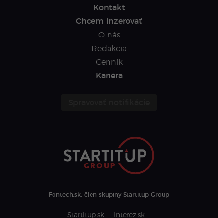
Kontakt
Chcem inzerovať
O nás
Redakcia
Cenník
Kariéra
Spravovať notifikácie
Fontech.sk, člen skupiny Startitup Group
Startitup.sk
Interez.sk