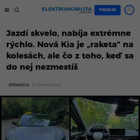
PREMIUM
Jazdí skvelo, nabíja extrémne
rýchlo. Nová Kia je „raketa” na
kolesách, ale čo z toho, keď sa
do nej nezmestíš
REDAKCIA
17. OKTÓBRA 2025