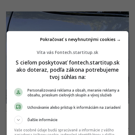
Pokračovať s nevyhnutnými cookies →
Víta vás Fontech.startitup.sk
S cieľom poskytovať fontech.startitup.sk
ako doteraz, podľa zákona potrebujeme
tvoj súhlas na:
Personalizovaná reklama a obsah, meranie reklamy a
obsahu, prieskum cieľových skupín a vývoj služieb
Uchovávanie alebo prístup k informáciám na zariadení
FonTech
Ďalšie informácie
Faceliftovaný model podporuje ultra-rýchle
Vaše osobné údaje budú spracúvané a informácie z vášho
zariadenia (súbory cookie, jedinečné identifikátory a ďalšie