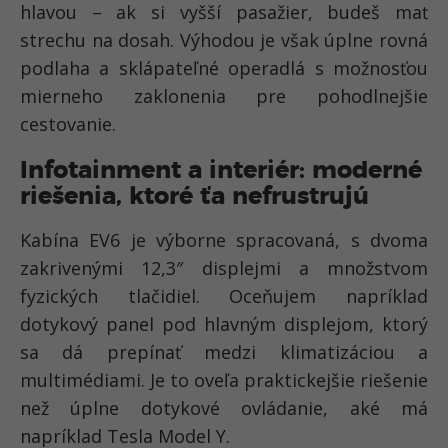
hlavou – ak si vyšší pasažier, budeš mať
strechu na dosah. Výhodou je však úplne rovná
podlaha a sklápateľné operadlá s možnosťou
mierneho zaklonenia pre pohodlnejšie
cestovanie.
Infotainment a interiér: moderné
riešenia, ktoré ťa nefrustrujú
Kabína EV6 je výborne spracovaná, s dvoma
zakrivenými 12,3″ displejmi a množstvom
fyzických tlačidiel. Oceňujem napríklad
dotykový panel pod hlavným displejom, ktorý
sa dá prepínať medzi klimatizáciou a
multimédiami. Je to oveľa praktickejšie riešenie
než úplne dotykové ovládanie, aké má
napríklad Tesla Model Y.