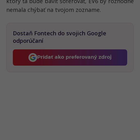
ktorý ťa bude baviť šoférovať, EV6 by rozhodne
nemala chýbať na tvojom zozname.
Dostaň Fontech do svojich Google
odporúčaní
Pridať ako preferovaný zdroj
Fontech, odkaz sa otvorí 