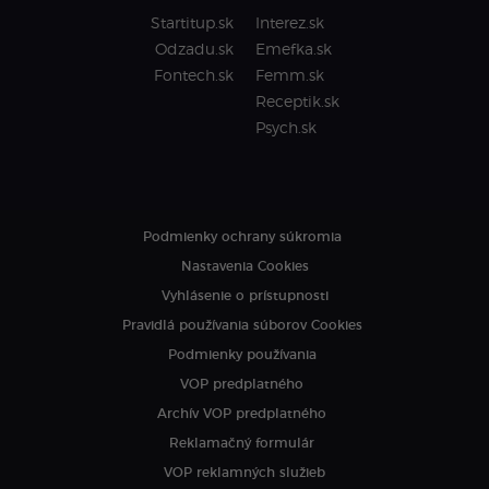
Startitup.sk
Interez.sk
Odzadu.sk
Emefka.sk
Fontech.sk
Femm.sk
Receptik.sk
Psych.sk
Podmienky ochrany súkromia
Nastavenia Cookies
Vyhlásenie o prístupnosti
Pravidlá používania súborov Cookies
Podmienky používania
VOP predplatného
Archív VOP predplatného
Reklamačný formulár
VOP reklamných služieb