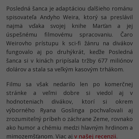
Posledná šanca je adaptáciou ďalšieho románu
spisovateľa Andyho Weira, ktorý sa preslávil
najmä vďaka svojej knihe Marťan a jej
úspešnému filmovému spracovaniu. Čaro
Weirovho prístupu k sci-fi žánru na divákov
fungovalo aj po druhýkrát, keďže Posledná
šanca si v kinách pripísala tržby 677 miliónov
dolárov a stala sa veľkým kasovým trhákom.
Filmu sa však nedarilo len po komerčnej
stránke a veľmi dobre si viedol aj v
hodnoteniach divákov, ktorí si okrem
výborného Ryana Goslinga pochvaľovali aj
zrozumiteľný príbeh o záchrane Zeme, rovnako
ako humor a chémiu medzi hlavným hrdinom a
mimozemšťanom. Viac aj
v našej recenzii
.