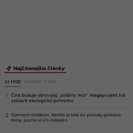
Najčítanejšie články
24 HOD
48 HOD
7 DNÍ
Čína buduje obrovský „solárny múr“. Megaprojekt má
zastaviť ekologickú pohromu
Výsmech divákom. Netflix pridal do ponuky geniálne
filmy, pozrie si ich málokto