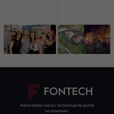
Nájdeš sa na našich
Nočný požiar na
fotkách? Toto je
Horehroní spálil 10
LOVESTREAM deň druhý
stavieb: Hasiči priamo na
očami našej redakcie
mieste odhalili podozrivú
(FOTOGALÉRIA)
príčinu
Najrýchlejšie rastúci technologický portál
na Slovensku.