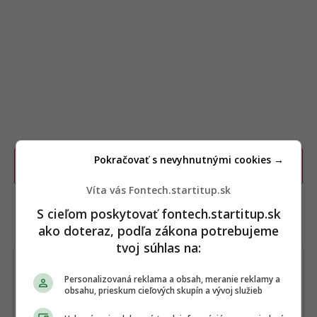
Pokračovať s nevyhnutnými cookies →
Poslať TIP redakcii na článok
Víta vás Fontech.startitup.sk
S cieľom poskytovať fontech.startitup.sk
TERAZ ČÍTAJÚ
ako doteraz, podľa zákona potrebujeme
tvoj súhlas na:
Personalizovaná reklama a obsah, meranie reklamy a
obsahu, prieskum cieľových skupín a vývoj služieb