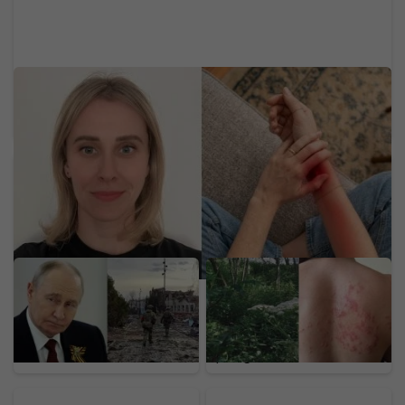
Neurologička odporúča metódu 60-5-3-30:
Mravčenie v končatinách môže byť neškodnou
reakciou na tlak, ale aj varovným signálom
Putin chystá anexiu v
Na Slovensku sa šíri
ďalšej krajine. Štyri štáty
nebezpečný gigant z
NATO varujú pred
Kaukazu: Pozor na
hrozbou pre Európu
rastlinu, ktorej dotyk
spôsobuje bolestivé
pľuzgiere