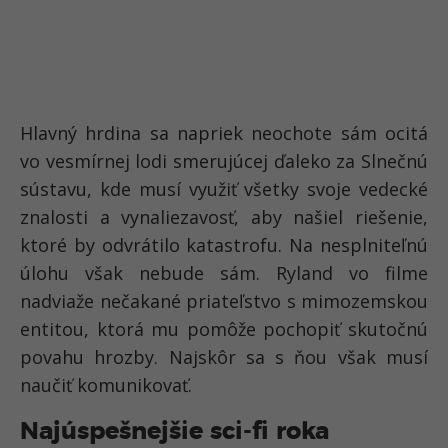
Hlavný hrdina sa napriek neochote sám ocitá
vo vesmírnej lodi smerujúcej ďaleko za Slnečnú
sústavu, kde musí využiť všetky svoje vedecké
znalosti a vynaliezavosť, aby našiel riešenie,
ktoré by odvrátilo katastrofu. Na nesplniteľnú
úlohu však nebude sám. Ryland vo filme
nadviaže nečakané priateľstvo s mimozemskou
entitou, ktorá mu pomôže pochopiť skutočnú
povahu hrozby. Najskôr sa s ňou však musí
naučiť komunikovať.
Najúspešnejšie sci-fi roka