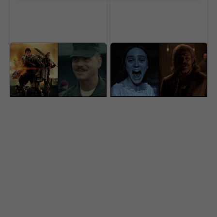
Výsmech divákom.
Na Netflix dorazila
Netflix pridal do ponuky
geniálna novinka aj s
geniálne filmy, pozrie si
dabingom. Má aj
ich málokto
slovenský rukopis