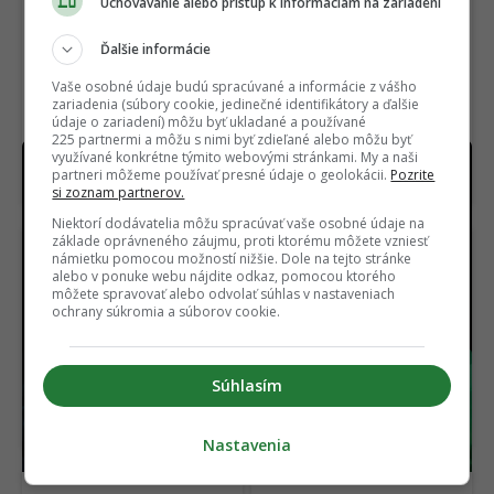
Uchovávanie alebo prístup k informáciám na zariadení
Ďalšie informácie
Vaše osobné údaje budú spracúvané a informácie z vášho
zariadenia (súbory cookie, jedinečné identifikátory a ďalšie
údaje o zariadení) môžu byť ukladané a používané
225 partnermi a môžu s nimi byť zdieľané alebo môžu byť
využívané konkrétne týmito webovými stránkami. My a naši
Nedocenený klenot práve dorazil online aj s
partneri môžeme používať presné údaje o geolokácii.
Pozrite
dabingom. Na jednom mieste sú všetky filmy
si zoznam partnerov.
Niektorí dodávatelia môžu spracúvať vaše osobné údaje na
základe oprávneného záujmu, proti ktorému môžete vzniesť
námietku pomocou možností nižšie. Dole na tejto stránke
alebo v ponuke webu nájdite odkaz, pomocou ktorého
môžete spravovať alebo odvolať súhlas v nastaveniach
ochrany súkromia a súborov cookie.
Horor, ktorý desil celú
OFICIÁLNE: Matrix
Súhlasím
generáciu, je späť. Nový
dostane nový film,
film ukazuje čistú hrôzu
hlavná hviezda sa
(VIDEO)
vyjadrila jasne
Nastavenia