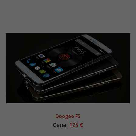
Doogee F5
Cena:
125 €