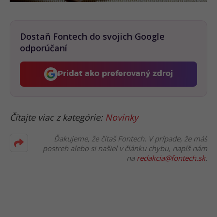
Dostaň Fontech do svojich Google
odporúčaní
Pridať ako preferovaný zdroj
Fontech, odkaz sa otvorí 
Čítajte viac z kategórie:
Novinky
Ďakujeme, že čítaš Fontech. V prípade, že máš
postreh alebo si našiel v článku chybu, napíš nám
na
redakcia@fontech.sk
.