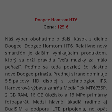
Doogee Homtom HT6
Cena:
125 €
Náš výber obohatíme o ďalší kúsok z dielne
Doogee, Doogee Homtom HT6. Relatívne nový
smartfón je ďalším vynikajúcim produktom,
ktorý sa drží pravidla “veľa muziky za málo
peňazí“. Poďme sa teda pozrieť, čo vlastne
nové Doogee prináša. Prednej strane dominuje
5,5-palcový HD displej s technológiou IPS.
Hardvérová výbava zahŕňa MediaTek MT6735P,
2 GB RAM, 16 GB úložisko a 13 MPx primárny
fotoaparát. Medzi hlavné lákadlá radíme aj
DualSIM a podporu LTE pripojenia, no opäť