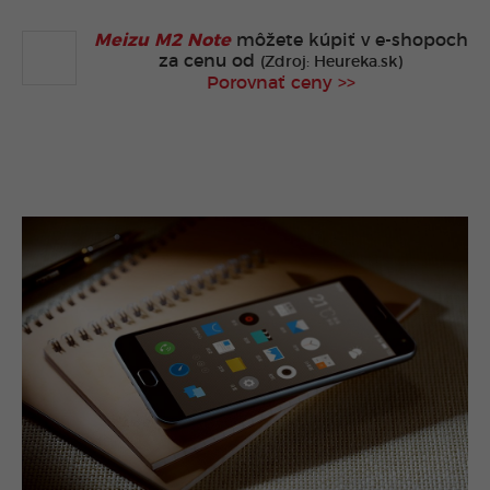
Meizu M2 Note
môžete kúpiť v
e-shopoch
za cenu od
(Zdroj: Heureka.sk)
Porovnať ceny >>