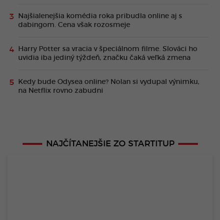
Najšialenejšia komédia roka pribudla online aj s
dabingom. Cena však rozosmeje
Harry Potter sa vracia v špeciálnom filme. Slováci ho
uvidia iba jediný týždeň, značku čaká veľká zmena
Kedy bude Odysea online? Nolan si vydupal výnimku,
na Netflix rovno zabudni
NAJČÍTANEJŠIE ZO STARTITUP