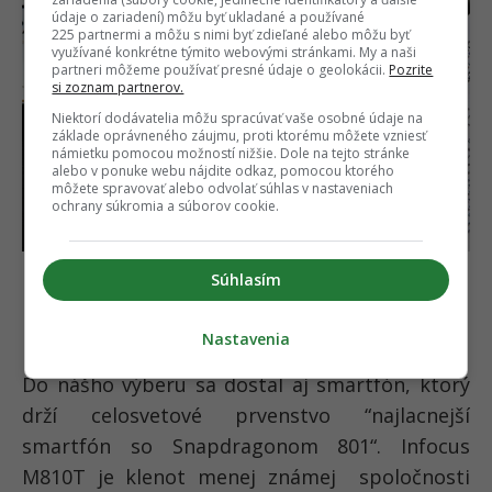
údaje o zariadení) môžu byť ukladané a používané
225 partnermi a môžu s nimi byť zdieľané alebo môžu byť
využívané konkrétne týmito webovými stránkami. My a naši
partneri môžeme používať presné údaje o geolokácii.
Pozrite
si zoznam partnerov.
Niektorí dodávatelia môžu spracúvať vaše osobné údaje na
základe oprávneného záujmu, proti ktorému môžete vzniesť
námietku pomocou možností nižšie. Dole na tejto stránke
alebo v ponuke webu nájdite odkaz, pomocou ktorého
môžete spravovať alebo odvolať súhlas v nastaveniach
ochrany súkromia a súborov cookie.
Súhlasím
Infocus M810T
Cena:
128 €
Nastavenia
Do nášho výberu sa dostal aj smartfón, ktorý
drží celosvetové prvenstvo “najlacnejší
smartfón so Snapdragonom 801“. Infocus
M810T je klenot menej známej spoločnosti