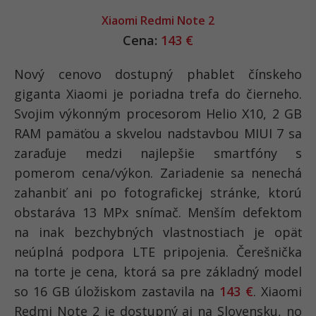
Xiaomi Redmi Note 2
Cena:
143 €
Nový cenovo dostupný phablet čínskeho
giganta Xiaomi je poriadna trefa do čierneho.
Svojim výkonným procesorom Helio X10, 2 GB
RAM pamäťou a skvelou nadstavbou MIUI 7 sa
zaraďuje medzi najlepšie smartfóny s
pomerom cena/výkon. Zariadenie sa nenechá
zahanbiť ani po fotografickej stránke, ktorú
obstaráva 13 MPx snímač. Menším defektom
na inak bezchybných vlastnostiach je opäť
neúplná podpora LTE pripojenia. Čerešnička
na torte je cena, ktorá sa pre základný model
so 16 GB úložiskom zastavila na
143 €
. Xiaomi
Redmi Note 2 je dostupný aj na Slovensku, no