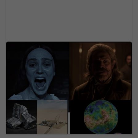
Na Netflix dorazila geniálna novinka aj s
dabingom. Má aj slovenský rukopis
USA našli pod púšťou
Vedci sa vo Venuši celé
surovinový poklad za 152
roky mýlili. Pod jej
miliárd dolárov. V ťažbe
povrchom objavili
im stojí nečakaná
procesy, s ktorými sa
prekážka
ešte nestretli