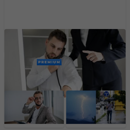
Jedna z najväčších slovenských bánk dnes mala
problémy. Výpadok zasiahol platby a ďalšie
služby
PREMIUM
Odložil som si 70 % mzdy
Koniec pekelných
a investoval 1 900 eur.
horúčav na Slovensku:
Experiment ukázal, čo
Teploty spadnú aj o viac
návody na bohatstvo
ako 10 stupňov,
nespomínajú
meteorológovia vydali
varovania