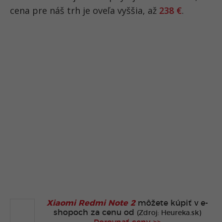
cena pre náš trh je oveľa vyššia, až
238 €
.
Xiaomi Redmi Note 2
môžete kúpiť v
e-
shopoch za cenu od
(Zdroj: Heureka.sk)