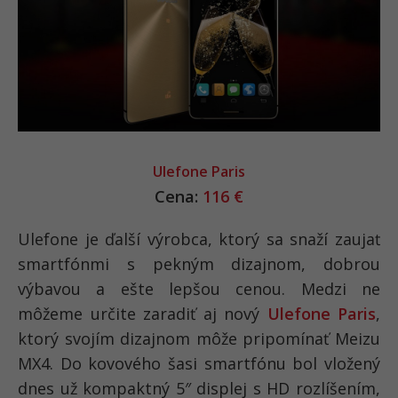
Ulefone Paris
Cena:
116 €
Ulefone je ďalší výrobca, ktorý sa snaží zaujať
smartfónmi s pekným dizajnom, dobrou
výbavou a ešte lepšou cenou. Medzi ne
môžeme určite zaradiť aj nový
Ulefone Paris
,
ktorý svojím dizajnom môže pripomínať Meizu
MX4. Do kovového šasi smartfónu bol vložený
dnes už kompaktný 5″ displej s HD rozlíšením,