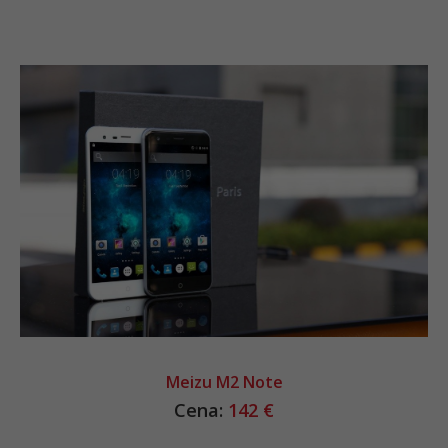
Meizu M2 Note
Cena:
142 €