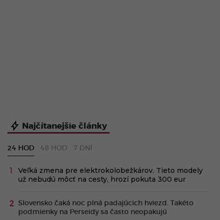
Najčítanejšie články
24 HOD
48 HOD
7 DNÍ
Veľká zmena pre elektrokolobežkárov. Tieto modely
už nebudú môcť na cesty, hrozí pokuta 300 eur
Slovensko čaká noc plná padajúcich hviezd. Takéto
podmienky na Perseidy sa často neopakujú