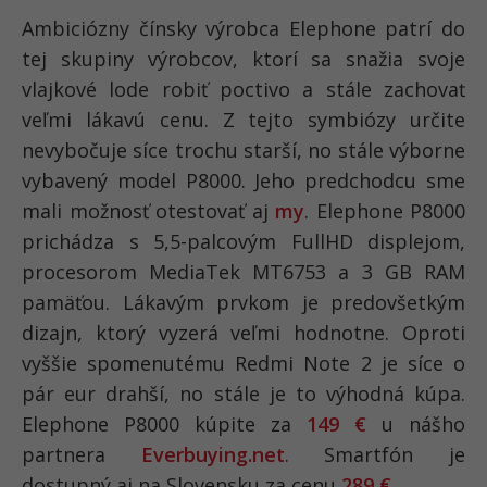
Ambiciózny čínsky výrobca Elephone patrí do
tej skupiny výrobcov, ktorí sa snažia svoje
vlajkové lode robiť poctivo a stále zachovať
veľmi lákavú cenu. Z tejto symbiózy určite
nevybočuje síce trochu starší, no stále výborne
vybavený model P8000. Jeho predchodcu sme
mali možnosť otestovať aj
my
. Elephone P8000
prichádza s 5,5-palcovým FullHD displejom,
procesorom MediaTek MT6753 a 3 GB RAM
pamäťou. Lákavým prvkom je predovšetkým
dizajn, ktorý vyzerá veľmi hodnotne. Oproti
vyššie spomenutému Redmi Note 2 je síce o
pár eur drahší, no stále je to výhodná kúpa.
Elephone P8000 kúpite za
149 €
u nášho
partnera
Everbuying.net
. Smartfón je
dostupný aj na Slovensku za cenu
289 €
.