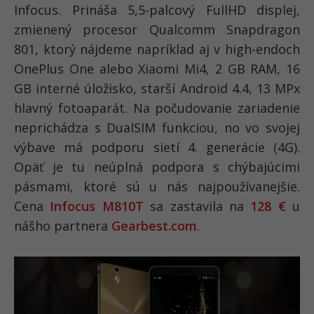
Infocus. Prináša 5,5-palcový FullHD displej,
zmienený procesor Qualcomm Snapdragon
801, ktorý nájdeme napríklad aj v high-endoch
OnePlus One alebo Xiaomi Mi4, 2 GB RAM, 16
GB interné úložisko, starší Android 4.4, 13 MPx
hlavný fotoaparát. Na počudovanie zariadenie
neprichádza s DualSIM funkciou, no vo svojej
výbave má podporu sietí 4. generácie (4G).
Opäť je tu neúplná podpora s chýbajúcimi
pásmami, ktoré sú u nás najpoužívanejšie.
Cena
Infocus M810T
sa zastavila na
128 €
u
nášho partnera
Gearbest.com
.