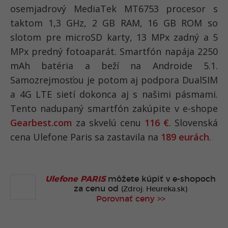
osemjadrový MediaTek MT6753 procesor s
taktom 1,3 GHz, 2 GB RAM, 16 GB ROM so
slotom pre microSD karty, 13 MPx zadný a 5
MPx predný fotoaparát. Smartfón napája 2250
mAh batéria a beží na Androide 5.1.
Samozrejmosťou je potom aj podpora DualSIM
a 4G LTE sietí dokonca aj s našimi pásmami.
Tento nadupaný smartfón zakúpite v e-shope
Gearbest.com
za skvelú cenu
116 €
. Slovenská
cena Ulefone Paris sa zastavila na
189 eurách
.
Ulefone PARIS
môžete kúpiť v
e-shopoch
za cenu od
(Zdroj: Heureka.sk)
Porovnať ceny >>