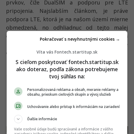
prvkov, čiže DualSIM a podporu pre LTE
pripojenia. Najslabším článkom, je práve
podpora LTE, ktorá je na našom území mierne
obmedzená, no odhliadnuc od tejto malej
chybyčky je Lenovo K3 Note pre mnohých tým
Pokračovať s nevyhnutnými cookies →
pravým smartfónom. Na záver vám prinášame
cenu, ktorá je naozaj prijateľná a činí
135 €
.
Víta vás Fontech.startitup.sk
S cieľom poskytovať fontech.startitup.sk
ako doteraz, podľa zákona potrebujeme
tvoj súhlas na:
Lenovo K3 Note
môžete kúpiť v
e-
shopoch za cenu od
(Zdroj: Heureka.sk)
Porovnať ceny >>
Personalizovaná reklama a obsah, meranie reklamy a
obsahu, prieskum cieľových skupín a vývoj služieb
Uchovávanie alebo prístup k informáciám na zariadení
Ďalšie informácie
Vaše osobné údaje budú spracúvané a informácie z vášho
zariadenia (súbory cookie, jedinečné identifikátory a ďalšie