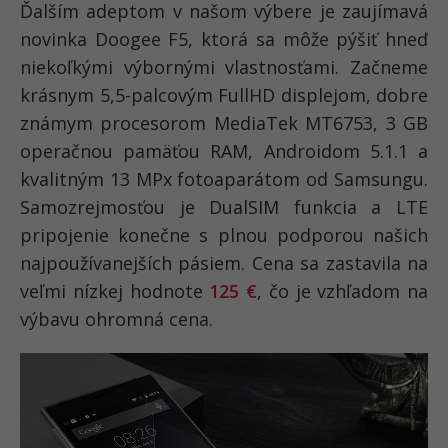
Ďalším adeptom v našom výbere je zaujímavá
novinka Doogee F5, ktorá sa môže pýšiť hneď
niekoľkými výbornými vlastnosťami. Začneme
krásnym 5,5-palcovým FullHD displejom, dobre
známym procesorom MediaTek MT6753, 3 GB
operačnou pamäťou RAM, Androidom 5.1.1 a
kvalitným 13 MPx fotoaparátom od Samsungu.
Samozrejmosťou je DualSIM funkcia a LTE
pripojenie konečne s plnou podporou našich
najpoužívanejších pásiem. Cena sa zastavila na
veľmi nízkej hodnote
125 €
, čo je vzhľadom na
výbavu ohromná cena.