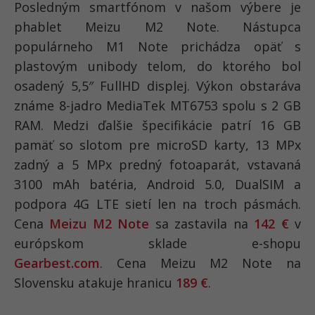
Posledným smartfónom v našom výbere je
phablet Meizu M2 Note. Nástupca
populárneho M1 Note prichádza opäť s
plastovým unibody telom, do ktorého bol
osadený 5,5″ FullHD displej. Výkon obstaráva
známe 8-jadro MediaTek MT6753 spolu s 2 GB
RAM. Medzi ďalšie špecifikácie patrí 16 GB
pamäť so slotom pre microSD karty, 13 MPx
zadný a 5 MPx predný fotoaparát, vstavaná
3100 mAh batéria, Android 5.0, DualSIM a
podpora 4G LTE sietí len na troch pásmách.
Cena
Meizu M2 Note
sa zastavila na
142 €
v
európskom sklade e-shopu
Gearbest.com
. Cena Meizu M2 Note na
Slovensku atakuje hranicu
189 €
.