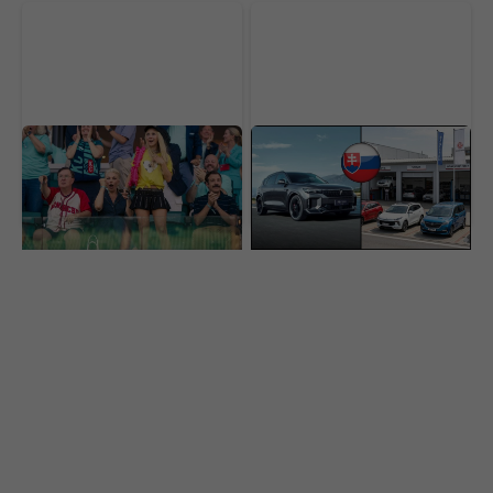
Najlepší komediálny
Čínske autá útočia na
seriál sa vrátil a prvá časť
svoju najväčšiu slabinu.
už je online. Ohlasy sa
Toto má byť riešenie,
rozchádzajú
ako si získať Slovákov