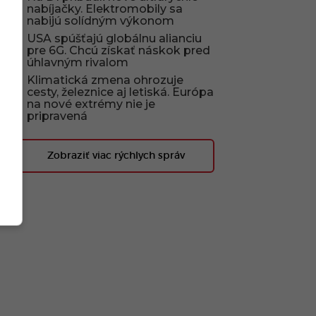
nabíjačky. Elektromobily sa
nabijú solídným výkonom
USA spúšťajú globálnu alianciu
pre 6G. Chcú získať náskok pred
úhlavným rivalom
Klimatická zmena ohrozuje
cesty, železnice aj letiská. Európa
na nové extrémy nie je
pripravená
Zobraziť viac rýchlych správ