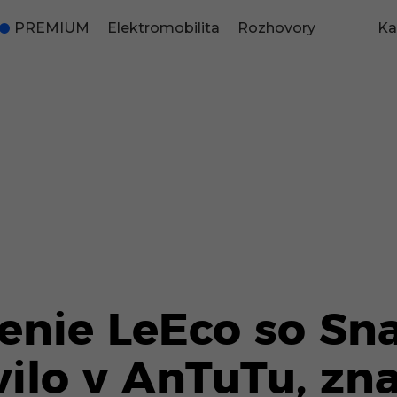
PREMIUM
Elektromobilita
Rozhovory
Ka
denie LeEco so S
vilo v AnTuTu, z