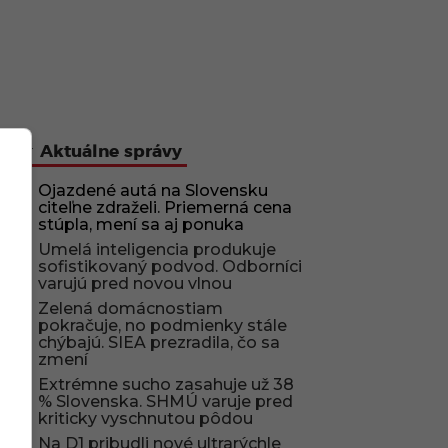
Aktuálne správy
Ojazdené autá na Slovensku
citeľne zdraželi. Priemerná cena
stúpla, mení sa aj ponuka
Umelá inteligencia produkuje
sofistikovaný podvod. Odborníci
varujú pred novou vlnou
Zelená domácnostiam
pokračuje, no podmienky stále
chýbajú. SIEA prezradila, čo sa
zmení
Extrémne sucho zasahuje už 38
% Slovenska. SHMÚ varuje pred
kriticky vyschnutou pôdou
Na D1 pribudli nové ultrarýchle