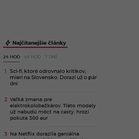
Najčítanejšie články
24 HOD
48 HOD
7 DNÍ
Sci-fi, ktoré odrovnalo kritikov,
mieri na Slovensko. Dorazí už o pár
dní
Veľká zmena pre
elektrokolobežkárov. Tieto modely
už nebudú môcť na cesty, hrozí
pokuta 300 eur
Na Netflix dorazila geniálna