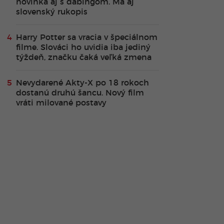
novinka aj s dabingom. Má aj
slovenský rukopis
Harry Potter sa vracia v špeciálnom
filme. Slováci ho uvidia iba jediný
týždeň, značku čaká veľká zmena
Nevydarené Akty-X po 18 rokoch
dostanú druhú šancu. Nový film
vráti milované postavy