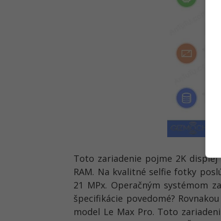
Toto zariadenie pojme 2K disple
RAM. Na kvalitné selfie fotky pos
21 MPx. Operačným systémom zari
špecifikácie povedomé? Rovnakou
model Le Max Pro. Toto zariaden