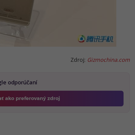
Zdroj:
Gizmochina.com
gle odporúčaní
ať ako preferovaný zdroj
Fontech, odkaz sa otvorí v novom okne