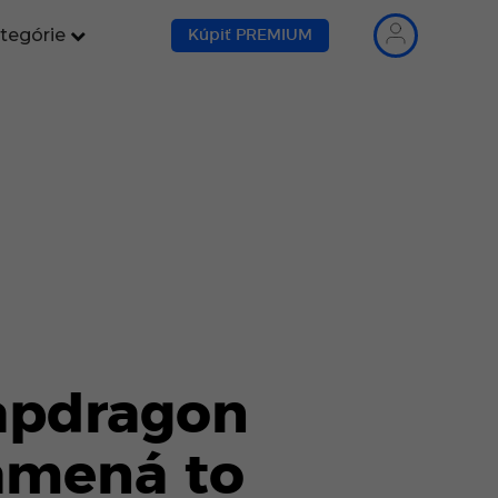
tegórie
Kúpiť PREMIUM
napdragon
namená to