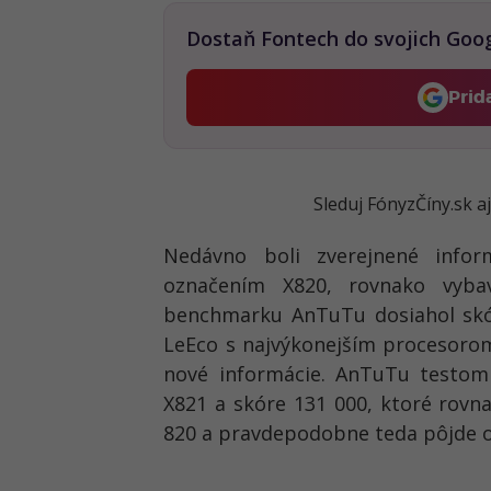
Dostaň Fontech do svojich Goo
Prid
Sleduj FónyzČíny.sk a
Nedávno boli zverejnené inf
označením X820, rovnako vyb
benchmarku AnTuTu dosiahol skór
LeEco s najvýkonejším procesoro
nové informácie. AnTuTu testom 
X821 a skóre 131 000, ktoré rov
820 a pravdepodobne teda pôjde o