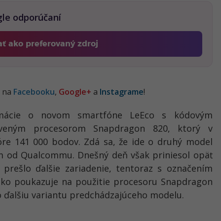
gle odporúčaní
ať ako preferovaný zdroj
Fontech, odkaz sa otvorí v novom okne
j na
Facebooku
,
Google+
a
Instagrame
!
ormácie o novom smartfóne LeEco s kódovým
aveným procesorom Snapdragon 820, ktorý v
e 141 000 bodov. Zdá sa, že ide o druhý model
m od Qualcommu. Dnešný deň však priniesol opäť
prešlo ďalšie zariadenie, tentoraz s označením
nako poukazuje na použitie procesoru Snapdragon
 ďalšiu variantu predchádzajúceho modelu.