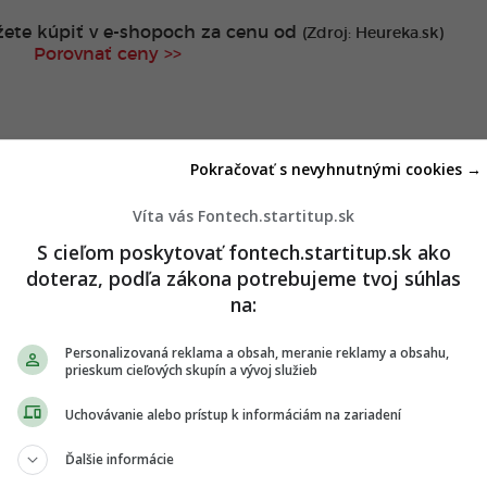
ete kúpiť v
e-shopoch za cenu od
(Zdroj: Heureka.sk)
Porovnať ceny >>
Pokračovať s nevyhnutnými cookies →
Víta vás Fontech.startitup.sk
S cieľom poskytovať fontech.startitup.sk ako
doteraz, podľa zákona potrebujeme tvoj súhlas
na:
Personalizovaná reklama a obsah, meranie reklamy a obsahu,
prieskum cieľových skupín a vývoj služieb
Uchovávanie alebo prístup k informáciám na zariadení
Ďalšie informácie