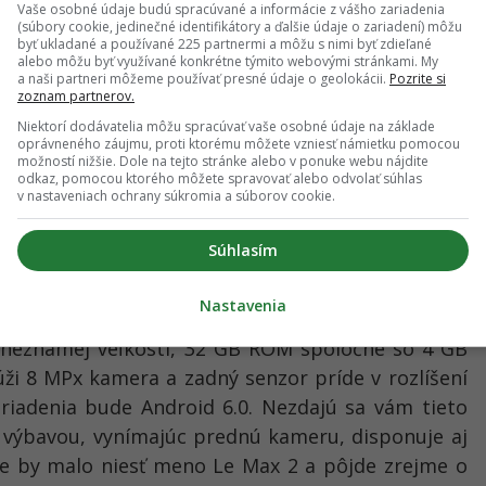
Vaše osobné údaje budú spracúvané a informácie z vášho zariadenia
(súbory cookie, jedinečné identifikátory a ďalšie údaje o zariadení) môžu
byť ukladané a používané 225 partnermi a môžu s nimi byť zdieľané
alebo môžu byť využívané konkrétne týmito webovými stránkami. My
a naši partneri môžeme používať presné údaje o geolokácii.
Pozrite si
zoznam partnerov.
Niektorí dodávatelia môžu spracúvať vaše osobné údaje na základe
oprávneného záujmu, proti ktorému môžete vzniesť námietku pomocou
možností nižšie. Dole na tejto stránke alebo v ponuke webu nájdite
odkaz, pomocou ktorého môžete spravovať alebo odvolať súhlas
v nastaveniach ochrany súkromia a súborov cookie.
Súhlasím
Nastavenia
j neznámej veľkosti, 32 GB ROM spoločne so 4 GB
lúži 8 MPx kamera a zadný senzor príde v rozlíšení
adenia bude Android 6.0. Nezdajú sa vám tieto
 výbavou, vynímajúc prednú kameru, disponuje aj
ie by malo niesť meno Le Max 2 a pôjde zrejme o