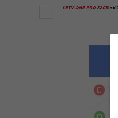
LETV ONE PRO 32GB
môž