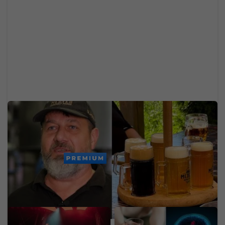
Po 10 rokoch končia s varením piva: Bratia
predávajú obľúbený pivovar a reštaurácie na
Bazoši
PREMIUM
Lovestream už nie je len
ŠÚKL varuje pred