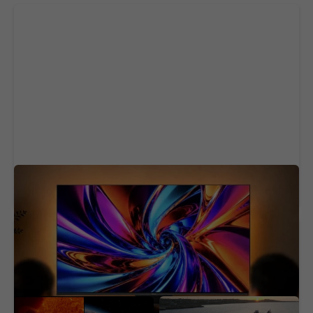
Do televízorov príde najväčšia novinka pre
obraz za roky. Slávny výrobca vylepší zážitok
150 rokov ho nevedeli
Je predvídateľnejšia než