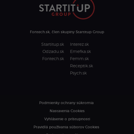
Fontech.sk, člen skupiny Startitup Group
Startitup.sk
Interez.sk
Odzadu.sk
Emefka.sk
Fontech.sk
Femm.sk
Receptik.sk
Psych.sk
Podmienky ochrany súkromia
Nastavenia Cookies
Vyhlásenie o prístupnosti
Pravidlá používania súborov Cookies