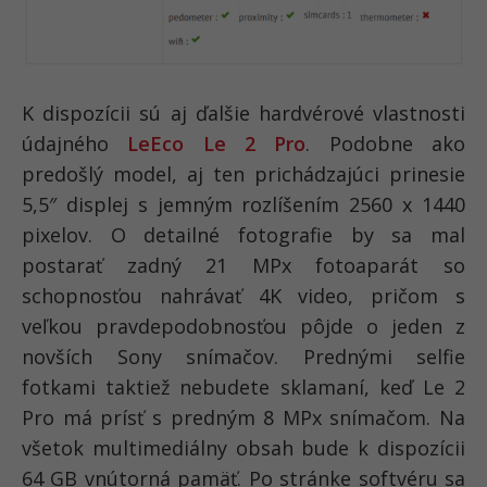
K dispozícii sú aj ďalšie hardvérové vlastnosti
údajného
LeEco Le 2 Pro
. Podobne ako
predošlý model, aj ten prichádzajúci prinesie
5,5″ displej s jemným rozlíšením 2560 x 1440
pixelov. O detailné fotografie by sa mal
postarať zadný 21 MPx fotoaparát so
schopnosťou nahrávať 4K video, pričom s
veľkou pravdepodobnosťou pôjde o jeden z
novších Sony snímačov. Prednými selfie
fotkami taktiež nebudete sklamaní, keď Le 2
Pro má prísť s predným 8 MPx snímačom. Na
všetok multimediálny obsah bude k dispozícii
64 GB vnútorná pamäť. Po stránke softvéru sa