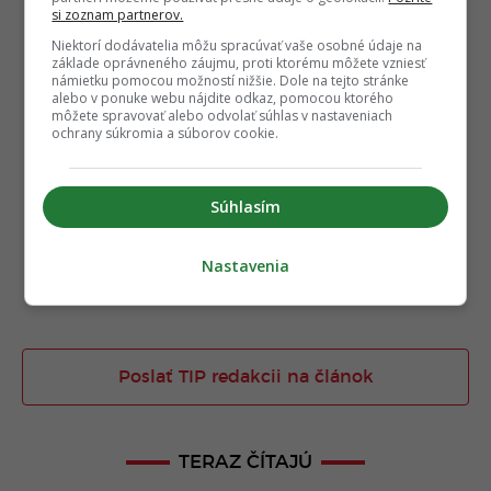
si zoznam partnerov.
Niektorí dodávatelia môžu spracúvať vaše osobné údaje na
základe oprávneného záujmu, proti ktorému môžete vzniesť
námietku pomocou možností nižšie. Dole na tejto stránke
alebo v ponuke webu nájdite odkaz, pomocou ktorého
môžete spravovať alebo odvolať súhlas v nastaveniach
ochrany súkromia a súborov cookie.
Súhlasím
Nastavenia
Poslať TIP redakcii na článok
TERAZ ČÍTAJÚ