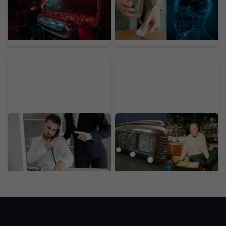
o hudbe. Prináša zóny,
známymi liekmi. Môžu
kde si oddýchneš,
zvyšovať riziko
doplníš energiu a na
zriedkavého nádoru,
chvíľu „vypneš“
užívajú ich tisíce
Sloveniek
Jedna z najväčších
Legendárne rádio z povál
slovenských bánk dnes
má dnes vysokú cenu.
mala problémy. Výpadok
Kultový kúsok predáš za
zasiahol platby a ďalšie
desiatky eur
služby