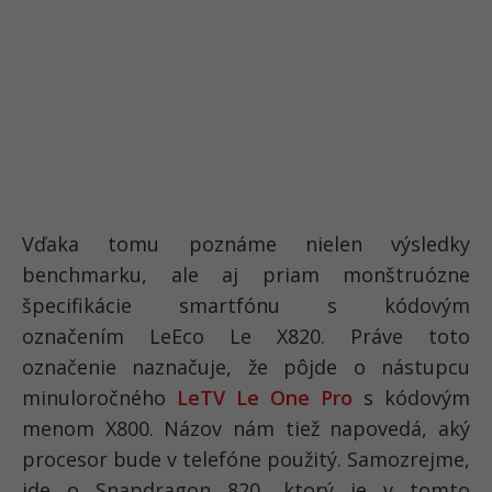
Vďaka tomu poznáme nielen výsledky
benchmarku, ale aj priam monštruózne
špecifikácie smartfónu s kódovým
označením LeEco Le X820. Práve toto
označenie naznačuje, že pôjde o nástupcu
minuloročného
LeTV Le One Pro
s kódovým
menom X800. Názov nám tiež napovedá, aký
procesor bude v telefóne použitý. Samozrejme,
ide o Snapdragon 820, ktorý je v tomto