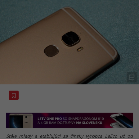
Stále mladý a etablujúci sa čínsky výrobca LeEco už od