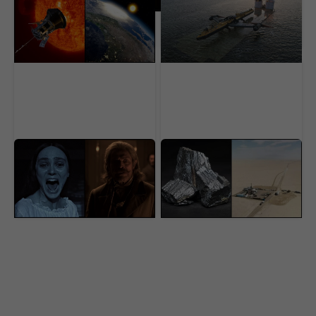
dokázať. Najvýkonnejší
vietor aj slnko. Svet
teleskop odhalil zvláštny
zabudol na obrovskú
fenomén Slnka
prírodnú elektráreň
Na Netflix dorazila
USA našli pod púšťou
geniálna novinka aj s
surovinový poklad za 152
dabingom. Má aj
miliárd dolárov. V ťažbe
slovenský rukopis
im stojí nečakaná
prekážka