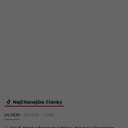
Najčítanejšie články
24 HOD
48 HOD
7 DNÍ
Sci-fi, ktoré odrovnalo kritikov, mieri na Slovensko.