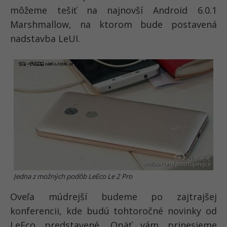
môžeme tešiť na najnovší Android 6.0.1
Marshmallow, na ktorom bude postavená
nadstavba LeUI.
Jedna z možných podôb LeEco Le 2 Pro
Oveľa múdrejší budeme po zajtrajšej
konferencii, kde budú tohtoročné novinky od
LeEco predstavené. Opäť vám prinesieme