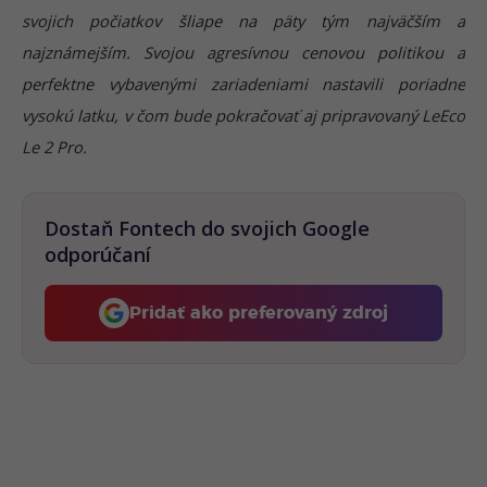
svojich počiatkov šliape na päty tým najväčším a
najznámejším. Svojou agresívnou cenovou politikou a
perfektne vybavenými zariadeniami nastavili poriadne
vysokú latku, v čom bude pokračovať aj pripravovaný LeEco
Le 2 Pro.
Dostaň Fontech do svojich Google
odporúčaní
Pridať ako preferovaný zdroj
Fontech, odkaz sa otvorí 