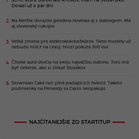
Dorazí už o pár dní
Na Netflix dorazila geniálna novinka aj s dabingom. Má
aj slovenský rukopis
Veľká zmena pre elektrokolobežkárov. Tieto modely už
nebudú môcť na cesty, hrozí pokuta 300 eur
Čínske autá útočia na svoju najväčšiu slabinu. Toto má
byť riešenie, ako si získať Slovákov
Slovensko čaká noc plná padajúcich hviezd. Takéto
podmienky na Perseidy sa často neopakujú
NAJČÍTANEJŠIE ZO STARTITUP