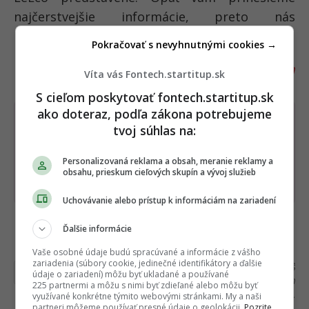
najčerstvejšie informácie, preto nás
neprestávajte sledovať.
Pokračovať s nevyhnutnými cookies →
Zdroj:
GFXbench.com
Víta vás Fontech.startitup.sk
S cieľom poskytovať fontech.startitup.sk
ako doteraz, podľa zákona potrebujeme
Dostaň Fontech do svojich Google
tvoj súhlas na:
odporúčaní
Personalizovaná reklama a obsah, meranie reklamy a
obsahu, prieskum cieľových skupín a vývoj služieb
Pridať ako preferovaný zdroj
Fontech, odkaz sa otvorí 
Uchovávanie alebo prístup k informáciám na zariadení
Ďalšie informácie
Čítajte viac z kategórie:
Novinky
Vaše osobné údaje budú spracúvané a informácie z vášho
zariadenia (súbory cookie, jedinečné identifikátory a ďalšie
Ďakujeme, že čítaš Fontech. V prípade, že máš
údaje o zariadení) môžu byť ukladané a používané
postreh alebo si našiel v článku chybu, napíš nám
225 partnermi a môžu s nimi byť zdieľané alebo môžu byť
na
redakcia@fontech.sk
.
využívané konkrétne týmito webovými stránkami. My a naši
partneri môžeme používať presné údaje o geolokácii.
Pozrite