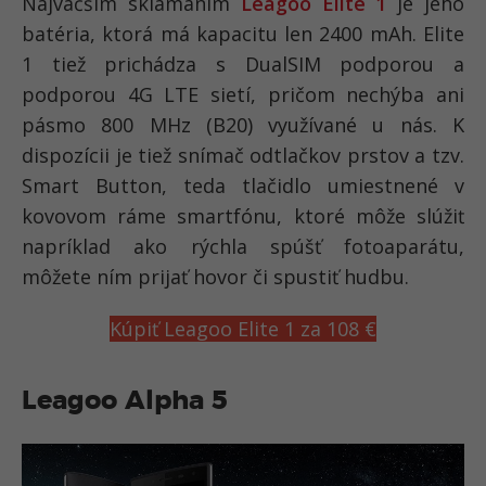
Najväčším sklamaním
Leagoo Elite 1
je jeho
batéria, ktorá má kapacitu len 2400 mAh. Elite
1 tiež prichádza s DualSIM podporou a
podporou 4G LTE sietí, pričom nechýba ani
pásmo 800 MHz (B20) využívané u nás. K
dispozícii je tiež snímač odtlačkov prstov a tzv.
Smart Button, teda tlačidlo umiestnené v
kovovom ráme smartfónu, ktoré môže slúžiť
napríklad ako rýchla spúšť fotoaparátu,
môžete ním prijať hovor či spustiť hudbu.
Kúpiť Leagoo Elite 1 za 108 €
Leagoo Alpha 5