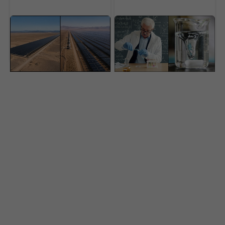
Čína buduje obrovský
Energetický svet je na
„solárny múr“.
nohách. Američania
Megaprojekt má zastaviť
vyrobili vodík za
ekologickú pohromu
rekordne nízku cenu