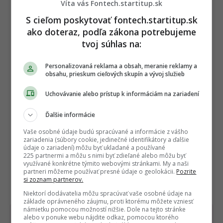
Víta vás Fontech.startitup.sk
S cieľom poskytovať fontech.startitup.sk
ako doteraz, podľa zákona potrebujeme
tvoj súhlas na:
Personalizovaná reklama a obsah, meranie reklamy a
obsahu, prieskum cieľových skupín a vývoj služieb
Uchovávanie alebo prístup k informáciám na zariadení
Ďalšie informácie
Vaše osobné údaje budú spracúvané a informácie z vášho
zariadenia (súbory cookie, jedinečné identifikátory a ďalšie
údaje o zariadení) môžu byť ukladané a používané
225 partnermi a môžu s nimi byť zdieľané alebo môžu byť
využívané konkrétne týmito webovými stránkami. My a naši
partneri môžeme používať presné údaje o geolokácii.
Pozrite
si zoznam partnerov.
Niektorí dodávatelia môžu spracúvať vaše osobné údaje na
základe oprávneného záujmu, proti ktorému môžete vzniesť
námietku pomocou možností nižšie. Dole na tejto stránke
Dostaň Fontech do svojich Google
alebo v ponuke webu nájdite odkaz, pomocou ktorého