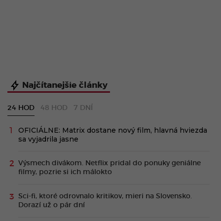
Najčítanejšie články
24 HOD
48 HOD
7 DNÍ
OFICIÁLNE: Matrix dostane nový film, hlavná hviezda
sa vyjadrila jasne
Výsmech divákom. Netflix pridal do ponuky geniálne
filmy, pozrie si ich málokto
Sci-fi, ktoré odrovnalo kritikov, mieri na Slovensko.
Dorazí už o pár dní