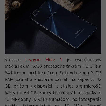
Srdcom
Leagoo Elite 1
je osemjadrový
MediaTek MT6753 procesor s taktom 1,3 GHz a
64-bitovou architektúrou. Sekunduje mu 3 GB
RAM pamäť a vnútorná pamäť má kapacitu 32
GB, pričom k dispozícii je aj slot pre microSD
karty do 64 GB. Zadný fotoaparát prichádza s
13 MPx Sony IMX214 snímačom, no fotoaparát
prešiel interpoláciou na 16 MPx. Predný