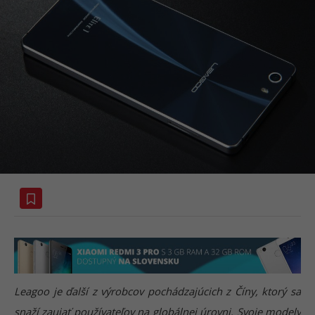
Leagoo je ďalší z výrobcov pochádzajúcich z Číny, ktorý sa
snaží zaujať používateľov na globálnej úrovni. Svoje modely