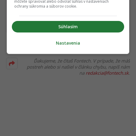
môžete spravovať alebo odvolať súhlas v nastaveniach
odporúčaní
ochrany súkromia a súborov cookie.
Pridať ako preferovaný zdroj
Fontech, odkaz sa otvorí 
Súhlasím
Nastavenia
Čítajte viac z kategórie:
Novinky
Ďakujeme, že čítaš Fontech. V prípade, že máš
postreh alebo si našiel v článku chybu, napíš nám
na
redakcia@fontech.sk
.