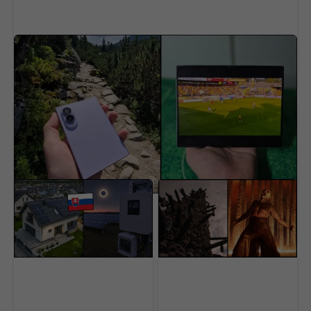
Samsung vyrobil takmer najlepší
RECENZIA
smartfón. Pokazil ho však tým najdôležitejším
(RECENZIA)
Zatmenie Slnka oberie
Nedocenený klenot
európsku fotovoltiku až
práve dorazil online aj s
o 9,7 GW výkonu. Koľko
dabingom. Na jednom
stratia Slováci?
mieste sú všetky filmy