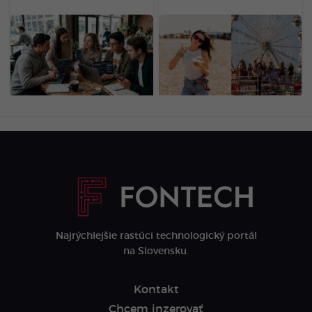
Dôchodok už v 20-ke:
„Za 3 dni minieme aj 1
Generácia Z odmieta
000 eur.“ Slováci
drieť do staroby, zavádza
prezradili, aké sumy minú
nový trend
na festivale
LOVESTREAM (ANKETA)
Najrýchlejšie rastúci technologický portál
na Slovensku.
Kontakt
Chcem inzerovať