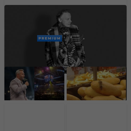
Zomrel svetoznámy hudobný velikán. Stál za
legendárnymi hitmi Madonny, U2 či Brintey
Spears
PREMIUM
Ondřej Novotný z
Na bochníku chleba sa
Oktagonu. Za McGregora
objavila myš. Fotka z
by dal aj 50 miliónov eur,
predajne známeho
organizáciu by predal za
reťazca obletela internet
astronomickú sumu