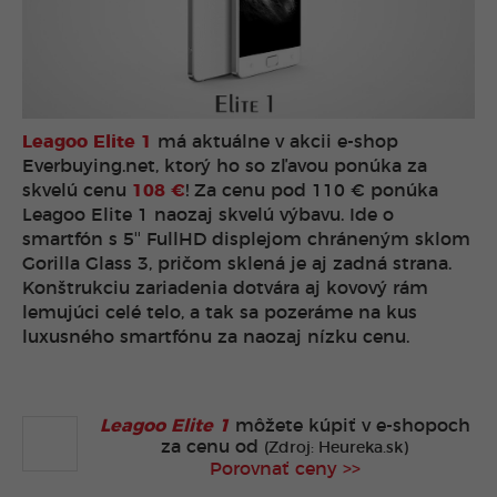
Leagoo Elite 1
má aktuálne v akcii e-shop
Everbuying.net, ktorý ho so zľavou ponúka za
skvelú cenu
108 €
! Za cenu pod 110 € ponúka
Leagoo Elite 1 naozaj skvelú výbavu. Ide o
smartfón s 5″ FullHD displejom chráneným sklom
Gorilla Glass 3, pričom sklená je aj zadná strana.
Konštrukciu zariadenia dotvára aj kovový rám
lemujúci celé telo, a tak sa pozeráme na kus
luxusného smartfónu za naozaj nízku cenu.
Leagoo Elite 1
môžete kúpiť v
e-shopoch
za cenu od
(Zdroj: Heureka.sk)
Porovnať ceny >>