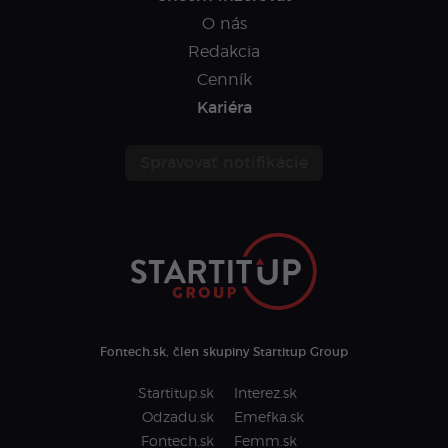
O nás
Redakcia
Cenník
Kariéra
Spravovať notifikácie
Fontech.sk, člen skupiny Startitup Group
Startitup.sk
Interez.sk
Odzadu.sk
Emefka.sk
Fontech.sk
Femm.sk