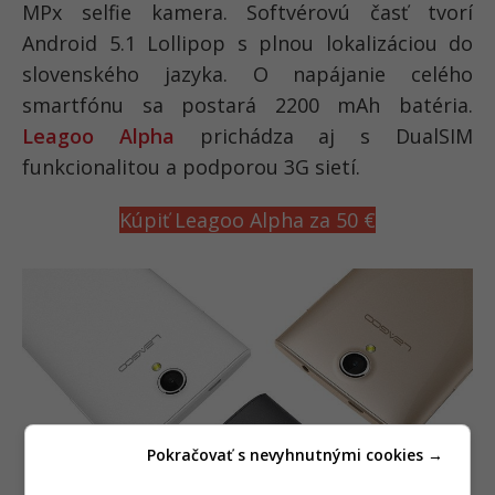
MPx selfie kamera. Softvérovú časť tvorí
Android 5.1 Lollipop s plnou lokalizáciou do
slovenského jazyka. O napájanie celého
smartfónu sa postará 2200 mAh batéria.
Leagoo Alpha
prichádza aj s DualSIM
funkcionalitou a podporou 3G sietí.
Kúpiť Leagoo Alpha za 50 €
Pokračovať s nevyhnutnými cookies →