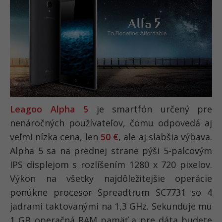
Leagoo Alpha 5
je smartfón určený pre
nenáročných používateľov, čomu odpovedá aj
veľmi nízka cena, len
50 €
, ale aj slabšia výbava.
Alpha 5 sa na prednej strane pýši 5-palcovým
IPS displejom s rozlíšením 1280 x 720 pixelov.
Výkon na všetky najdôležitejšie operácie
ponúkne procesor Spreadtrum SC7731 so 4
jadrami taktovanými na 1,3 GHz. Sekunduje mu
1 GB operačná RAM pamäť a pre dáta budete