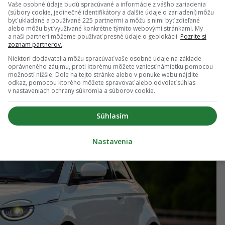
Vaše osobné údaje budú spracúvané a informácie z vášho zariadenia
 približne 5 000 eur, čo je zásadný argument pre
(súbory cookie, jedinečné identifikátory a ďalšie údaje o zariadení) môžu
byť ukladané a používané 225 partnermi a môžu s nimi byť zdieľané
lové mestské auto, ale nechcú investovať do
alebo môžu byť využívané konkrétne týmito webovými stránkami. My
a naši partneri môžeme používať presné údaje o geolokácii.
Pozrite si
dispozícii v troch verziách karosérie – klasický
zoznam partnerov.
1 s asymetrickými dverami a dodatočnými zadnými
Niektorí dodávatelia môžu spracúvať vaše osobné údaje na základe
oprávneného záujmu, proti ktorému môžete vzniesť námietku pomocou
možností nižšie. Dole na tejto stránke alebo v ponuke webu nájdite
odkaz, pomocou ktorého môžete spravovať alebo odvolať súhlas
v nastaveniach ochrany súkromia a súborov cookie.
Súhlasím
Nastavenia