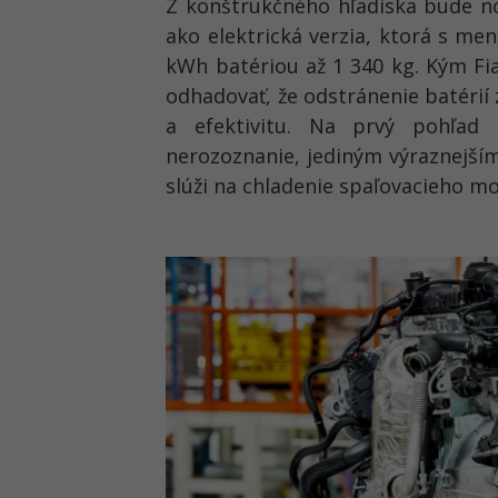
Z konštrukčného hľadiska bude n
ako elektrická verzia, ktorá s me
kWh batériou až 1 340 kg. Kým Fi
odhadovať, že odstránenie batérií
a efektivitu. Na prvý pohľad 
nerozoznanie, jediným výraznejším
slúži na chladenie spaľovacieho mo