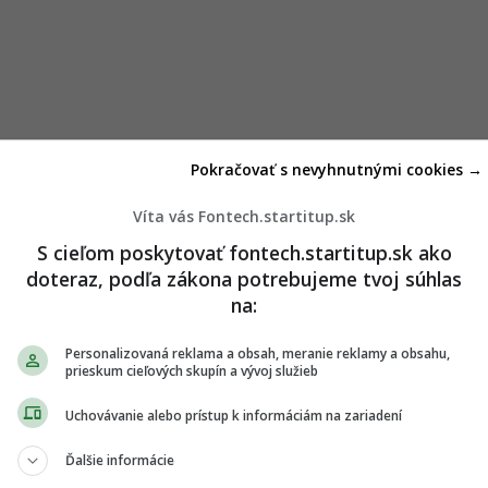
Pokračovať s nevyhnutnými cookies →
Víta vás Fontech.startitup.sk
chne
S cieľom poskytovať fontech.startitup.sk ako
doteraz, podľa zákona potrebujeme tvoj súhlas
 závode Mirafiori v Turíne, kde už beží výrobná
na:
. Prvé autá pre zákazníkov majú začať schádzať z
sa očakáva produkcia približne 5 000 kusov. Cieľom
Personalizovaná reklama a obsah, meranie reklamy a obsahu,
prieskum cieľových skupín a vývoj služieb
u, ktorý vlani vyprodukoval len 25 000 vozidiel,
000.
Uchovávanie alebo prístup k informáciám na zariadení
Taliansku na úrovni 17 000 eur. Hoci nejde práve o
Ďalšie informácie
do úvahy, že v cene je aj 22 % DPH. V porovnaní s