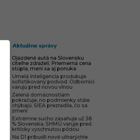
Aktuálne správy
Ojazdené autá na Slovensku
citeľne zdraželi. Priemerná cena
stúpla, mení sa aj ponuka
Umelá inteligencia produkuje
sofistikovaný podvod. Odborníci
varujú pred novou vlnou
Zelená domácnostiam
pokračuje, no podmienky stále
chýbajú. SIEA prezradila, čo sa
zmení
Extrémne sucho zasahuje už 38
% Slovenska. SHMÚ varuje pred
kriticky vyschnutou pôdou
Na D1 pribudli nové ultrarýchle