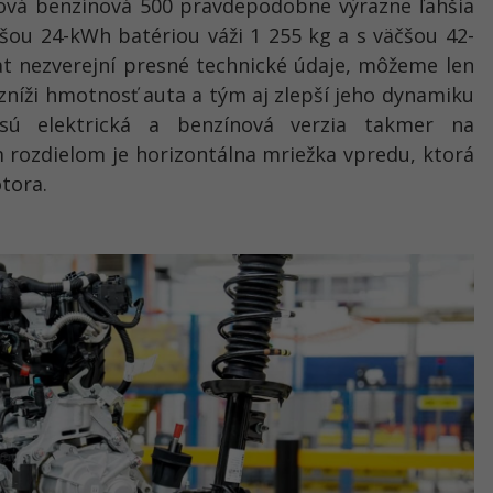
ová benzínová 500 pravdepodobne výrazne ľahšia
nšou 24-kWh batériou váži 1 255 kg a s väčšou 42-
at nezverejní presné technické údaje, môžeme len
 zníži hmotnosť auta a tým aj zlepší jeho dynamiku
sú elektrická a benzínová verzia takmer na
 rozdielom je horizontálna mriežka vpredu, ktorá
tora.