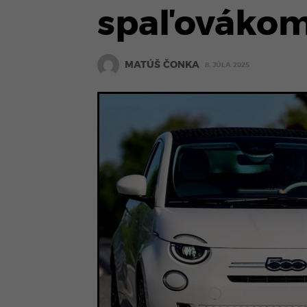
spaľovákom,
MATÚŠ ČONKA
8. JÚLA 2025