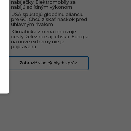
nabíjačky. Elektromobily sa
nabijú solídným výkonom
USA spúšťajú globálnu alianciu
pre 6G. Chcú získať náskok pred
úhlavným rivalom
Klimatická zmena ohrozuje
cesty, železnice aj letiská. Európa
na nové extrémy nie je
pripravená
Zobraziť viac rýchlych správ