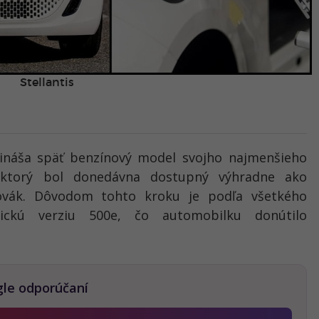
Stellantis
prináša späť benzínový model svojho najmenšieho
, ktorý bol donedávna dostupný výhradne ako
ľovák. Dôvodom tohto kroku je podľa všetkého
ickú verziu 500e, čo automobilku donútilo
gle odporúčaní