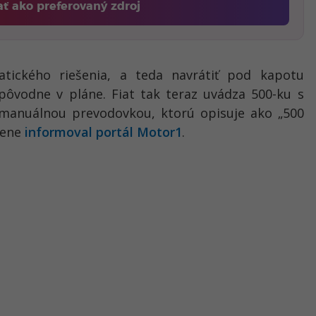
ať ako preferovaný zdroj
Fontech, odkaz sa otvorí v novom okne
tického riešenia, a teda navrátiť pod kapotu
pôvodne v pláne. Fiat tak teraz uvádza 500-ku s
 manuálnou prevodovkou, ktorú opisuje ako „500
mene
informoval portál Motor1
.