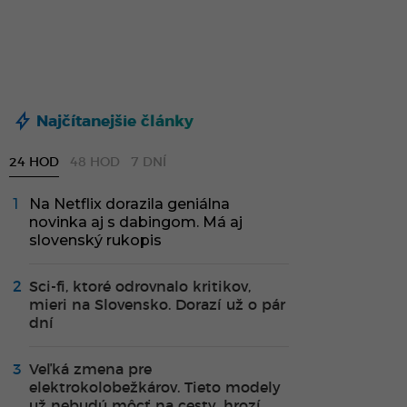
Najčítanejšie články
24 HOD
48 HOD
7 DNÍ
Na Netflix dorazila geniálna
novinka aj s dabingom. Má aj
slovenský rukopis
Sci-fi, ktoré odrovnalo kritikov,
mieri na Slovensko. Dorazí už o pár
dní
Veľká zmena pre
elektrokolobežkárov. Tieto modely
už nebudú môcť na cesty, hrozí