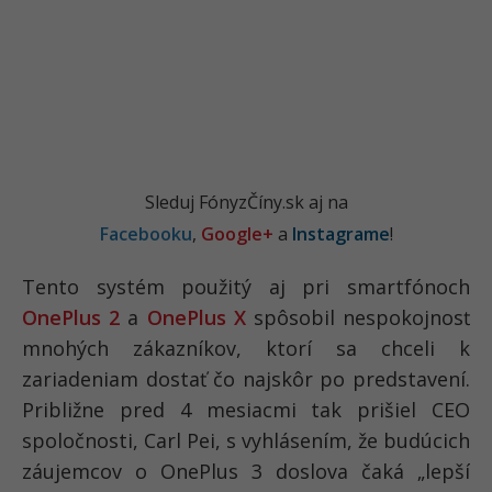
Sleduj FónyzČíny.sk aj na
Facebooku
,
Google+
a
Instagrame
!
Tento systém použitý aj pri smartfónoch
OnePlus 2
a
OnePlus X
spôsobil nespokojnosť
mnohých zákazníkov, ktorí sa chceli k
zariadeniam dostať čo najskôr po predstavení.
Približne pred 4 mesiacmi tak prišiel CEO
spoločnosti, Carl Pei, s vyhlásením, že budúcich
záujemcov o OnePlus 3 doslova čaká „lepší