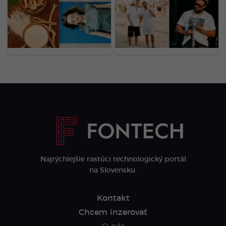
od stresu, no skrýva
Zachytil ťa náš objektív?
riziká. Odborníci varujú
Tím Startitup odfotil tie
pred poškodením orgánu
najlepšie momenty
a hrozbou pre skupiny
(FOTOGALÉRIA)
ľudí
Najrýchlejšie rastúci technologický portál
na Slovensku.
Kontakt
Chcem inzerovať