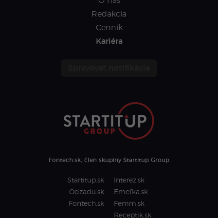
O nás
Redakcia
Cenník
Kariéra
Spravovať notifikácie
Fontech.sk, člen skupiny Startitup Group
Startitup.sk
Interez.sk
Odzadu.sk
Emefka.sk
Fontech.sk
Femm.sk
Receptik.sk