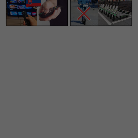
Veľká streamovacia
elektrokolobežkárom.
služba na Slovensku sa
Helma nestačí, jazdci
od zajtra mení a zdražuje
musia po novom nosiť aj
toto