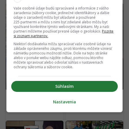
Vaše osobné údaje budú spracúvané a informácie z vášho
Stačilo mu len 6 dní. Nový Spider-Man trhá
zariadenia (súbory cookie, jedinečné identifikátory a ďalšie
rekordy, v ceste mu stojí už len jeden film
údaje o zariadení) môžu byť ukladané a používané
225 partnermi a môžu s nimi byť zdieľané alebo môžu byť
využívané konkrétne týmito webovými stránkami. My a naši
partneri môžeme používať presné údaje o geolokácii.
Pozrite
si zoznam partnerov.
Niektorí dodávatelia môžu spracúvať vaše osobné údaje na
základe oprávneného záujmu, proti ktorému môžete vzniesť
námietku pomocou možností nižšie. Dole na tejto stránke
alebo v ponuke webu nájdite odkaz, pomocou ktorého
môžete spravovať alebo odvolať súhlas v nastaveniach
Vyzerá ako dron, funguje
Poistka ťa môže
ochrany súkromia a súborov cookie.
ako riadená strela. Bývalí
zruinovať. Tieto hybridy
inžinieri F1 postavili pre
a elektromobily sú v
Britov unikátnu zbraň
roku 2026 najlacnejšie
Súhlasím
Nastavenia
Posledná šanca ušetriť.
Pritvrdili proti