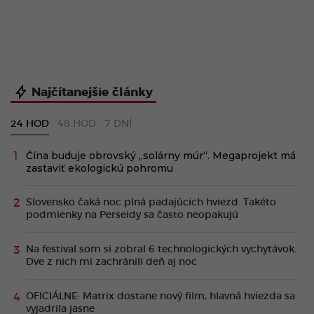
Najčítanejšie články
24 HOD
48 HOD
7 DNÍ
Čína buduje obrovský „solárny múr“. Megaprojekt má
zastaviť ekologickú pohromu
Slovensko čaká noc plná padajúcich hviezd. Takéto
podmienky na Perseidy sa často neopakujú
Na festival som si zobral 6 technologických vychytávok.
Dve z nich mi zachránili deň aj noc
OFICIÁLNE: Matrix dostane nový film, hlavná hviezda sa
vyjadrila jasne