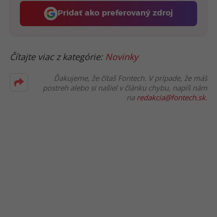
Pridať ako preferovaný zdroj
Fontech, odkaz sa otvorí 
Čítajte viac z kategórie:
Novinky
Ďakujeme, že čítaš Fontech. V prípade, že máš
postreh alebo si našiel v článku chybu, napíš nám
na
redakcia@fontech.sk
.