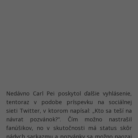
Nedávno Carl Pei poskytol ďalšie vyhlásenie,
tentoraz v podobe príspevku na sociálnej
sieti Twitter, v ktorom napísal: „Kto sa teší na
návrat pozvánok?“. Čím možno nastrašil
fanúšikov, no v skutočnosti má status skôr
nádych sarkazmu a pozvánky sa možno naozaj