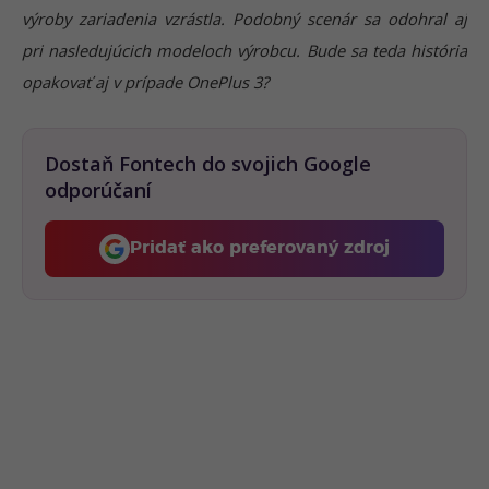
výroby zariadenia vzrástla. Podobný scenár sa odohral aj
pri nasledujúcich modeloch výrobcu. Bude sa teda história
opakovať aj v prípade OnePlus 3?
Dostaň Fontech do svojich Google
odporúčaní
Pridať ako preferovaný zdroj
Fontech, odkaz sa otvorí 