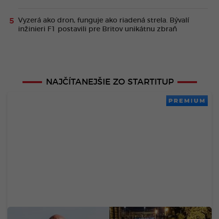
Vyzerá ako dron, funguje ako riadená strela. Bývalí
inžinieri F1 postavili pre Britov unikátnu zbraň
NAJČÍTANEJŠIE ZO STARTITUP
PREMIUM
Slovák založil „Zomri“ zo železníc: Rážoviny už