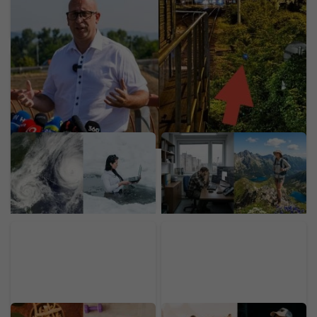
videli 3,7 milióna ľudí. Admin prehovoril o tom, čo
sa skutočne deje na našich tratiach
Super El Niño a vzácna
Sporenie na dôchodok je
anomália spojili sily.
out. Hitom je dnes
Raritná kombinácia
burnout fond, ľudia doň
radikálne zmení zimu
lejú tisíce
2026/2027
Ašvaganda sľubuje úľavu
LOVESTREAM deň tretí: