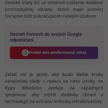
členské štáty EÚ už oznámili
zvýšenie dodávok
protivzdušnej obrany
, ktoré majú pomôcť
Ukrajine čeliť pokračujúcim ruským útokom.
Dostaň Fontech do svojich Google
odporúčaní
Pridať ako preferovaný zdroj
Fontech, odkaz sa otvorí 
Zatiaľ nie je jasné, aké budú ďalšie kroky
ukrajinskej vlády v reakcii na tieto útoky, no
Kyjev dlhodobo apeluje na západných
spojencov, aby zvýšili dodávky zbraní a
technológií
na ochranu kritickej infraštruktúry.