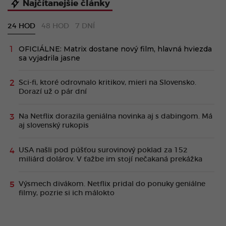
Najčítanejšie články
24 HOD
48 HOD
7 DNÍ
OFICIÁLNE: Matrix dostane nový film, hlavná hviezda
sa vyjadrila jasne
Sci-fi, ktoré odrovnalo kritikov, mieri na Slovensko.
Dorazí už o pár dní
Na Netflix dorazila geniálna novinka aj s dabingom. Má
aj slovenský rukopis
USA našli pod púšťou surovinový poklad za 152
miliárd dolárov. V ťažbe im stojí nečakaná prekážka
Výsmech divákom. Netflix pridal do ponuky geniálne
filmy, pozrie si ich málokto