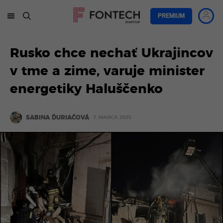
PREMIUM
Rusko chce nechať Ukrajincov
v tme a zime, varuje minister
energetiky Haluščenko
SABINA ĎURIAČOVÁ
7. MARCA 2025