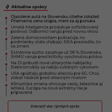
Aktuálne správy
Ojazdené autá na Slovensku citeľne zdraželi.
Priemerná cena stúpla, mení sa aj ponuka
Umelá inteligencia produkuje sofistikovaný
podvod. Odborníci varujú pred novou vlnou
Zelená domácnostiam pokračuje, no
podmienky stále chýbajú. SIEA prezradila, čo
sa zmení
Extrémne sucho zasahuje už 38 % Slovenska.
SHMÚ varuje pred kriticky vyschnutou pôdou
Na D1 pribudli nové ultrarýchle nabíjačky.
Elektromobily sa nabijú solídným výkonom
USA spúšťajú globálnu alianciu pre 6G. Chcú
získať náskok pred úhlavným rivalom
Klimatická zmena ohrozuje cesty, železnice aj
letiská. Európa na nové extrémy nie je
pripravená
Zobraziť viac rýchlych správ