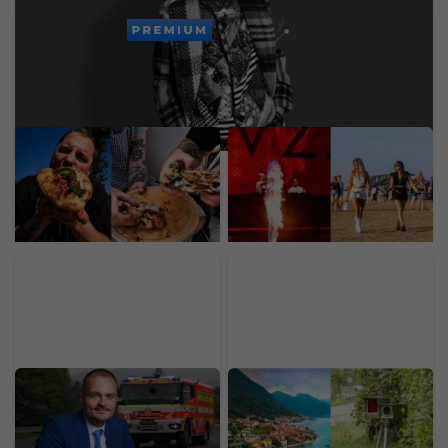
PREMIUM
Mladý Ukrajinec otvoril v
Prvý deň LOVESTREAMU
Bratislave nový street
odštartoval vo veľkom.
food za 30-tisíc eur. Prax
Pozri si exkluzívne fotky
získal v michelinských
priamo z miesta diania
reštauráciách
Miliardár Strnad rozširuje
Dedinka s 353
výrobu na Slovensku.
obyvateľmi zarobila na
Hlási rekord a zákazky za
radare milióny. Vodiči si z
46 miliárd eur
dovoleniek nosia drahé