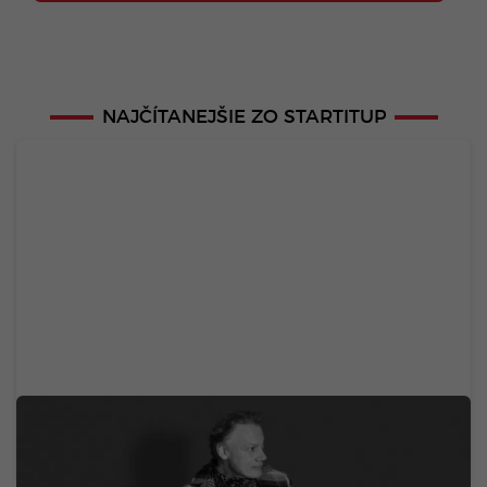
NAJČÍTANEJŠIE ZO STARTITUP
Zomrel svetoznámy hudobný velikán. Stál za
legendárnymi hitmi Madonny, U2 či Brintey
Spears