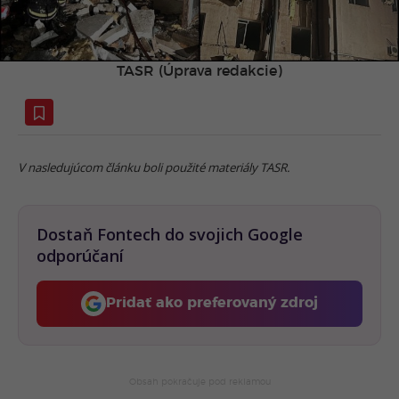
TASR (Úprava redakcie)
V nasledujúcom článku boli použité materiály TASR.
Dostaň Fontech do svojich Google
odporúčaní
Pridať ako preferovaný zdroj
Fontech, odkaz sa otvorí 