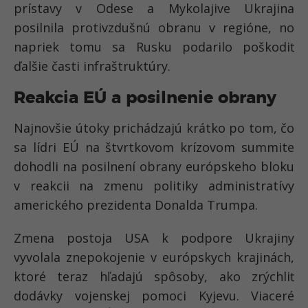
prístavy v Odese a Mykolajive Ukrajina
posilnila protivzdušnú obranu v regióne
, no
napriek tomu sa Rusku podarilo poškodiť
ďalšie časti infraštruktúry.
Reakcia EÚ a posilnenie obrany
Najnovšie útoky prichádzajú krátko po tom, čo
sa lídri
EÚ na štvrtkovom krízovom summite
dohodli na posilnení obrany európskeho bloku
v reakcii na zmenu politiky administratívy
amerického prezidenta Donalda Trumpa.
Zmena postoja USA k podpore Ukrajiny
vyvolala
znepokojenie v európskych krajinách
,
ktoré teraz hľadajú spôsoby, ako
zrýchliť
dodávky vojenskej pomoci Kyjevu
. Viaceré