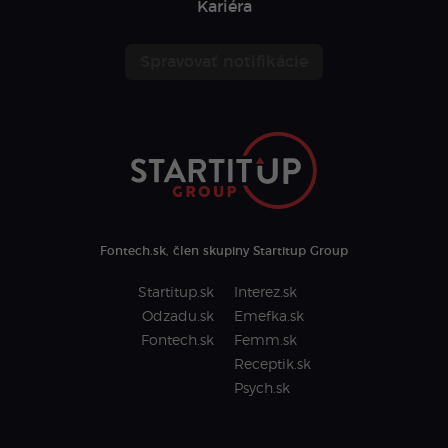
Kariéra
Spravovať notifikácie
Fontech.sk, člen skupiny Startitup Group
Startitup.sk
Interez.sk
Odzadu.sk
Emefka.sk
Fontech.sk
Femm.sk
Receptik.sk
Psych.sk