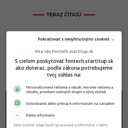
TERAZ ČÍTAJÚ
Pokračovať s nevyhnutnými cookies →
Víta vás Fontech.startitup.sk
S cieľom poskytovať fontech.startitup.sk
ako doteraz, podľa zákona potrebujeme
tvoj súhlas na:
Personalizovaná reklama a obsah, meranie reklamy a
obsahu, prieskum cieľových skupín a vývoj služieb
Môže slovenský dom celoročne fungovať len z
energie zo slnka? Prepočet nám dal zaujímavú
Uchovávanie alebo prístup k informáciám na zariadení
odpoveď
Ďalšie informácie
Vaše osobné údaje budú spracúvané a informácie z vášho