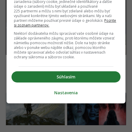
zariadenia (súbory cookie, jedinečné identifikátory a ďalšie
údaje o zariadení) môžu byť ukladané a používané
225 partnermi a môžu s nimi byť zdieľané alebo môžu byť
využívané konkrétne týmito webovými stránkami. My a naši
partneri môžeme používať presné údaje o geolokácii.
Pozrite
si zoznam partnerov.
SpaceX narazila do
Volkswagen mení
Mesiaca. Odpad z rakety
stratégiu. Kľúčovú
Niektorí dodávatelia môžu spracúvať vaše osobné údaje na
vytvoril kráter, vedci
technológiu pre
základe oprávneného záujmu, proti ktorému môžete vzniesť
námietku pomocou možností nižšie. Dole na tejto stránke
varujú pred rizikom
elektromobily vyvíja v
alebo v ponuke webu nájdite odkaz, pomocou ktorého
Číne
môžete spravovať alebo odvolať súhlas v nastaveniach
ochrany súkromia a súborov cookie.
Súhlasím
Nastavenia
Ötzi prekvapil vedeckú
Horor, ktorý desil celú
obec. Na tele 5 300
generáciu, je späť. Nový
rokov starého muža
film ukazuje čistú hrôzu
objavili život
(VIDEO)