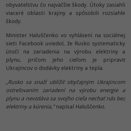
obyvateľstvu čo najväčšie škody. Útoky zasiahli
viaceré oblasti krajiny a spôsobili rozsiahle
škody.
Minister Haluščenko vo vyhlásení na sociálnej
sieti Facebook uviedol, že
Rusko systematicky
útočí na zariadenia na výrobu elektriny a
plynu
, pričom jeho cieľom je pripraviť
Ukrajincov o
dodávky elektriny a tepla
.
„Rusko sa snaží ublížiť obyčajným Ukrajincom
ostreľovaním zariadení na výrobu energie a
plynu a nevzdáva sa svojho cieľa nechať nás bez
elektriny a kúrenia,”
napísal Haluščenko.