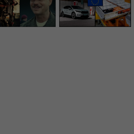
, pozrie si ich málokto
Prísne nariadenie začne
platiť už tento rok