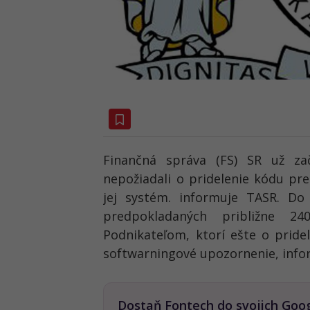
Finančná správa (FS) SR už zač
nepožiadali o pridelenie kódu pr
jej systém. informuje TASR. Do
predpokladaných približne 24
Podnikateľom, ktorí ešte o pridel
softwarningové upozornenie, infor
Dostaň Fontech do svojich Goo