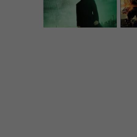
hviezda sa vyjadrila jasne
filmy