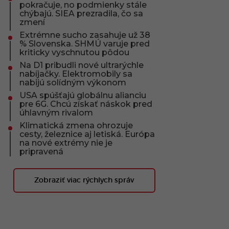
pokračuje, no podmienky stále
chýbajú. SIEA prezradila, čo sa
zmení
Extrémne sucho zasahuje už 38
% Slovenska. SHMÚ varuje pred
kriticky vyschnutou pôdou
Na D1 pribudli nové ultrarýchle
nabíjačky. Elektromobily sa
nabijú solídným výkonom
USA spúšťajú globálnu alianciu
pre 6G. Chcú získať náskok pred
úhlavným rivalom
Klimatická zmena ohrozuje
cesty, železnice aj letiská. Európa
na nové extrémy nie je
pripravená
Zobraziť viac rýchlych správ