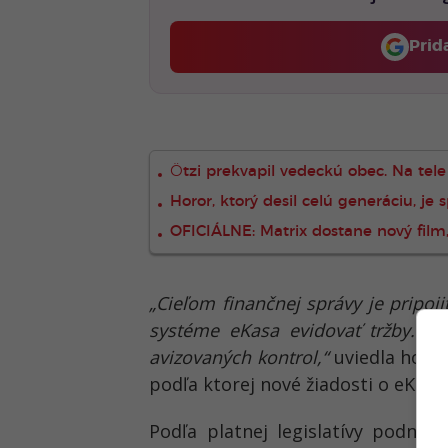
Prid
Ötzi prekvapil vedeckú obec. Na tele
Horor, ktorý desil celú generáciu, je
OFICIÁLNE: Matrix dostane nový film,
„Cieľom finančnej správy je pripoj
systéme eKasa evidovať tržby. V
avizovaných kontrol,“
uviedla hovor
podľa ktorej nové žiadosti o eKasa 
Podľa platnej legislatívy podnikat