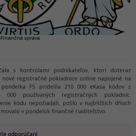
Finančná správa
ala s kontrolami podnikateľov, ktorí doteraz
e nové registračné pokladnice online napojené na
 pondelka FS pridelila 210 000 eKasa kódov z
0 000 používaných registračných pokladníc.
enie kódu nepožiadali, pošlú v najbližších dňoch
movalo v pondelok finančné riaditeľstvo.
gle odporúčaní