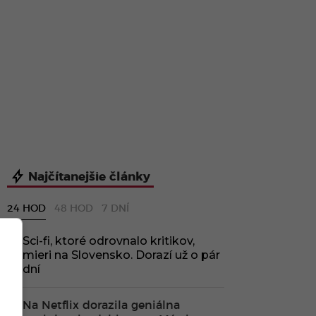
Najčítanejšie články
24 HOD
48 HOD
7 DNÍ
Sci-fi, ktoré odrovnalo kritikov,
mieri na Slovensko. Dorazí už o pár
dní
Na Netflix dorazila geniálna