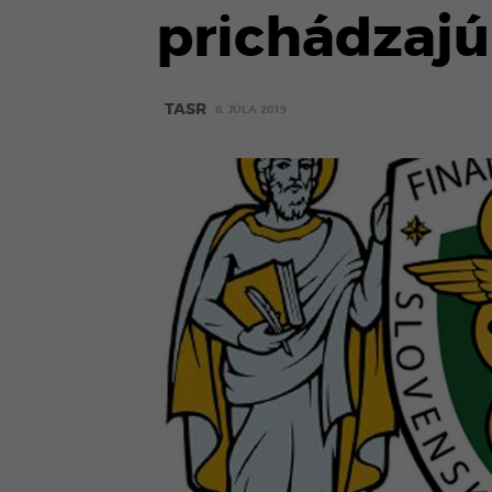
prichádzajú
TASR
8. JÚLA 2019