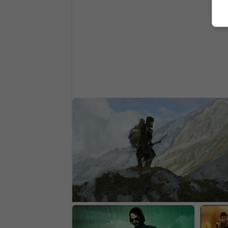
Ötzi prekvapil vedeckú obec. Na tele
300 rokov starého muža objavili živo
OFICIÁLNE: Matrix
Výsme
dostane nový film, hlavná
prida