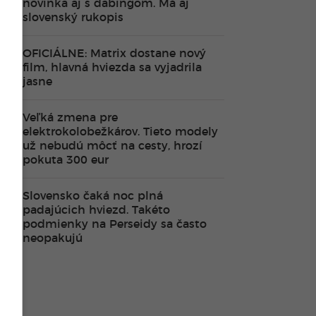
novinka aj s dabingom. Má aj
slovenský rukopis
OFICIÁLNE: Matrix dostane nový
film, hlavná hviezda sa vyjadrila
jasne
Veľká zmena pre
elektrokolobežkárov. Tieto modely
už nebudú môcť na cesty, hrozí
pokuta 300 eur
Slovensko čaká noc plná
padajúcich hviezd. Takéto
podmienky na Perseidy sa často
neopakujú