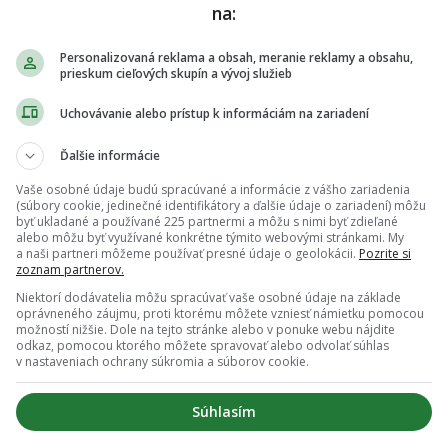
rými pokladnicami, porušujú zákon a hrozia im
na:
pristupujeme a budeme pristupovať k podnikateľom,
Personalizovaná reklama a obsah, meranie reklamy a obsahu,
elenie kódu požiadali, a teda splnili si zákonnú
prieskum cieľových skupín a vývoj služieb
si svoju zákonnú povinnosť nesplnili,“
dodala
Uchovávanie alebo prístup k informáciám na zariadení
ol zameraných na používanie elektronických
nformovať neskôr.
Ďalšie informácie
Vaše osobné údaje budú spracúvané a informácie z vášho zariadenia
(súbory cookie, jedinečné identifikátory a ďalšie údaje o zariadení) môžu
byť ukladané a používané 225 partnermi a môžu s nimi byť zdieľané
pade, že máš postreh alebo si našiel v článku chybu, napíš nám
alebo môžu byť využívané konkrétne týmito webovými stránkami. My
a naši partneri môžeme používať presné údaje o geolokácii.
Pozrite si
na
redakcia@fontech.sk
.
zoznam partnerov.
Niektorí dodávatelia môžu spracúvať vaše osobné údaje na základe
oprávneného záujmu, proti ktorému môžete vzniesť námietku pomocou
 TIP redakcii na článok
možností nižšie. Dole na tejto stránke alebo v ponuke webu nájdite
odkaz, pomocou ktorého môžete spravovať alebo odvolať súhlas
v nastaveniach ochrany súkromia a súborov cookie.
TERAZ ČÍTAJÚ
Súhlasím