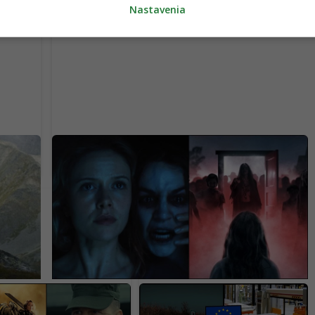
Nastavenia
 5
Horor, ktorý desil celú generáciu, je späť.
t
Nový film ukazuje čistú hrôzu (VIDEO)
ch divákom. Netflix
Európska únia chce zrušiť
l do ponuky geniálne
šedú zónu elektromobilov.