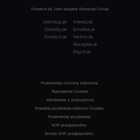
Fontech.sk, člen skupiny Startitup Group
Startitup.sk
Interez.sk
Odzadu.sk
Emefka.sk
Fontech.sk
Femm.sk
Receptik.sk
Psych.sk
Podmienky ochrany súkromia
Nastavenia Cookies
Vyhlásenie o prístupnosti
Pravidlá používania súborov Cookies
Podmienky používania
VOP predplatného
Archív VOP predplatného