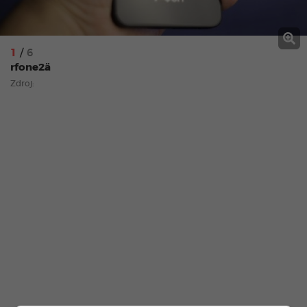
1
/
6
rfone2ä
Zdroj: