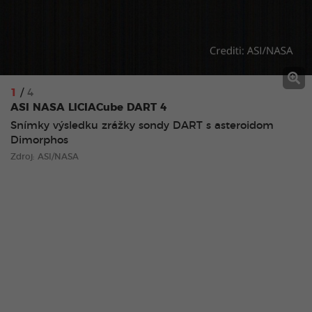
1
/
4
ASI NASA LICIACube DART 4
Snímky výsledku zrážky sondy DART s asteroidom
Dimorphos
Zdroj: ASI/NASA