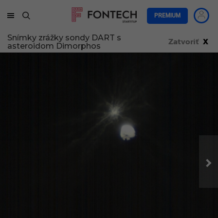
PREMIUM
Snímky zrážky sondy DART s
Zatvoriť
X
asteroidom Dimorphos