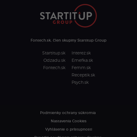
Fontech.sk, člen skupiny Startitup Group
Startitup.sk
Interez.sk
Odzadu.sk
Emefka.sk
Fontech.sk
Femm.sk
Receptik.sk
Psych.sk
Podmienky ochrany súkromia
Nastavenia Cookies
Vyhlásenie o prístupnosti