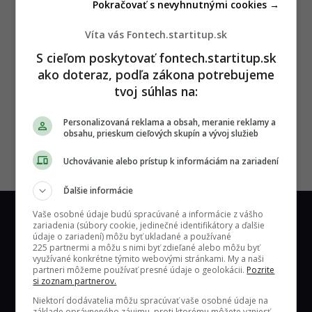
Pokračovať s nevyhnutnými cookies →
Víta vás Fontech.startitup.sk
S cieľom poskytovať fontech.startitup.sk
ako doteraz, podľa zákona potrebujeme
tvoj súhlas na:
Personalizovaná reklama a obsah, meranie reklamy a
obsahu, prieskum cieľových skupín a vývoj služieb
Uchovávanie alebo prístup k informáciám na zariadení
Ďalšie informácie
Vaše osobné údaje budú spracúvané a informácie z vášho
zariadenia (súbory cookie, jedinečné identifikátory a ďalšie
údaje o zariadení) môžu byť ukladané a používané
225 partnermi a môžu s nimi byť zdieľané alebo môžu byť
využívané konkrétne týmito webovými stránkami. My a naši
partneri môžeme používať presné údaje o geolokácii.
Pozrite
si zoznam partnerov.
Najrýchlejšie rastúci technologický portál
Niektorí dodávatelia môžu spracúvať vaše osobné údaje na
základe oprávneného záujmu, proti ktorému môžete vzniesť
na Slovensku.