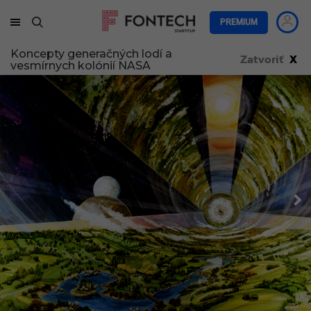
PREMIUM
Koncepty generačných lodí a
Zatvoriť
X
vesmírnych kolónií NASA