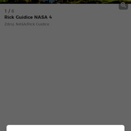
1
/
6
Rick Guidice NASA 4
Zdroj: NASA/Rick Guidice