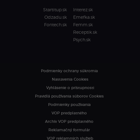
Startitup.sk
Interez.sk
Odzadu.sk
Emefka.sk
Fontech.sk
Femm.sk
Receptik.sk
Psych.sk
Podmienky ochrany súkromia
Nastavenia Cookies
Vyhlásenie o prístupnosti
Pravidlá používania súborov Cookies
Podmienky používania
VOP predplatného
Archív VOP predplatného
Reklamačný formulár
VOP reklamných služieb